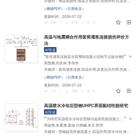
关键词：
地震易损性;地震灾害损失;溃坝评价;抗震安全;风险评估
抗震安全风险评估体系"，介绍了其在大坝抗震安全领
域的研究进展，研究团队建立了高土石坝抗震安全风险
<网络PDF>
<引用本文>
”
评估体系，为水利工程风险控制提供解决方案。
更新时间：
2026-07-22
349
|
918
|
0
高温与地震耦合作用套筒灌浆连接损伤评价方
法
AI导读
”
“
套筒灌浆连接是当前预制混凝土结构节点纵向钢筋连
周显鹏,刘良林,李伟华
接的主流方式之一。研究人员开展了15组试件的高温
关键词：
套筒灌浆连接;高温作用;反复拉压作用;失效模式;损伤评价
后加载试验，建立了高温与地震耦合作用的套筒灌浆连
接损伤评价方法，为预制混凝土结构抗火抗震研究提供
<网络PDF>
<引用本文>
”
了新方案。
更新时间：
2026-07-22
111
|
190
|
0
高温喷水冷却后型钢UHPC界面黏结性能研究
AI导读
”
“
"为研究高温喷水冷却后型钢与超高性能混凝土
周超锋,朱重澳,庞瑞,付楷赫,朱言,郭亮
（UHPC）的界面黏结性能"，科研团队设计制作了12
关键词：
型钢超高性能混凝土;高温作用;喷水冷却;推出试验;黏结‒滑移;黏结强度
个型钢UHPC试件并进行高温冷却后的单调加载推出试