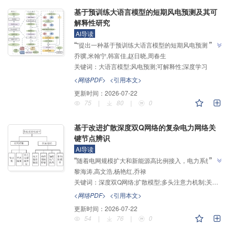
基于预训练大语言模型的短期风电预测及其可
解释性研究
AI导读
”
“
"提出一种基于预训练大语言模型的短期风电预测方
乔骥,米翰宁,韩富佳,赵日晓,周春生
法，并基于SHAP算法对模型预测结果进行系统归
关键词：
大语言模型;风电预测;可解释性;深度学习
因"，介绍了其在新型电力系统风电预测领域的研究进
展，研究团队探索了大语言模型适应性瓶颈课题，验证
<网络PDF>
<引用本文>
了Decoder-only架构优越性，为解决精度与泛化性双
更新时间：
2026-07-22
”
重挑战提供解决方案。
75
|
80
|
0
基于改进扩散深度双Q网络的复杂电力网络关
键节点辨识
AI导读
”
“
随着电网规模扩大和新能源高比例接入，电力系统结
黎海涛,高文浩,杨艳红,乔禄
构与运行状态日趋复杂，使关键节点的准确辨识成为电
关键词：
深度双Q网络;扩散模型;多头注意力机制;关键节点识别
网安全分析的重要环节，研究团队提出基于改进扩散深
度双Q网络的关键节点辨识方法，通过构建7类属性的
<网络PDF>
<引用本文>
综合状态空间、引入扩散模型与多头注意力机制，为复
更新时间：
2026-07-22
”
杂电力系统的脆弱性评估提供了有效技术支撑。
54
|
76
|
0