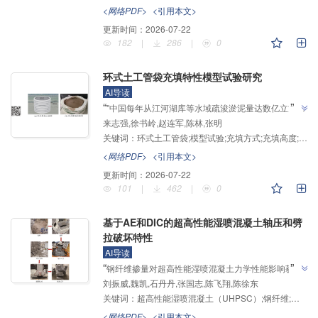
”
稳定性问题提供了理论基础。
<网络PDF>
<引用本文>
更新时间：
2026-07-22
182
|
286
|
0
环式土工管袋充填特性模型试验研究
AI导读
”
“
"中国每年从江河湖库等水域疏浚淤泥量达数亿立方
来志强,徐书岭,赵连军,陈林,张明
米，通常进行陆地自然堆存，长期占用大范围土地"，
关键词：
环式土工管袋;模型试验;充填方式;充填高度;充填机制;机器学习
研究团队提出新型环式管袋堆场蓄淤排水技术，探索了
不同充填方式下土工管袋充填特性，为疏浚淤泥堆放场
<网络PDF>
<引用本文>
”
地有限问题提供解决方案。
更新时间：
2026-07-22
101
|
462
|
0
基于AE和DIC的超高性能湿喷混凝土轴压和劈
拉破坏特性
AI导读
”
“
钢纤维掺量对超高性能湿喷混凝土力学性能影响获新
刘振威,魏凯,石丹丹,张国志,陈飞翔,陈徐东
进展，研究人员结合声发射和数字图像相关技术，建立
关键词：
超高性能湿喷混凝土（UHPSC）;钢纤维;抗压;劈裂抗拉;声发射;数字图像相关
了峰前损伤变量损伤演化模型，为钢纤维混凝土损伤定
”
量分析提供解决方案。
<网络PDF>
<引用本文>