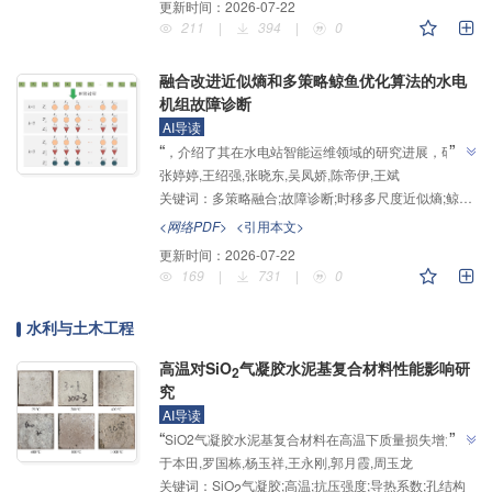
更新时间：
2026-07-22
”
92.1%。
211
|
394
|
0
融合改进近似熵和多策略鲸鱼优化算法的水电
机组故障诊断
AI导读
”
“
，介绍了其在水电站智能运维领域的研究进展，研究
张婷婷,王绍强,张晓东,吴凤娇,陈帝伊,王斌
团队建立了集信号处理、特征提取和故障诊断于一体的
关键词：
多策略融合;故障诊断;时移多尺度近似熵;鲸鱼优化算法;核极限学习机
水电机组故障诊断模型，为解决多类型故障诊断难题提
”
供解决方案。
<网络PDF>
<引用本文>
更新时间：
2026-07-22
169
|
731
|
0
水利与土木工程
高温对SiO
气凝胶水泥基复合材料性能影响研
2
究
AI导读
”
“
SiO2气凝胶水泥基复合材料在高温下质量损失增大、
于本田,罗国栋,杨玉祥,王永刚,郭月霞,周玉龙
抗压强度降低、导热系数先减后增，"采用喷水冷却的
关键词：
SiO
气凝胶;高温;抗压强度;导热系数;孔结构
试件其抗压强度与导热系数均低于自然冷却试件"，为
2