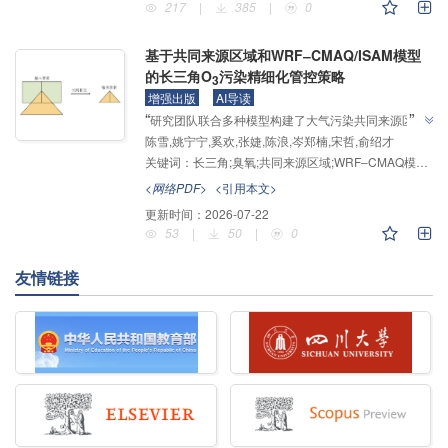
217
|
385
|
0
基于共同来源区域和WRF‒CMAQ/ISAM模型
的长三角O
污染精细化管控策略
3
增强出版
AI导读
”
“
研究团队联合多种模型构建了大气污染共同来源区域
陈雪,姚宁宁,奚欢,张婕,陈浪,岑郑楠,宋哲,俞绍才
计算方法，精准识别了长三角O3污染共同来源区域，
关键词：
长三角;臭氧;共同来源区域;WRF‒CMAQ模型;ISAM
提出了精细到网格的差异化管控方法，为区域性臭氧污
”
染应急管控策略制定提供了新方案。
<网络PDF>
<引用本文>
更新时间：
2026-07-22
53
|
50
|
0
友情链接