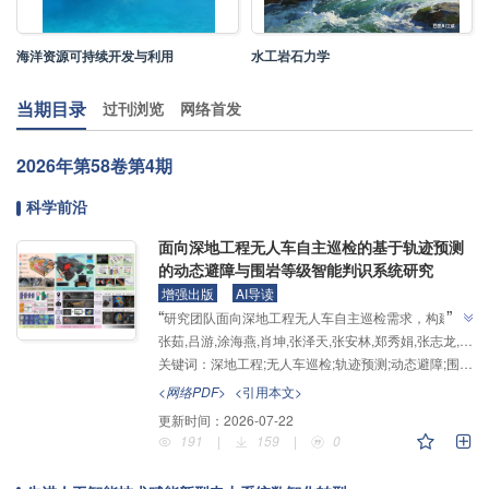
海洋资源可持续开发与利用
水工岩石力学
当期目录
过刊浏览
网络首发
2026年
第58卷
第4期
科学前沿
面向深地工程无人车自主巡检的基于轨迹预测
的动态避障与围岩等级智能判识系统研究
增强出版
AI导读
”
“
研究团队面向深地工程无人车自主巡检需求，构建了
张茹,吕游,涂海燕,肖坤,张泽天,张安林,郑秀娟,张志龙,孙俊龙,李忠毅,强怡凡,曹紫安,马宏伟
基于EP-TSHNet-PRA的隧道自主导航与掌子面信息采
关键词：
深地工程;无人车巡检;轨迹预测;动态避障;围岩等级智能判识
集流程，并提出了CA-RepViT-Rock围岩等级智能判识
方法，为解决深地工程围岩快速判识及现场辅助决策问
<网络PDF>
<引用本文>
”
题提供解决方案。
更新时间：
2026-07-22
191
|
159
|
0