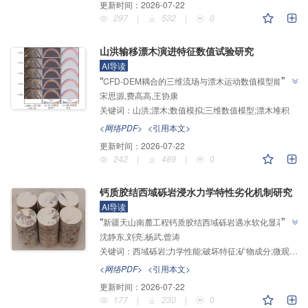
更新时间：
2026-07-22
297
|
532
|
0
山洪输移漂木演进特征数值试验研究
AI导读
”
“
CFD-DEM耦合的三维流场与漂木运动数值模型能模
宋思源,费高高,王协康
拟漂木三维输移与堆积行为，将其与水槽试验对比，可
关键词：
山洪;漂木;数值模拟;三维数值模型;漂木堆积
支持后续山洪输移漂木的演进特征研究，为解决山区河
”
流漂木灾害预测问题提供了新方案。
<网络PDF>
<引用本文>
更新时间：
2026-07-22
242
|
489
|
0
钙质胶结西域砾岩浸水力学特性劣化机制研究
AI导读
”
“
新疆天山南麓工程钙质胶结西域砾岩遇水软化显著，
沈静东,刘亮,杨武,曾涛
浸水7天强度骤降45.5%，研究团队通过单轴三轴压缩
关键词：
西域砾岩;力学性能;破坏特征;矿物成分;微观结构
试验及SEM分析，揭示了其由脆性向延性转化的破坏
机制与微观结构劣化规律，为西域砾岩库岸边坡稳定分
<网络PDF>
<引用本文>
”
析提供理论依据。
更新时间：
2026-07-22
177
|
230
|
0