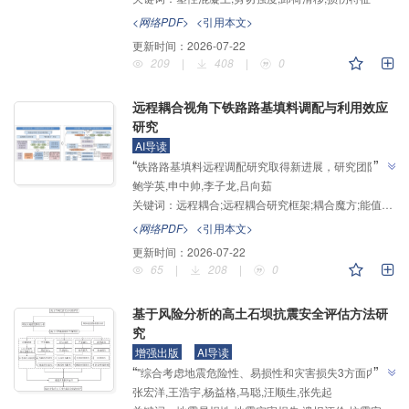
”
案。
<网络PDF>
<引用本文>
更新时间：
2026-07-22
209
|
408
|
0
远程耦合视角下铁路路基填料调配与利用效应
研究
AI导读
”
“
铁路路基填料远程调配研究取得新进展，研究团队搭
鲍学英,申中帅,李子龙,吕向茹
建了铁路路基填料远程耦合系统分析架构，将远程耦合
关键词：
远程耦合;远程耦合研究框架;耦合魔方;能值理论;远程耦合效应计算方法
系统中的物质流、能量流与信息流等转化为系统能值，
为解决工程资源远程调配与利用效应计算问题提供解决
<网络PDF>
<引用本文>
”
方案。
更新时间：
2026-07-22
65
|
208
|
0
基于风险分析的高土石坝抗震安全评估方法研
究
增强出版
AI导读
”
“
"综合考虑地震危险性、易损性和灾害损失3方面内
张宏洋,王浩宇,杨益格,马聪,汪顺生,张先起
容，结合已有风险评估标准，提出较为完整的高土石坝