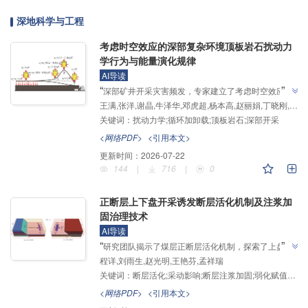
深地科学与工程
考虑时空效应的深部复杂环境顶板岩石扰动力
学行为与能量演化规律
AI导读
”
“
深部矿井开采灾害频发，专家建立了考虑时空效应的
王满,张洋,谢晶,牛泽华,邓虎超,杨本高,赵丽娟,丁晓刚,高明忠
真实扰动应力路径概化模型，开展渗流应力场耦合试
关键词：
扰动力学;循环加卸载;顶板岩石;深部开采
验，揭示了循环扰动与开挖卸荷下顶板岩石能量演化规
律，为深部含瓦斯煤层群灾害防治及巷道支护设计优化
<网络PDF>
<引用本文>
”
奠定了基础。
更新时间：
2026-07-22
144
|
716
|
0
正断层上下盘开采诱发断层活化机制及注浆加
固治理技术
AI导读
”
“
研究团队揭示了煤层正断层活化机制，探索了上盘与
程详,刘雨生,赵光明,王艳芬,孟祥瑞
下盘不同开采方式下断层应力变化规律，建立了"断
关键词：
断层活化;采动影响;断层注浆加固;弱化赋值法;正断层
链"为核心的断层治理体系，为解决采煤工作面揭露断
”
层面临的片帮掉顶、安全性差等问题提供解决方案。
<网络PDF>
<引用本文>