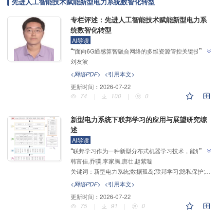
先进人工智能技术赋能新型电力系统数智化转型
专栏评述：先进人工智能技术赋能新型电力系
统数智化转型
AI导读
”
“
"面向6G通感算智融合网络的多维资源管控关键技术
刘友波
研究"，介绍了其在6G网络领域的研究进展，专家团队
建立了多维资源管控体系，为6G通感算智融合网络建
<网络PDF>
<引用本文>
”
设奠定了基础。
更新时间：
2026-07-22
74
|
100
|
0
新型电力系统下联邦学习的应用与展望研究综
述
AI导读
”
“
联邦学习作为一种新型分布式机器学习技术，能够有
韩富佳,乔骥,李家腾,唐壮,赵紫璇
效帮助多个数据拥有者在满足隐私保护、数据安全和政
关键词：
新型电力系统;数据孤岛;联邦学习;隐私保护;数据价值挖掘
府法规的前提下，进行数据共享和机器学习建模，介绍
了其在新型电力系统领域的研究进展，专家梳理了横
<网络PDF>
<引用本文>
向、纵向与联邦迁移学习三类应用场景，分析了通信效
更新时间：
2026-07-22
率、隐私安全与模型性能等核心挑战，为"双碳"目标下
75
|
91
|
0
”
电力数据价值挖掘提供了解决方案。