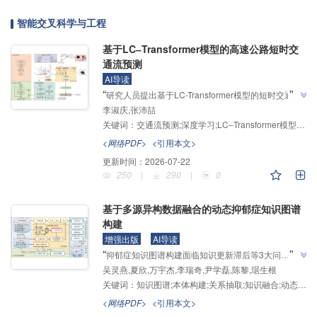
智能交叉科学与工程
基于LC‒Transformer模型的高速公路短时交
通流预测
AI导读
”
“
研究人员提出基于LC-Transformer模型的短时交通流
李淑庆,张沛喆
预测方法，结合长短期记忆网络、条件变分自编码器及
关键词：
交通流预测;深度学习;LC‒Transformer模型;时空动态性;多因素数据;自注意力机制
多源数据，"旨在更好地捕捉交通流中的非线性关系、
时空动态性及多因素融合特征，提升对复杂交通场景的
<网络PDF>
<引用本文>
适应性和预测准确性"，实验表明该模型在多项误差指
更新时间：
2026-07-22
标上优于现有方法，为智能交通系统建设奠定了基
250
|
290
|
0
”
础。
基于多源异构数据融合的动态抑郁症知识图谱
构建
增强出版
AI导读
”
“
抑郁症知识图谱构建面临知识更新滞后等3大问
吴灵燕,夏欣,万宇杰,李瑞奇,尹学磊,陈黎,琚生根
题，"为此，本文提出基于多源异构数据融合的动态抑
关键词：
知识图谱;本体构建;关系抽取;知识融合;动态更新
郁症知识图谱构建方法"，研究团队融合多源数据构建
领域本体，采用预训练微调策略训练关系抽取模型，设
<网络PDF>
<引用本文>
计增量式三元组生成框架实现动态更新，抽样准确率达