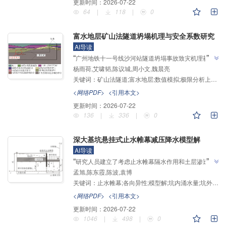
更新时间：
2026-07-22
64
|
118
|
0
富水地层矿山法隧道坍塌机理与安全系数研究
AI导读
”
“
广州地铁十一号线沙河站隧道坍塌事故致灾机理获揭
杨雨荷,艾啸韬,陈议城,周小文,魏晨亮
示，"拱顶的高水头差、拱顶围岩强度过低，支护不及
关键词：
矿山法隧道;富水地层;数值模拟;极限分析上限法;致灾因素;安全系数
时和作为保护层的微风化含砾粉砂岩厚度不足是沙河站
1#横通道拱顶失稳的主要诱因"，研究团队构建了掌子
<网络PDF>
<引用本文>
面失稳破坏机制并提出安全系数计算方法，为富水地层
更新时间：
2026-07-22
”
矿山法隧道稳定性分析提供参考。
136
|
336
|
0
深大基坑悬挂式止水帷幕减压降水模型解
AI导读
”
“
研究人员建立了考虑止水帷幕隔水作用和土层渗透系
孟旭,陈东霞,陈波,袁博
数各向异性的减压降水模型，通过有限傅里叶变换、线
关键词：
止水帷幕;各向异性;模型解;坑内涌水量;坑外水位降深
性变换、逆变换建立坑外水位降深与坑外流量的解析
解，为解决深大基坑减压降水优化设计提供解决方
<网络PDF>
<引用本文>
”
案。
更新时间：
2026-07-22
1046
|
498
|
0