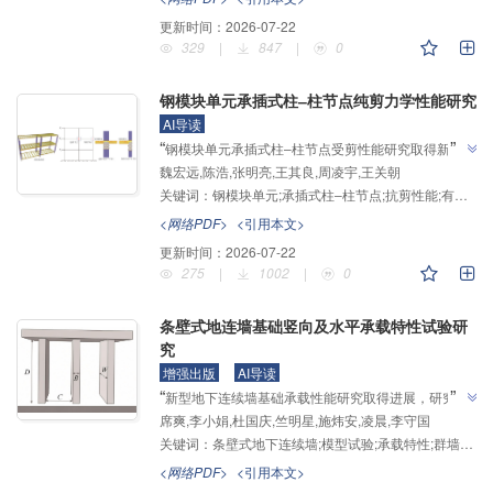
更新时间：
2026-07-22
329
|
847
|
0
钢模块单元承插式柱‒柱节点纯剪力学性能研究
AI导读
”
“
钢模块单元承插式柱‒柱节点受剪性能研究取得新进
魏宏远,陈浩,张明亮,王其良,周凌宇,王关朝
展，研究团队开展了两个节点试件的静力加载试验，分
关键词：
钢模块单元;承插式柱‒柱节点;抗剪性能;有限元分析;抗剪承载力;抗剪刚度
析了节点的工作机理和应变分布规律，并基于
ABAQUS有限元软件建立了节点有限元模型，通过试
<网络PDF>
<引用本文>
验结果验证了模型的准确性，提出了考虑插头腹板和浆
更新时间：
2026-07-22
料贡献的抗剪承载力和抗剪刚度计算公式，为模块化钢
275
|
1002
|
0
”
结构节点设计提供了理论支撑。
条壁式地连墙基础竖向及水平承载特性试验研
究
增强出版
AI导读
”
“
新型地下连续墙基础承载性能研究取得进展，研究团
席爽,李小娟,杜国庆,竺明星,施炜安,凌晨,李守国
队建立了墙间距与墙埋深影响下的群墙效应系数体系，
关键词：
条壁式地下连续墙;模型试验;承载特性;群墙效应系数
为解决地下结构安全性和稳定性高标准要求问题提供解
”
决方案。
<网络PDF>
<引用本文>