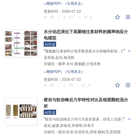
验，揭示了不同设计参数对界面黏结性能的影响规律，
<网络PDF>
<引用本文>
提出了喷水冷却后型钢UHPC界面黏结强度计算方法，
更新时间：
2026-07-22
为型钢UHPC组合结构的灾后性能评估及修缮加固提供
99
|
217
|
0
”
依据。
水分动态演化下高聚物注浆材料的频率响应介
电模型
AI导读
”
“
聚氨酯注浆材料介电常数易受水分和频率影响，研究
孟美丽,赵肖,杨茂林
人员利用矢量网络分析仪建立频率依赖型介电模型，结
关键词：
频率;水分;聚氨酯;介电常数
合吸水试验构建综合介电模型，平均相对误差小于
”
8%，为注浆效果检测提供可靠理论工具。
<网络PDF>
<引用本文>
更新时间：
2026-07-22
46
|
95
|
0
硬岩与软岩峰后力学特性对比及细观颗粒流分
析
AI导读
”
“
硬岩与软岩峰后力学行为差异显著，研究人员基于花
崔岚,盛谦,郑俊杰,常柳明,宋孝天
岗岩和砂岩三轴压缩试验，建立了峰后应变软化-剪胀
关键词：
硬岩;软岩;应变软化;剪胀;颗粒流;宏细观
力学模型，揭示了强度参数演化规律，为解决岩石工程