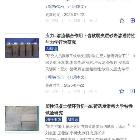
”
高温工程材料性能优化提供了依据。
<网络PDF>
<引用本文>
更新时间：
2026-07-22
633
|
389
|
0
应力‒渗流耦合作用下含软弱夹层砂岩渗透特性
与力学行为研究
AI导读
”
“
研究人员揭示了软弱夹层砂岩在应力渗流耦合下的力
宋勇军,王双龙,李蕾蕾,谢丽君,卢云龙,孙银伟,安旭晨
学与渗透特性，建立了不同倾角夹层岩样的破坏模式与
关键词：
应力‒渗流耦合;渗透特性;软弱夹层;力学行为;声发射
渗透率演化规律，为深部地下工程围岩稳定性评价和渗
”
流控制提供了理论基础。
<网络PDF>
<引用本文>
更新时间：
2026-07-22
376
|
748
|
0
塑性混凝土循环剪切与卸荷诱发滑移力学特性
试验研究
增强出版
AI导读
”
“
塑性混凝土循环剪切与卸荷诱发剪切试验，揭示了复
刘振国,王蓥森,李树忱,刘日成,郑长洲
杂加载路径下塑性混凝土的力学响应机制，为解决复杂
关键词：
塑性混凝土;剪切强度;卸荷滑移;损伤特征
应力条件下工程结构设计和安全性评估问题提供解决方