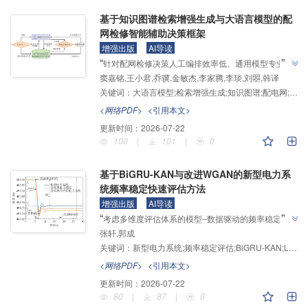
基于知识图谱检索增强生成与大语言模型的配
网检修智能辅助决策框架
增强出版
AI导读
”
“
针对配网检修决策人工编排效率低、通用模型专业知
窦嘉铭,王小君,乔骥,金敏杰,李家腾,李琰,刘曌,韩译
识储备不足、易产生幻觉等问题，研究团队建立了融合
关键词：
大语言模型;检索增强生成;知识图谱;配电网;检修决策;人工智能;提示工程
知识图谱增强生成与大语言模型的配网检修辅助决策框
”
架，为解决配网检修智能化决策问题提供解决方案。
<网络PDF>
<引用本文>
更新时间：
2026-07-22
100
|
101
|
0
基于BiGRU-KAN与改进WGAN的新型电力系
统频率稳定快速评估方法
增强出版
AI导读
”
“
考虑多维度评估体系的模型‒数据驱动的频率稳定评估
张轩,郭成
方法，建立了功率‒频率稳定边界的评估体系，探索了
关键词：
新型电力系统;频率稳定评估;BiGRU-KAN;LassoNet;梯度惩罚机制;Wasserstein距离生成对抗网络
CP-SMOTE与LassoNet预处理结合BiGRU‒KAN模型
的评估框架，为解决新型电力系统频率稳定评估精度
<网络PDF>
<引用本文>
”
低、耗时长及拓扑变化样本不足问题提供解决方案。
更新时间：
2026-07-22
80
|
87
|
0