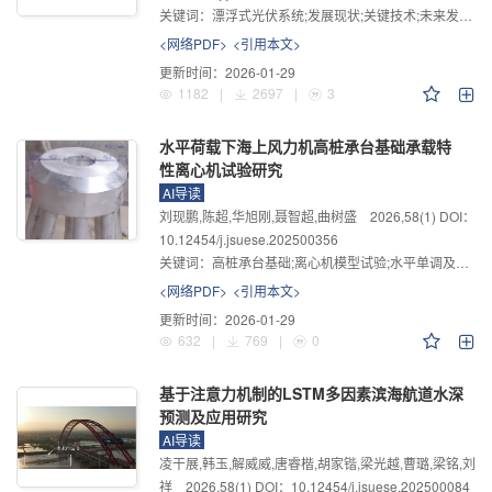
关键词：
漂浮式光伏系统;发展现状;关键技术;未来发展趋势
<网络PDF>
<引用本文>
更新时间：
2026-01-29
1182
|
2697
|
3
水平荷载下海上风力机高桩承台基础承载特
性离心机试验研究
AI导读
刘现鹏,陈超,华旭刚,聂智超,曲树盛
2026
,
58
(1)
DOI：
10.12454/j.jsuese.202500356
关键词：
高桩承台基础;离心机模型试验;水平单调及循环加载;荷载传递及分配;累积位移
<网络PDF>
<引用本文>
更新时间：
2026-01-29
632
|
769
|
0
基于注意力机制的LSTM多因素滨海航道水深
预测及应用研究
AI导读
凌干展,韩玉,解威威,唐睿楷,胡家锴,梁光越,曹璐,梁铭,刘
祥
2026
,
58
(1)
DOI：10.12454/j.jsuese.202500084