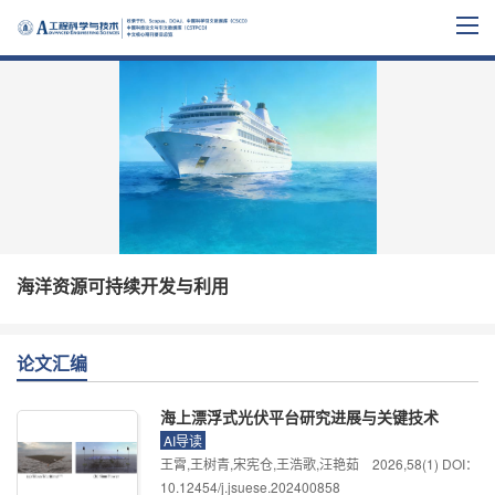
海洋资源可持续开发与利用
论文汇编
海上漂浮式光伏平台研究进展与关键技术
AI导读
王霄,王树青,宋宪仓,王浩歌,汪艳茹
2026
,
58
(1)
DOI：
10.12454/j.jsuese.202400858