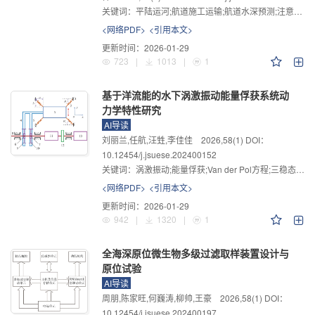
关键词：
平陆运河;航道施工运输;航道水深预测;注意力机制;LSTM模型;航道运输辅助决策平台
<网络PDF>
<引用本文>
更新时间：
2026-01-29
723
|
1013
|
1
基于洋流能的水下涡激振动能量俘获系统动
力学特性研究
AI导读
刘丽兰,任航,汪甡,李佳佳
2026
,
58
(1)
DOI：
10.12454/j.jsuese.202400152
关键词：
涡激振动;能量俘获;Van der Pol方程;三稳态;流固耦合
<网络PDF>
<引用本文>
更新时间：
2026-01-29
942
|
1320
|
1
全海深原位微生物多级过滤取样装置设计与
原位试验
AI导读
周朋,陈家旺,何巍涛,柳帅,王豪
2026
,
58
(1)
DOI：
10.12454/j.jsuese.202400197