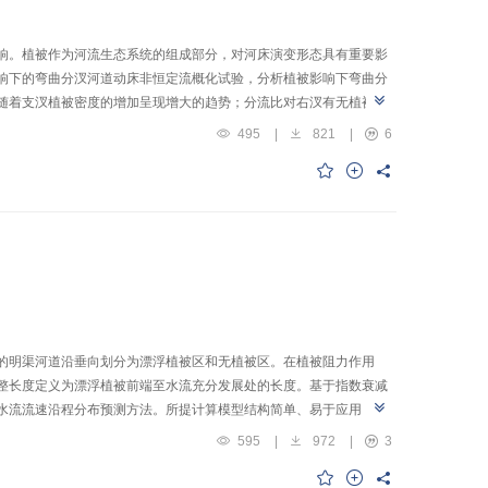
响。植被作为河流生态系统的组成部分，对河床演变形态具有重要影
响下的弯曲分汊河道动床非恒定流概化试验，分析植被影响下弯曲分
随着支汊植被密度的增加呈现增大的趋势；分流比对右汊有无植被布
输沙率和输沙级配，随着右汊植被覆盖密度的增加，推移质输沙率峰
495
|
821
|
6
河道再造过程中汊道间的影响随着支汊植被密度的增加呈现出较大的
的明渠河道沿垂向划分为漂浮植被区和无植被区。在植被阻力作用
整长度定义为漂浮植被前端至水流充分发展处的长度。基于指数衰减
水流流速沿程分布预测方法。所提计算模型结构简单、易于应用，所
被区的流速沿程分布。研究可为河道水环境治理与生态修复提供技术
595
|
972
|
3