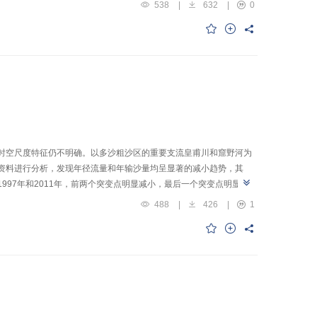
沉积呈现两种截然不同的分布。本文提出的数值计算模型可较好地模
538
|
632
|
0
捕捉泥沙补给受限条件下植被区的悬沙沉积分布。综上，本文提出的
况。
时空尺度特征仍不明确。以多沙粗沙区的重要支流皇甫川和窟野河为
资料进行分析，发现年径流量和年输沙量均呈显著的减小趋势，其
1997年和2011年，前两个突变点明显减小，最后一个突变点明显增
前的河流阶地沉积物分别进行了碎屑锆石测试分析，得出两条河流的泥沙
488
|
426
|
1
因是人类扰动加速了黄土侵蚀，但流域地表水和地下水资源的开采及
，为极端天气下的来沙提供了物源。本文采用现代尺度的水文观测资
河水沙灾害的相关研究提供一定的思路。