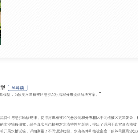
模型
AI导读
”
算模型，为预测河道植被区悬沙沉积沿程分布提供解决方案。
流特性与悬沙输移规律，使得河道植被区的悬沙沉积分布相比于无植被区更加复杂，
的水沙输移研究，融合真实形态植被对水流特性的影响，提出了适用于真实形态植被
苇开展水槽试验，详细测量了不同泥沙粒径、水流条件和植被密度下的芦苇区悬沙沉