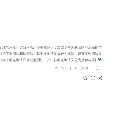
全球气候变化导致河流水沙变化巨大，加剧了中国的山区河流保护与
包括了器测法和坑测法，其中器测法发展较为成熟，但直接监测法在
分为主动监测法和被动监测法，其中被动监测法又分为接触与非接触
解译及量化标定关系成为该类研究的热点及难点。据此，本文指出了
791
|
1518
|
1
科技问题。