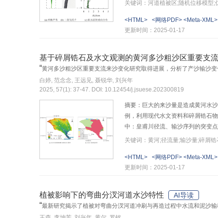
影响河道芦苇区的悬沙沉积分布，其
关键词：河道植被区;随机位移模型;
拟泥沙补给不受限条件下河道植被区
<HTML>
<网络PDF>
<Meta-XML>
基于随机位移方法的计算模型可较
更新时间：2025-01-17
基于碎屑锆石及水文观测的黄河多沙粗沙区重要支
“
黄河多沙粗沙区重要支流来沙变化研究取得进展，分析了产沙输沙变
白婷, 范念念, 王远见, 聂锐华, 刘兴年
2025, 57(1): 37-47. DOI: 10.12454/j.jsuese.202300819
摘要：巨大的来沙量是造成黄河水沙
例，利用现代水文资料和碎屑锆石物
中：皇甫川径流、输沙序列的突变点发
加，而输沙的突变点发生在1979
关键词：黄河;径流量;输沙量;碎屑
主要由黄土和基岩组成，而现代河流
<HTML>
<网络PDF>
<Meta-XML>
水土保持措施减少了水量，使得泥沙
更新时间：2025-01-17
料分析与地质沉积学的方法，结合
植被影响下的弯曲分汊河道水沙特性
AI导读
“
最新研究揭示了植被对弯曲分汊河道冲刷与再造过程中水流和泥沙输
王森, 李坤芳, 刘兴年, 黄尔, 罗铭