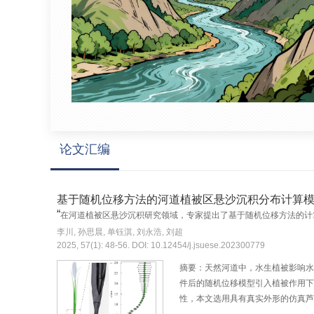
论文汇编
基于随机位移方法的河道植被区悬沙沉积分布计算
“
在河道植被区悬沙沉积研究领域，专家提出了基于随机位移方法的计
李川, 孙思晨, 单钰淇, 刘永浩, 刘超
2025, 57(1): 48-56. DOI: 10.12454/j.jsuese.202300779
摘要：天然河道中，水生植被影响水
件后的随机位移模型引入植被作用下
性，本文选用具有真实外形的仿真芦