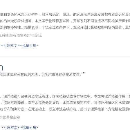
形和复杂的水沙运动特性，对河势稳定、防洪、航运及沿岸经济发展都有着深远的影
的凸岸淤积段或洲滩。本文基于物理模型试验，开展系列不同来流及不同植被密度影
沙的输移特性。结果表明：非恒定过程条件下，左汊分流比受植被影响较为显著，且
对分流比影响较小。对于推移质输移，支汊植被的存在增大了弯曲分汊河段推移质的
流特性;推移质输移;非恒定流
增大，流量较大时波动性表现更为显著。汊道相互影响量化参数的变化表明弯曲分汊
<引用本文>
<批量引用>
为相关的河道整治、河流生态修复等提供理论支持。
”
流流速沿程分布预测方法，为生态修复提供技术支撑。
。漂浮植被可改变河道水流流速，影响植被吸收营养物效率。本文将漂浮植被作用下
，流速不断降低，直至水流充分发展后，水流流速稳定不变。将漂浮植被区的水流调
程分布预测方法；在此基础上，联立水流连续方程，提出了漂浮植被下方无植被区的
。采用已有的试验资料检验计算模型，发现本文模型能够准确预测漂浮植被区和无植
型;营养物去除
<引用本文>
<批量引用>