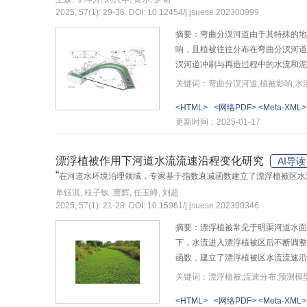
2025, 57(1): 29-36. DOI: 10.12454/j.jsuese.202300999
摘要：弯曲分汊河道由于其特殊的地
响，且植被往往分布在弯曲分汊河道
汊河道冲刷与再造过程中的水流和泥
设较为敏感，但植被布设密度的大小
关键词：弯曲分汊河道;植被影响;水
值有所增大，同时推移质输沙波动亦
<HTML>
<网络PDF>
<Meta-XML>
增加幅度。研究成果一定程度上可
更新时间：2025-01-17
漂浮植被作用下河道水流流速沿程变化研究
AI导读
“
在河道水环境治理领域，专家基于指数衰减函数建立了漂浮植被区水
单钰淇, 桂子钦, 曹辉, 任玉峰, 刘超
2025, 57(1): 21-28. DOI: 10.15961/j.jsuese.202300346
摘要：漂浮植被常见于明渠河道水面
下，水流进入漂浮植被区后不断调整
函数，建立了漂浮植被区水流流速沿
有输入参数可由水流和植被条件确定
关键词：漂浮植被;流速分布;预测模
支撑。
<HTML>
<网络PDF>
<Meta-XML>