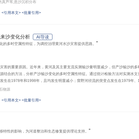
中，对植被区前端的悬沙沉积量影响尤为显著。植被区泥沙补给是否受限会导致悬沙
仿真芦苇;悬沙沉积分布
的悬沙沉积分布，模拟结果与试验结果的量级和变化趋势均吻合较好；但该模型不能
<引用本文>
<批量引用>
准确地预测河道植被区的悬沙沉积沿程分布，但仅适用于植被区泥沙补给不受限的情
流来沙变化分析
AI导读
”
化的多时空属性特征，为调控治理黄河水沙灾害提供思路。
灾害的重要原因。近年来，黄河及其主要支流实测输沙量明显减少，但产沙输沙的多
源结合的方法，分析产沙输沙变化的多时空属性特征。通过统计检验方法对实测水文
生在1978年和1998年，且均发生明显减小；窟野河径流的突变点发生在1979年、
年和1997年，均明显减小。对皇甫川和窟野河现代河流沉积物（2020年）和几千年
锆石物源
泥沙中黄土的贡献率比阶地更大。造成这种输沙量急剧减小、黄土比例增加现象的原
<引用本文>
<批量引用>
的输移比减小，大量从坡面上侵蚀的黄土沉积在沟道之中，没有被输送到流域的出口
不同尺度的方法，对黄河多沙粗沙区重要支流的来沙变化进行分析，可为调控治理黄
”
移特性的影响，为河道整治和生态修复提供理论支持。