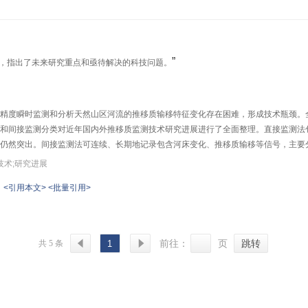
”
，指出了未来研究重点和亟待解决的科技问题。
精度瞬时监测和分析天然山区河流的推移质输移特征变化存在困难，形成技术瓶颈。
和间接监测分类对近年国内外推移质监测技术研究进展进行了全面整理。直接监测法
仍然突出。间接监测法可连续、长期地记录包含河床变化、推移质输移等信号，主要
震检波器、水听器等。但间接监测法传感器所记录的信号通常非常复杂，对信号的有效
技术;研究进展
测技术的融合、流域推移质泥沙监测装备体系的构建是未来研究的重点和亟待解决的
<引用本文>
<批量引用>
共 5 条
1
前往：
页
跳转