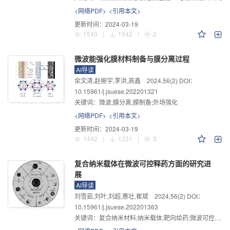
<网络PDF>
<引用本文>
更新时间：
2024-03-19
1540
|
1542
|
2
微波能强化膜材料制备与膜分离过程
AI导读
余文清,赵振宇,李洪,高鑫
2024
,
56
(2)
DOI：
10.15961/j.jsuese.202201321
关键词：
微波;膜分离;膜制备;外场强化
<网络PDF>
<引用本文>
更新时间：
2024-03-19
1442
|
1231
|
3
复合纳米载体在微波可控释药方面的研究进
展
AI导读
刘雪茹,刘叶,刘超,惠壮,崔斌
2024
,
56
(2)
DOI：
10.15961/j.jsuese.202201363
关键词：
复合纳米材料;纳米载体;靶向给药;微波可控释药