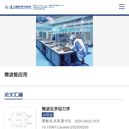
微波能应用
论文汇编
微波化学动力学
AI导读
廖胤鸿,洪涛,黄卡玛
2024
,
56
(2)
DOI：
10.15961/j.jsuese.202300230