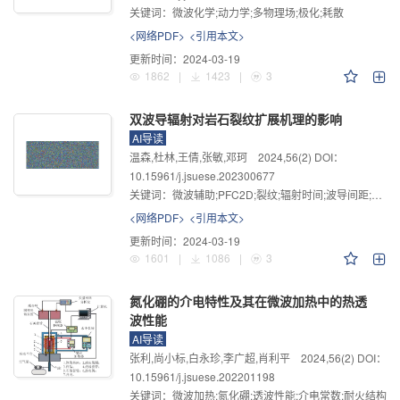
关键词：
微波化学;动力学;多物理场;极化;耗散
<网络PDF>
<引用本文>
更新时间：
2024-03-19
1862
|
1423
|
3
双波导辐射对岩石裂纹扩展机理的影响
AI导读
温森,杜林,王倩,张敏,邓珂
2024
,
56
(2)
DOI：
10.15961/j.jsuese.202300677
关键词：
微波辅助;PFC2D;裂纹;辐射时间;波导间距;围压
<网络PDF>
<引用本文>
更新时间：
2024-03-19
1601
|
1086
|
3
氮化硼的介电特性及其在微波加热中的热透
波性能
AI导读
张利,尚小标,白永珍,李广超,肖利平
2024
,
56
(2)
DOI：
10.15961/j.jsuese.202201198
关键词：
微波加热;氮化硼;透波性能;介电常数;耐火结构