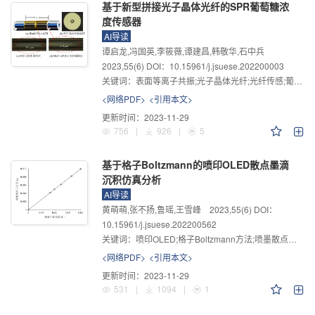
基于新型拼接光子晶体光纤的SPR葡萄糖浓
度传感器
AI导读
谭启龙,冯国英,李筱薇,谭建昌,韩敬华,石中兵
2023
,
55
(6)
DOI：10.15961/j.jsuese.202200003
关键词：
表面等离子共振;光子晶体光纤;光纤传感;葡萄糖浓度传感
<网络PDF>
<引用本文>
更新时间：
2023-11-29
756
|
926
|
5
基于格子Boltzmann的喷印OLED散点墨滴
沉积仿真分析
AI导读
黄萌萌,张不扬,鲁瑶,王雪峰
2023
,
55
(6)
DOI：
10.15961/j.jsuese.202200562
关键词：
喷印OLED;格子Boltzmann方法;喷墨散点缺陷
<网络PDF>
<引用本文>
更新时间：
2023-11-29
531
|
1094
|
1