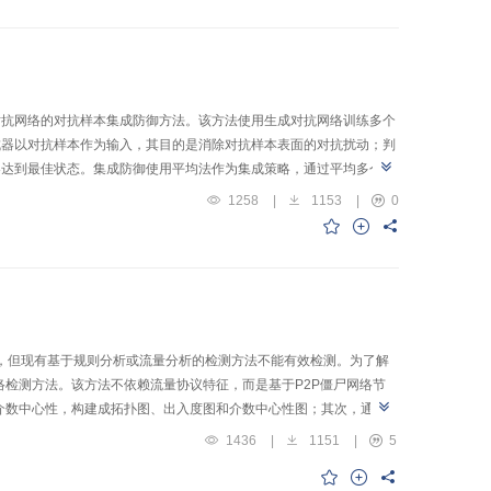
对抗网络的对抗样本集成防御方法。该方法使用生成对抗网络训练多个
成器以对抗样本作为输入，其目的是消除对抗样本表面的对抗扰动；判
器达到最佳状态。集成防御使用平均法作为集成策略，通过平均多个生
ST数据集与CIFAR10数据集上，用本文的集成防御方法与其他防
1258
|
1153
|
0
多种对抗样本，并且防御能力比已有的防御方法更好。
，但现有基于规则分析或流量分析的检测方法不能有效检测。为了解
P僵尸网络检测方法。该方法不依赖流量协议特征，而是基于P2P僵尸网络节
点介数中心性，构建成拓扑图、出入度图和介数中心性图；其次，通过
络提取节点间特征，使用神经协同过滤算法实现中心节点注意力概率
1436
|
1151
|
5
掘，自动学习僵尸网络的内在特征，并通过节点分类模块判别分类，
络节点规模较大时本文提出的深层图神经网络方法的检测准确率和模型稳