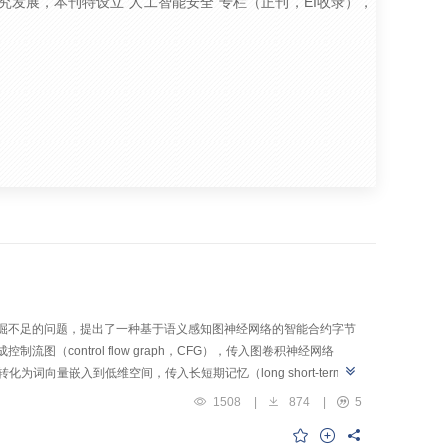
发展，本刊特设立“人工智能安全”专栏（正刊，EI收录），
掘不足的问题，提出了一种基于语义感知图神经网络的智能合约字节
ontrol flow graph，CFG），传入图卷积神经网络
转化为词向量嵌入到低维空间，传入长短期记忆（long short-term
传入全连接层进行降维，结合语义信息和节点特征对智能合约进行漏洞检
1508
|
874
|
5
使用本文提出的方法与3种传统智能合约漏洞检测工具及1种基于神经
在各类指标上均有较大提升，能够检测出其余4种方法未检测出的具