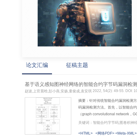
论文汇编
征稿主题
基于语义感知图神经网络的智能合约字节码漏洞检
2022, 54(2): 49-55. DOI: 
赵波,上官晨晗,彭小燕,安扬,童俊成,袁安琪
摘要：针对传统智能合约漏洞检测方
码漏洞检测方法。首先，以智能合约字节
（graph convolutional
memory，LSTM）网络进行
关键词：智能合约字节码;图卷积神经
测。利用公开数据集中的真实智能合
<HTML>
<网络PDF>
<Meta-XML>
网络的智能合约漏洞检测方法进行对