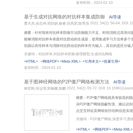
发布时间：2024-01-10
有漏洞的合约，说明在图神经网络
基于生成对抗网络的对抗样本集成防御
AI导读
2022, 54(2): 56-64. DOI: 
曹天杰,余志坤,祁韵妍,杨睿,张凤荣,陈秀清
摘要：针对现有对抗样本防御方法防御能力不足、时间消耗过高等问
能够消除对抗样本表面对抗扰动的生成器，使用集成学习方法将多个
别器以良性样本与消除对抗扰动后的样本作为输入，其目的是区分输
成器的防御结果，取长补短，提升单个防御的能力；通过预训练生成器来
关键词：对抗样本;对抗样本防御;推理模型;生成对抗网络
御方法对常见的对抗样本进行防御，以分类准确率作为评价防御能力
<HTML>
<网络PDF>
<Meta-XML>
<引用本文>
<批量引用>
发布时间：2024-01-10
基于图神经网络的P2P僵尸网络检测方法
AI导读
2022, 54(2): 65-72. DOI: 10.15961/j.jsu
林宏刚,张运理,郭楠馨,陈麟
摘要：P2P僵尸网络因具有较高的
决P2P僵尸网络隐蔽性强、难以识别等
点交互特征及网络拓扑结构信息实现
元素积对3种特征图的邻接矩阵加权
关键词：P2P僵尸网络;深度学习;图
分配，完成节点状态更新；最后，利
<HTML>
<网络PDF>
<Meta-XML>
完成僵尸网络检测。使用ISCX–