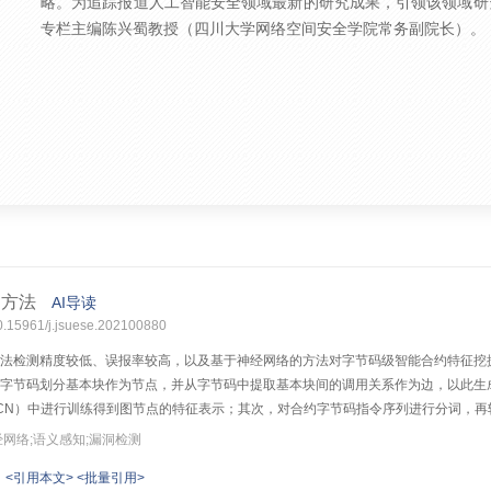
略。为追踪报道人工智能安全领域最新的研究成果，引领该领域研究
专栏主编陈兴蜀教授（四川大学网络空间安全学院常务副院长）。
测方法
AI导读
10.15961/j.jsuese.202100880
法检测精度较低、误报率较高，以及基于神经网络的方法对字节码级智能合约特征挖
码划分基本块作为节点，并从字节码中提取基本块间的调用关系作为边，以此生成控制流图（c
 network，GCN）中进行训练得到图节点的特征表示；其次，对合约字节码指令序列进行分词，再
训练，得到字节码语义信息的向量表示；最后，将生成的节点特征和语义特征进行拼接后
网络;语义感知;漏洞检测
约进行训练和测试，在通过传统方法和人工标签的两类漏洞分类数据集中进行验证。
<引用本文>
<批量引用>
比。实验结果表明本文提出的基于语义感知图神经网络智能合约字节码漏洞检测方法