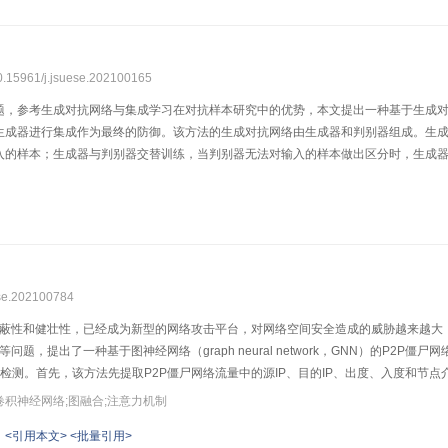
中加入字节码语义信息能够有效提升检测精度，降低误报率。
10.15961/j.jsuese.202100165
题，参考生成对抗网络与集成学习在对抗样本研究中的优势，本文提出一种基于生成
生成器进行集成作为最终的防御。该方法的生成对抗网络由生成器和判别器组成。生
入的样本；生成器与判别器交替训练，当判别器无法对输入的样本做出区分时，生成
降低防御的时间消耗，通过集成多个生成器来提升单个生成器的防御能力。分别在MNI
的指标，并记录防御的时间消耗。实验结果表明，本文方法能以较低的时间消耗防御
ese.202100784
隐蔽性和健壮性，已经成为新型的网络攻击平台，对网络空间安全造成的威胁越来越大
问题，提出了一种基于图神经网络（graph neural network，GNN）的P2
检测。首先，该方法先提取P2P僵尸网络流量中的源IP、目的IP、出度、入度和节
求和进行图融合，得到检测模型的输入；然后，利用基于注意力机制的图卷积神经网
卷积神经网络;图融合;注意力机制
用多层图卷积层之间的紧密连通性实现对交互特征的降维抽取和对高阶结构信息的挖
<引用本文>
<批量引用>
2014僵尸网络数据集对该方法进行对比验证，实验结果表明，在训练样本包含僵尸网