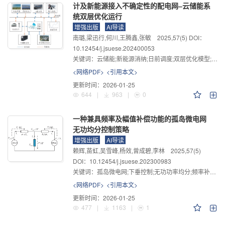
计及新能源接入不确定性的配电网‒云储能系
统双层优化运行
增强出版
AI导读
南璐,梁迅行,何川,王腾鑫,张敏
2025
,
57
(5)
DOI：
10.12454/j.jsuese.202400053
关键词：
云储能;新能源消纳;日前调度;双层优化模型;不确定性
<网络PDF>
<引用本文>
更新时间：
2026-01-25
644
|
963
|
0
一种兼具频率及幅值补偿功能的孤岛微电网
无功均分控制策略
增强出版
AI导读
赖辉,苗虹,吴雪峰,杨效,曾成碧,李林
2025
,
57
(5)
DOI：10.12454/j.jsuese.202300983
关键词：
孤岛微电网;下垂控制;无功功率均分;频率补偿;幅值补偿
<网络PDF>
<引用本文>
更新时间：
2026-01-25
477
|
1163
|
1