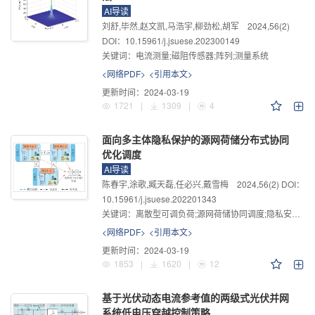
AI导读
刘舒,毕然,赵文凯,马浩宇,柳劲松,胡军
2024
,
56
(2)
DOI：10.15961/j.jsuese.202300149
关键词：
电流测量;磁阻传感器;阵列;测量系统
<网络PDF>
<引用本文>
更新时间：
2024-03-19
1721
|
1309
|
4
面向多主体隐私保护的源网荷储分布式协同
优化调度
AI导读
陈春宇,涂歌,臧天磊,任必兴,戴雪梅
2024
,
56
(2)
DOI：
10.15961/j.jsuese.202201343
关键词：
离散型可调负荷;源网荷储协同调度;隐私安全;分布式优化
<网络PDF>
<引用本文>
更新时间：
2024-03-19
1853
|
1620
|
12
基于光伏动态电流参考值的两级式光伏并网
系统低电压穿越控制策略