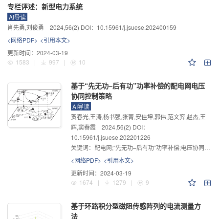
专栏评述：新型电力系统
AI导读
肖先勇,刘俊勇
2024
,
56
(2)
DOI：10.15961/j.jsuese.202400159
<网络PDF>
<引用本文>
更新时间：
2024-03-19
1583
|
997
|
10
基于“先无功–后有功”功率补偿的配电网电压
协同控制策略
AI导读
贺春光,王涛,杨书强,张菁,安佳坤,郭伟,范文弈,赵杰,王
辉,窦春霞
2024
,
56
(2)
DOI：
10.15961/j.jsuese.202201226
关键词：
配电网;“先无功–后有功”功率补偿;电压协同控制;源–荷–储协调控制
<网络PDF>
<引用本文>
更新时间：
2024-03-19
1674
|
1279
|
9
基于环路积分型磁阻传感阵列的电流测量方
法