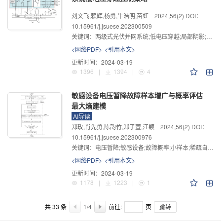
刘文飞,赖辉,杨勇,牛浩明,苗虹
2024
,
56
(2)
DOI：
10.15961/j.jsuese.202300509
关键词：
两级式光伏并网系统;低电压穿越;局部阴影;动态电流参考值
<网络PDF>
<引用本文>
更新时间：
2024-03-19
1396
|
1394
|
4
敏感设备电压暂降故障样本增广与概率评估
最大熵建模
AI导读
郑玫,肖先勇,陈韵竹,郑子萱,汪颖
2024
,
56
(2)
DOI：
10.15961/j.jsuese.202300976
关键词：
电压暂降;敏感设备;故障概率;小样本;稀疏自编码;最大熵建模
<网络PDF>
<引用本文>
更新时间：
2024-03-19
1178
|
1223
|
1
共
33 条
1/4
前往:
页
跳转