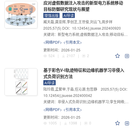
应对虚假数据注入攻击的新型电力系统移动
化使得恢复过程中稳定控制质变的机理；⑤如何充分利用先进量测
目标防御研究现状与展望
技术与装备实现新型电力系统高效保护；⑥如何有效辨识由于大规
增强出版
AI导读
模电力电子装置、新能源接入使得电力扰动呈现宽频、时变的特
臧天磊,龚亚辉,李创芝,王世俊,刘云飞,周步祥
征，探索电能质量评估、溯源与治理新问题。由此，亟需在新型电
2025
,
57
(5)
DOI：10.12454/j.jsuese.202400920
力系统的规划设计、运行调控、安全稳定、市场机制、保护控制等
关键词：
新型电力系统;虚假数据注入攻击;移动目标防御;信息物理系统;多能互联
关键技术上实现突破，提升电力系统安全稳定水平、灵活调节能力
<网络PDF>
<引用本文>
和综合运行效率，满足新型电力系统“低碳、安全、高效”目标，助力
更新时间：
2026-01-25
524
|
2107
|
2
“碳达峰、碳中和”战略目标实现。 为及时报道新型电力系统的前沿
研究成果，促进学术交流，引领研究发展，本刊2022年开始长期开
基于彩色V-I轨迹特征和边缘机器学习非侵入
设“新型电力系统”专题（正刊）。欢迎有关研究团队踊跃投稿。
式负荷识别方法
AI导读
陆玲霞,孟繁举,于淼,任沁源,包哲静
2025
,
57
(5)
DOI：
10.12454/j.jsuese.202400042
关键词：
非侵入式负荷识别;边缘机器学习;孪生网络;嵌入式Linux系统
<网络PDF>
<引用本文>
更新时间：
2026-01-25
1005
|
1398
|
0