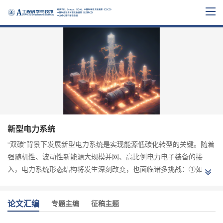
新型电力系统
“双碳”背景下发展新型电力系统是实现能源低碳化转型的关键。随着
强随机性、波动性新能源大规模并网、高比例电力电子装备的接
入，电力系统形态结构将发生深刻改变，也面临诸多挑战：①如何
有效协调电力系统市场化进程中海量多类型资源与分散多主体的交
易与互动；② 如何协调源网荷储资源进行优化设计规划，实现高渗
论文汇编
专题主编
征稿主题
透率新能源消纳；③如何进行新型电力系统动态运行优化，实现能
量在“发输配用储”各环节的互动协调；④如何有效认知电网电力电子