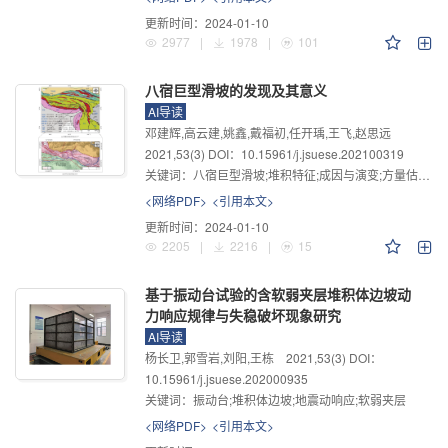
更新时间：
2024-01-10
2977
|
1978
|
101
八宿巨型滑坡的发现及其意义
AI导读
邓建辉,高云建,姚鑫,戴福初,任开瑀,王飞,赵思远
2021
,
53
(3)
DOI：10.15961/j.jsuese.202100319
关键词：
八宿巨型滑坡;堆积特征;成因与演变;方量估算;防灾意义
<网络PDF>
<引用本文>
更新时间：
2024-01-10
2205
|
2216
|
15
基于振动台试验的含软弱夹层堆积体边坡动
力响应规律与失稳破坏现象研究
AI导读
杨长卫,郭雪岩,刘阳,王栋
2021
,
53
(3)
DOI：
10.15961/j.jsuese.202000935
关键词：
振动台;堆积体边坡;地震动响应;软弱夹层
<网络PDF>
<引用本文>