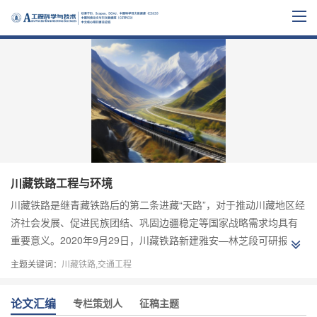
川藏铁路工程与环境
川藏铁路是继青藏铁路后的第二条进藏“天路”，对于推动川藏地区经
济社会发展、促进民族团结、巩固边疆稳定等国家战略需求均具有
重要意义。2020年9月29日，川藏铁路新建雅安—林芝段可研报告
获党中央、国务院批复，习近平总书记对川藏铁路开工建设作出重
主题关键词：
川藏铁路,交通工程
要指示，强调“把这一光荣而艰巨的历史任务完成好”，“十四五”规划
也明确提出实施川藏铁路等重大工程。作为新世纪国家战略交通工
论文汇编
专栏策划人
征稿主题
程，川藏铁路面临沿线生态环境敏感脆弱、工程地质条件极其复