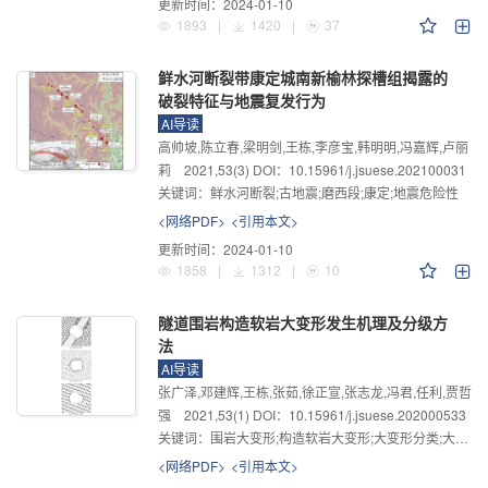
更新时间：
2024-01-10
1893
|
1420
|
37
鲜水河断裂带康定城南新榆林探槽组揭露的
破裂特征与地震复发行为
AI导读
高帅坡,陈立春,梁明剑,王栋,李彦宝,韩明明,冯嘉辉,卢丽
莉
2021
,
53
(3)
DOI：10.15961/j.jsuese.202100031
关键词：
鲜水河断裂;古地震;磨西段;康定;地震危险性
<网络PDF>
<引用本文>
更新时间：
2024-01-10
1858
|
1312
|
10
隧道围岩构造软岩大变形发生机理及分级方
法
AI导读
张广泽,邓建辉,王栋,张茹,徐正宣,张志龙,冯君,任利,贾哲
强
2021
,
53
(1)
DOI：10.15961/j.jsuese.202000533
关键词：
围岩大变形;构造软岩大变形;大变形分类;大变形分级
<网络PDF>
<引用本文>