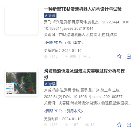
杂、施工组织管理任务艰巨、建设运营安全问题突出等系列严峻挑
一种新型TBM清渣机器人机构设计与试验
战，修建难度之大、安全风险之高世所罕见。
AI导读
贺飞,卓兴建,孙颜明,原晓伟,姜礼杰
2022
,
54
(4)
DOI：
10.15961/j.jsuese.202101044
关键词：
TBM;清渣机器人;机构设计;控制;试验
<网络PDF>
<引用本文>
更新时间：
2024-01-10
1145
|
906
|
5
滑坡涌浪诱发冰湖溃决灾害链过程分析与模
拟
AI导读
刘威,杨宗佶,游勇,黄栋,聂勇,张广泽,徐正宣,王栋
2022
,
54
(2)
DOI：10.15961/j.jsuese.202100577
关键词：
灾害链;滑坡涌浪;冰湖溃决;物理模型;数值模拟;过程分析
<网络PDF>
<引用本文>
更新时间：
2024-01-10
1436
|
1187
|
16