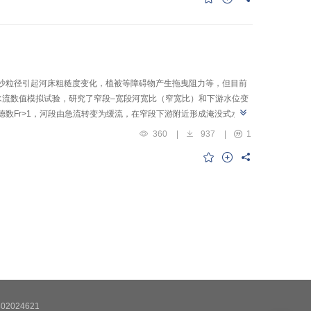
水量为830～850 mm。演化趋势为崩滑物源在高程大于2000 m、坡
为E、SE、S侧活动性减弱。震后VFC随着时间的推移以线性形式增长，
.24%、70.69%；在植被恢复程度高的地方，崩滑体的活动性低且随着时
有重要意义。
沙粒径引起河床粗糙度变化，植被等障碍物产生拖曳阻力等，但目前
水流数值模拟试验，研究了窄段–宽段河宽比（窄宽比）和下游水位变
数Fr>1，河段由急流转变为缓流，在窄段下游附近形成淹没式水
相间河段的输水能力；随出口水位增加，跌水–壅水效应减弱、水跃
360
|
937
|
1
比峰值随着河道窄宽比的降低而增大，最大值为6；窄宽比变化条件
比增大而降低。研究从机制上厘清了宽窄相间河段水位及流速沿程分
2024621