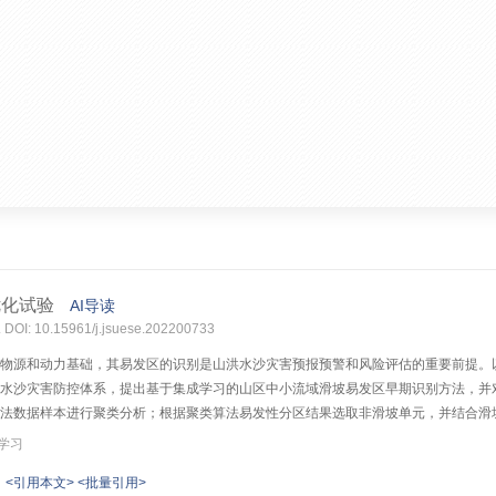
优化试验
AI导读
. DOI: 10.15961/j.jsuese.202200733
物源和动力基础，其易发区的识别是山洪水沙灾害预报预警和风险评估的重要前提。
水沙灾害防控体系，提出基于集成学习的山区中小流域滑坡易发区早期识别方法，并
法数据样本进行聚类分析；根据聚类算法易发性分区结果选取非滑坡单元，并结合滑
选取研究区域高分卫星遥感影像建立松散堆积物直接解译标志，基于目视解译识别松
学习
固体物源作为下垫面环境因子，比较引入物源因子前后的滑坡易发性分区结果准确率和覆盖度。
<引用本文>
<批量引用>
eans单体算法分别提高9.3%、12.1%。两类融合算法的易发性分区准确率和泛化能力比