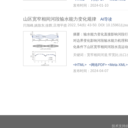
域的高程为1200～2400 m，坡度
发布时间：2024-01-10
度小于40°、距沟道距离大于200 
预测震后至少14 a植被覆盖度恢复到
山区宽窄相间河段输水能力变化规律
AI导读
间的推移而降低，植被的恢复能有
2022, 54(6): 43-50. DOI: 10.15961/j.
闫旭峰,姚致东,徐辉,旦增平措
摘要：输水能力变化直接影响河段行
对边界变化影响河段输水能力机理和
化条件下山区宽窄相间河段水流运动
跃。下游出口为低水位时，随窄宽比
关键词：宽窄相间河道;窄宽比;出口
消失，展宽段水头损失变小，河宽变
<HTML>
<网络PDF>
<Meta-XML>
下，出口水位变化对展宽与缩窄水头
发布时间：2024-04-07
布和水头损失特征，可为山区河流
技术支持