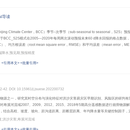
F和K-Means–AdaBoos融合算法易发性分区中的高易发区覆盖率分别提高14.2%和17
AI导读
g Climate Center，BCC）季节–次季节（sub-seasonal to season
BCC_S2S模式在2005—2020年每周两次滚动预报未来60 d降水回报的格点
，CC）、均方根误差（root mean square error，RMSE）和平均误差（mean
 技巧评分（Heidke’s skill score，HSS）指标评估单站极端降水，并利
端降水;预见期;预报精度
的预报性能随预见期的增加而下降；在预见期大于5～10 d后，进入低预报技巧阶段。
<引用本文>
<批量引用>
明预报模式在流域中东部区域整体呈现出正偏差，金沙江流域则是负偏差；均方根误
6月份的降水精度最佳，误差范围相对较小。对极端降水事件，单站极端降水事件的H
较高。针对4类区域性极端降水，模式超前0～10 d预报的多雨带空间分布与观测较为
降水事件的预报性能随预见期的增加而下降，6月预报精度相对较好，这可能与6月
32-42. DOI: 10.15961/j.jsuese.202200732
物源之一，研究其时空分布与演化特征对洪沙灾害易灾区早期识别、风险区的研判有
寿溪河流域2007、2009、2012、2015、2018年5期高分遥感数据进行崩
actor，CF），结合高程、坡度、坡向、距沟道距离、距断层距离、年均降水量等关键控
 coverage，VFC）与植被恢复速率（vegetation coverage recovery rat
复;洪沙灾害;寿溪河流域
4
4
4
2
.86×10
、146.07×10
、98.97×10
m
，且以指数函数的模式衰减，预测物源面积恢
<引用本文>
<批量引用>