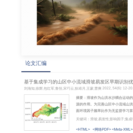
论文汇编
基于集成学习的山区中小流域滑坡易发区早期识别
2022, 54(6): 12-20
刘海知,徐辉,包红军,鲁恒,宋巧云,狄靖月,王蒙,曹爽
摘要：滑坡作为山洪水沙耦合运动的
源的作用。为完善山区中小流域山洪
面环境因子频率比作为无监督学习算
的易发性分区结果准确率和覆盖度。
关键词：滑坡;易发性;影响因子;集成
形成研究区域松散堆积物空间分布图。将
<HTML>
<网络PDF>
<Meta-XML>
算法输出的高易发区覆盖率相对于K-M