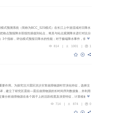
.7%，召回率均提高12.1%。
al，S2S）预报模式预测系统（简称为BCC_S2S模式）在长江上中游流域对日降水
数据，把格点预报降水双线性插值到站点，将其与站点观测降水进行对比分
 error，ME）3个指标，评估模式预报日降水的性能；对于极端降水事件，依照
用层次聚类方法划分区域性极端降水类型，进一步评估预报性能。结果表明：
814
|
1001
|
1
将长江上中游划分为6个子区域进一步分析，各区域平均的相关系数仍然
差同样在流域中东部偏大。通过分析3个指标的箱型分布图，表明在
SS评分随预见期增加而下降；对大多数区域，模式的预报技巧在月
一致，降水量值偏小；超前10 d以上预报时，效果较差。总体上，模
主要受大范围水汽输送或锋面这样较容易预报的天气系统有关。
重要作用。为探究汶川震区洪沙灾害崩滑物源时空演化特征，选择汶
滑物源解译，建立了研究区震前—震后崩滑物源的长时间序列数据集，并利用
制因子，定量分析崩滑物源在各个因子上的活跃程度及演变特征，计算植被覆
e，VCRR），探讨植被恢复对崩滑物源活动的影响。结果表明：5期解译的崩滑物源面积分
714
|
874
|
0
复到震前水平的时间约为21 a。研究区震后崩滑物源活动性最强的区