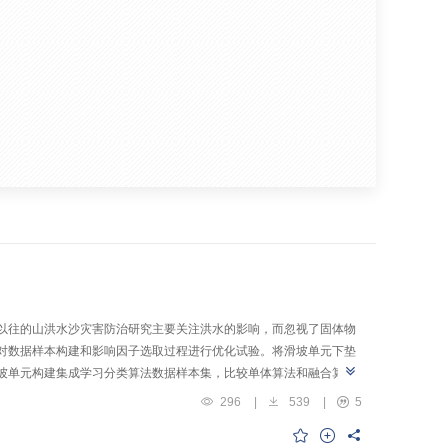
以往的山洪水沙灾害防治研究主要关注洪水的影响，而忽视了固体物
对数据样本构建和影响因子选取过程进行优化试验。将滑坡单元下垫
坡单元构建集成学习分类算法数据样本集，比较单体算法和融合算法
散堆积物面积，通过回归分析构建松散堆积物面积–体积幂律关系，
296
|
539
|
5
结果表明：K-Means–RF、K-Means–AdaBoost融合
较接近，K-Means–AdaBoost融合算法对于滑坡点的预测效果更