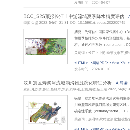
发布时间：2024-04-07
优。考虑物源因子后的K-Means–R
BCC_S2S预报长江上中游流域夏季降水精度评估
2022, 54(6): 21-31. DOI: 10.15961/j.jsuese.202200745
李恒,朱坚
摘要：为评估中国国家气候中心（Beijin
和夏季极端降水事件的预报性能，基于
析。通过相关系数（correlation
百分位法定义极端降水，基于Heidke
关键词：长江上中游;季节次季节;极
BCC_S2S模式在各季节日降水
<HTML>
<网络PDF>
<Meta-XML>
是在预见期较短时较高；平均误差表
发布时间：2024-01-10
长江上中游的大多数区域，模式预报
降水总量偏多、极端降水频发的月份
汶川震区寿溪河流域崩滑物源演化特征分析
AI导读
式对长江上中游地区的日降水和极端
2022, 54(6): 
袁新玥,刘超,鲁恒,聂锐华,陈辰,刘铁刚,王栋,唐敏,杨正丽
摘要：崩滑堆积体是洪沙灾害的主要
川典型流域寿溪河流域为研究区域，对
确定性系数（certainty f
盖度（vegetation fraction
关键词：崩滑物源;时空演化;植被恢
4
4
别为15.68×10
、442.45×10
、252
<HTML>
<网络PDF>
<Meta-XML>