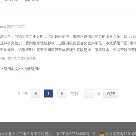
为大于60°，坡向为SE，距沟道距离为小于800 m，距断层距离为小于1500 m，年均降
m、距断层距离大于1500 m、年均降水量大于840 mm的区域的活动性增强，在坡向
震前水平；2012、2015、2018年植被恢复中等及以上的区域分别占37.32%、64
效减弱崩滑物源的活动。以上研究对于丰富崩滑物源演化理论与洪沙灾害风险预测具
jsuese.202200771
洪安全，当输水能力不足时，洪水风险陡增。影响河道输水能力的因素众多，如：床
规律研究较少。受到地形地貌影响，山区河段河宽变化较为常见，本文采用平面2维
变化规律。结果表明：宽窄相间河段整体表现为宽段壅水、窄段跌水；当缩窄段弗劳德
减小，跌水–壅水–水跃分区效应越显著，展宽段水头损失急剧增大，由此降低了宽窄
水位;输水能力;数值模拟
化影响降低，显著提高宽窄相间河段输水效应。出口水位变化对展宽与缩窄水头损失
<引用本文>
<批量引用>
损失比的影响较大，表现为先增加后减小，且水头损失比峰值相对应的水位随着窄宽
水沙灾害防治提供科学依据。
共 4 条
1
前往：
页
跳转
由北京北大方正电子有限公司提供
京ICP备09064830号-19
京公网安备1101080