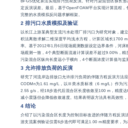
BFGS优化算法实现排污负荷反演。针对污染混合区狭长
定反演误差。最后，基于OpenFOAM平台实现计算流
完整的水质模拟反问题求解框架。
2 排污口水质模拟及验证
以长江上游某典型支流污水处理厂排污口为研究对象，建立
积法离散求解二维深度平均浅水方程，计算区域长1700 m
率。基于2012年1月6日现场观测数据设定边界条件，河床
场观测一致，4个典型断面流速计算误差不超过9.00%，精
污染混合区纵向长度远小于横向，4个断面浓度计算值与监
3 允许排放负荷的反演
研究了河流岸边排放口允许排污负荷的伴随方程反演方法应用。选取
CODMn为1.61 mg/L，以Ⅲ类水质标准（6 mg/L
2.55 g/s，经18步迭代后混合区长度收敛至100 m，
减小震荡但会降低收敛速度。结果表明该方法具有高效性，3
4 结论
介绍了以污染混合区长度为控制目标改进的伴随方程反演
游支流案例验证仅需6步迭代即可满足1.00 m精度要求，