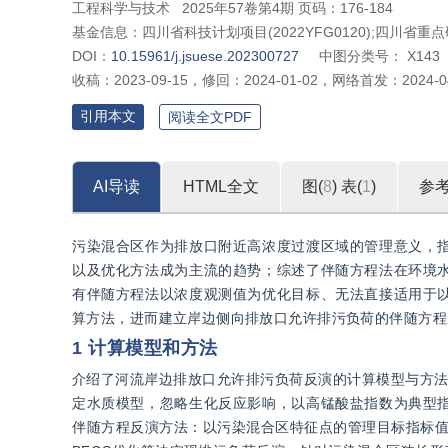
工程科学与技术
2025年57卷第4期 页码：176-184
基金信息：
四川省科技计划项目(2022YFG0120);四川省重点研
DOI：
10.15961/j.jsuese.202300727
中图分类号：
X143
收稿：
2023-09-15
，
修回：
2024-01-02
，
网络首发：
2024-0
引用本文
阅读全文PDF
AI导读
HTML全文
图(
8
)
表(
1
)
参
污染混合区作为排放口附近高浓度过渡区域的管理意义，
以及优化方法成为主流的趋势；综述了伴随方程法在环境
有伴随方程法以浓度观测值为优化目标、无法直接适用于
算方法，进而建立岸边侧向排放口允许排污负荷的伴随方程
1 计算模型和方法
介绍了河流岸边排放口允许排污负荷反演的计算模型与方法
定水质模型，忽略生化反应影响，以高锰酸盐指数为典型
伴随方程反演方法：以污染混合区特征点的管理目标指标值为