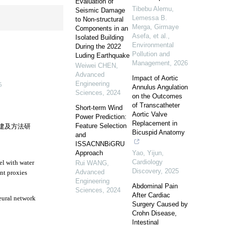
Evaluation of
Tibebu Alemu,
Seismic Damage
Lemessa B.
to Non-structural
Merga, Girmaye
Components in an
Asefa, et al.
,
Isolated Building
Environmental
During the 2022
Pollution and
Luding Earthquake
Management
,
2026
Weiwei CHEN
,
Advanced
Impact of Aortic
Engineering
Annulus Angulation
Sciences
,
2024
on the Outcomes
of Transcatheter
Short-term Wind
Aortic Valve
Power Prediction:
Replacement in
Feature Selection
Bicuspid Anatomy
and
ISSACNNBiGRU
Approach
Yao, Yijun
,
Cardiology
Rui WANG
,
Discovery
,
2025
Advanced
Engineering
Abdominal Pain
Sciences
,
2024
After Cardiac
Surgery Caused by
Crohn Disease,
Intestinal