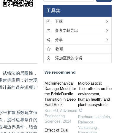
工具集
下载
参考文献导出
分享
收藏
添加至我的专辑
We recommend
、试错法的局限性，
重建等应用；针对现
Micromechanical
Microplastics:
设计新的误差源项计
Damage Model for
Their effects on the
the BrittleDuctile
environment,
Transition in Deep
human health, and
Hard Rock
plant ecosystems
Kun HU
,
Advanced
水平扩散系数建立恒
Engineering
Pachuau Lalrinfela,
次，提出边界条件的
Sciences
,
2024
Rebecca
方程与边界条件，结合
Vanlalsangi,
Effect of Dual
Khawlhring