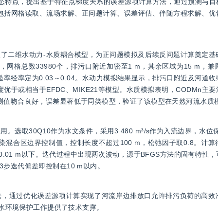
形态特点，提出基于特征点梯度关系的误差源项计算方法，通过预测与目
程，包括网格读取、流场求解、正问题计算、误差评估、伴随方程求解、
了二维水动力-水质耦合模型，为正问题模拟及后续反问题计算奠定基
，网格总数33980个，排污口附近加密至1 m，其余区域为15 m，
糙率经率定为0.03～0.04。水动力模拟结果显示，排污口附近及河道
度优于或相当于EFDC、MIKE21等模型。水质模拟表明，CODMn主
测值吻合良好，误差显著低于同类模型，验证了该模型在天然河流水质
30Q10作为水文条件，采用3 480 m³/s作为入流边界，水位保持
）作为污染混合区边界控制值，控制长度不超过100 m，松弛因子取0.8。
精度达0.01 m以下。迭代过程中出现两次波动，源于BFGS方法的固有特
步迭代偏差即控制在10 m以内。
法，通过优化误差源项计算实现了河流岸边排放口允许排污负荷的高效
为水环境保护工作提供了技术支撑。