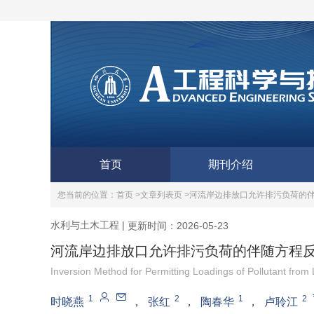
首页
期刊介绍
您当前的位置：
首页 >
文章列表页 >
河流岸边排放口允许排污负荷的
水利与土木工程
|
更新时间：2026-05-23
河流岸边排放口允许排污负荷的伴随方程
Inversion Method for Permitting Loadings of Pollutant from 
1
2
1
2
时晓燕
，
张红
，
陶春华
，
卢聆江