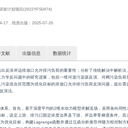
发计划项目(2022YFS0474)
4-17
，
纸质出版：
2025-07-20
考文献
出版信息
数据统计
指出反演岸边排放口允许排污负荷的重要性；分析了传统解法中解析法
水力学反问题中的研究进展，包括一维河道污染源反演、河网污染负荷
以污染混合区范围为优化目标的排放口允许排污负荷反演问题，提出需
反演法。
体系。首先，基于深度平均的2维水动力模型求解流场，采用各向同性
指标，设定上游、排污口固定浓度边界及下游、岸边界零梯度条件。其
优化目标，构建Lagrange函数并通过泛函分析推导伴随方程控制