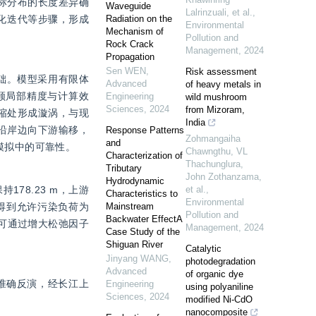
标分布的长度差异确
Waveguide
Lalrinzuali, et al.
,
优化迭代等步骤，形成
Radiation on the
Environmental
Mechanism of
Pollution and
Rock Crack
Management
,
2024
Propagation
Sen WEN
,
Risk assessment
础。模型采用有限体
Advanced
of heavy metals in
兼顾局部精度与计算效
Engineering
wild mushroom
Sciences
,
2024
from Mizoram,
收缩处形成漩涡，与现
India
要沿岸边向下游输移，
Response Patterns
Zohmangaiha
and
模拟中的可靠性。
Chawngthu, VL
Characterization of
Thachunglura,
Tributary
John Zothanzama,
Hydrodynamic
178.23 m，上游
et al.
,
Characteristics to
Environmental
计算得到允许污染负荷为
Mainstream
Pollution and
Backwater EffectA
性，可通过增大松弛因子
Management
,
2024
Case Study of the
Shiguan River
Catalytic
Jinyang WANG
,
photodegradation
Advanced
of organic dye
准确反演，经长江上
Engineering
using polyaniline
Sciences
,
2024
modified Ni-CdO
nanocomposite