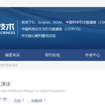
编委风采
期刊在线
作者中心
伴随方程反演法
反演法
Lateral Effluents Based on Adjoint Equations
*
1
2
，
万欣
，
刘昭伟