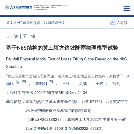
原文太长?试试AI导读，快速精读全文
AI导读
上一篇
|
下一篇
基于NbS结构的黄土填方边坡降雨物理模型试验
Rainfall Physical Model Test of Loess Filling Slope Based on the NbS
Structure
”
“
黄土高原填方边坡治理新思路：引入黄土-古土壤层状自稳结构，改良黄土，
”
控水结构，为生态治理及灾变防控提供理论参考。
杨帆
，
李明俐
，
王徐
，
吴鄂
，
王峰
，
吕剑
工程科学与技术
2024年56卷第5期 页码：24-34
基金信息：
国家自然科学基金青年基金项目（42107179）；地质灾害与
环境保护国家重点实验室自由探索课题
（SKLGP2021Z021）；成都理工大学2022年中青年骨干教
师发展资助计划（10912–SJGG2022–07282）