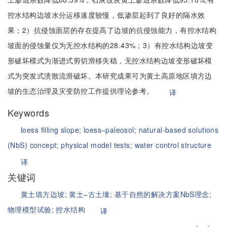
控水结构边坡水分运移速度较慢，低渗层起到了良好的隔水效
果；2）抗侵蚀面层的存在提高了边坡的抗侵蚀能力，有控水结构
坡面的侵蚀量仅为无控水结构的28.43%；3）有控水结构边坡变
形破坏模式为渐进式剪切滑移失稳，无控水结构边坡变形破坏模
式为突发式溃散流滑破坏。本研究成果可为黄土高原地区填方边
坡的生态治理及灾变防控工作提供理论参考。
译
Keywords
loess filling slope;
loess–paleosol;
natural-based solutions
(NbS) concept;
physical model tests;
water control structure
译
关键词
黄土填方边坡;
黄土–古土壤;
基于自然的解决方案NbS理念;
物理模型试验;
控水结构
译