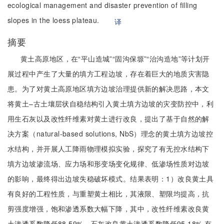
ecological management and disaster prevention of filling
slopes in the loess plateau.
译
摘要
黄土高原地区，在“平山造城”“固沟保塬”“治沟造地”等计划开
展过程中产生了大量的填方工程边坡，存在着巨大的地质灾害隐
患。为了对黄土高原地区填方边坡治理提供新的解决思路，本文
将黄土–古土壤层状自稳结构引入黄土填方边坡的灾变防控中，利
用生石灰以及改性纤维素对黄土进行改良，提出了基于自然的解
决方案（natural-based solutions, NbS）理念的黄土填方边坡控
水结构，并开展人工降雨物理模拟实验，探究了有无控水结构下
填方边坡渗流场、应力场和形变场变化规律、低渗场性质对边坡
的影响，最终得出边坡失稳破坏模式。结果表明：1）改良黄土具
有良好的工程性质，与重塑黄土相比，其液限、塑限均提高，抗
剪强度增强，饱和渗透系数大幅下降，其中，改性纤维素改良黄
土渗透系数降低88.59%，石灰改良黄土渗透系数降低95.18%,有