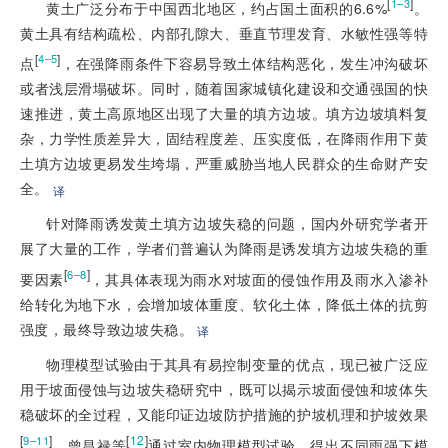
[
]
1–3
黄土广泛分布于中国西北地区，约占国土面积的6.6%
。
黄土具有结构疏松、内部孔隙大、垂直节理发育、水敏性强等特
[
]
4–5
点
，在强降雨条件下容易导致土体结构恶化，发生冲沟破坏
或者浅层滑塌破坏。同时，随着国家城镇化建设和交通强国的快
速推进，黄土高原地区出现了大量的填方边坡。填方边坡填料复
杂，力学性质差异大，固结程度差、压实度低，在降雨作用下黄
土填方边坡更易发生垮塌，严重威胁当地人
民群众的生命财产安
全。
译
针对降雨诱发黄土填方边坡失稳的问题，国内外研究学者开
展了大量的工作，学者们普遍认为降雨是诱发填方边坡失稳的重
[
]
6–8
要因素
，其具体表现为雨水对坡面的侵蚀作用及雨水入渗补
给转化为地下水，会增加坡体重度、软化土体，降低土体的抗剪
强度，最终导致边坡失稳。
译
物理模型试验由于其具有易控制变量的优点，现已被广泛应
用于坡面侵蚀与边坡失稳研究中，既可以揭示坡面侵蚀和坡体失
稳破坏的全过程，又能印证边坡防护措施的护坡机理和护坡效果
[
]
[
12
]
9–11
。曾昌禄等
通过室内物理模型试验，得出不同雨强下模