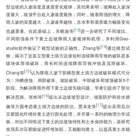
型边坡的入渗深度及速度变化规律，其结果表明：坡脚处入渗深
度最大，坡顶平台处入渗速度最快；同时，随着雨强的增大，降
雨入渗的深度越大，入渗速率越快，含水率和基质吸力幅值变化
[
13
]
也越显著。在此基础上，关晓迪等
进一步研究了不同坡比、
不同雨强条件下黄土边坡降雨入渗规律和机理，并利用Geo-
[
14
]
studio软件验证了模型试验的正确性。Zhang等
通过模型试
验，揭示了近直立型黄土填方边坡短时连续降雨导致的破坏是多
级块体滑塌破坏，而长时间连续降雨导致冲蚀及流滑破坏。
[
15
]
Chang等
认为降雨入渗下阶梯型黄土填方边坡破坏模式可分
为：沟槽侵蚀、局部破坏、坡趾破坏、中部破坏和坡顶破坏5个
阶段。为解决降雨作用下黄土边坡失稳问题，学者们提供了部分
[
16
]
解决思路。张炜等
提出从边坡坡型设计、坡面防护和排水措
[
17
]
施等方面考虑黄土填方边坡的防治。贾卓龙等
提出采用瓜尔
豆胶固化纤维对黄土进行固化处理，并开展一系列的物理力学试
验，对比不同情况下黄土的抗侵蚀特性和土水保持能力，该研究
发现瓜尔豆胶能促进纤维加筋，又能黏结黄土，以提高黄土水稳