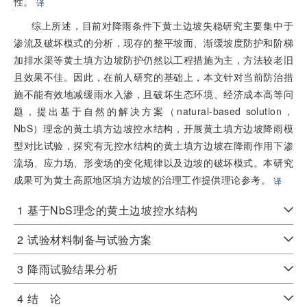
性。
译
综上所述，目前对降雨条件下黄土边坡失稳研究主要集中于
渗流及破坏模式的分析，现存的整平坡面、渐缓坡度防护和阶梯
加排水渠等黄土填方边坡防护仍然以工程措施为主，方法较老旧
且效果不佳。因此，在前人研究的基础上，本文针对当前防治措
施不能有效地减缓雨水入渗，且破坏生态环境、经济成本高等问
题，提出基于自然的解决方案（natural-based solution，
NbS）理念的黄土填方边坡控水结构，开展黄土填方边坡降雨模
型对比试验，探究有无控水结构的黄土填方边坡在降雨作用下渗
流场、应力场、形变场的变化规律以及边坡的破坏模式。本研究
成果可为黄土高原地区填方边坡的治理工作提供理论参考。
译
1
基于NbS理念的黄土边坡控水结构
2
试验材料制备与试验方案
3
降雨试验结果分析
4
结 论