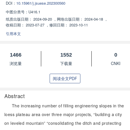
DOI：
10.15961/j.jsuese.202300560
中图分类号：
U416.1
纸质出版日期：
2024-09-20
，
网络出版日期：
2024-04-18
，
收稿日期：
2023-07-27
，
修回日期：
2023-10-11
引用本文
1466
1552
0
浏览量
下载量
CNKI
阅读全文PDF
Abstract
The increasing number of filling engineering slopes in the
loess plateau area over three major projects, “building a city
on leveled mountain” “consolidating the ditch and protecting