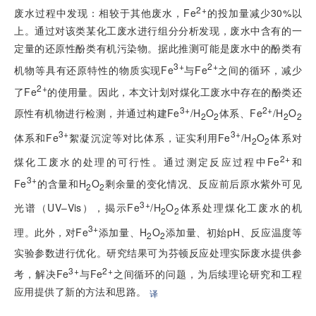
2+
废水过程中发现：相较于其他废水，Fe
的投加量减少30%以
上。通过对该类某化工废水进行组分分析发现，废水中含有的一
定量的还原性酚类有机污染物。据此推测可能是废水中的酚类有
3+
2+
机物等具有还原特性的物质实现Fe
与Fe
之间的循环，减少
2+
了Fe
的使用量。因此，本文计划对煤化工废水中存在的酚类还
3+
2+
原性有机物进行检测，并通过构建Fe
/H
O
体系、Fe
/H
O
2
2
2
2
3+
3+
体系和Fe
絮凝沉淀等对比体系，证实利用Fe
/H
O
体系对
2
2
2+
煤化工废水的处理的可行性。通过测定反应过程中Fe
和
3+
Fe
的含量和H
O
剩余量的变化情况、反应前后原水紫外可见
2
2
3+
光谱（UV–Vis），揭示Fe
/H
O
体系处理煤化工废水的机
2
2
3+
理。此外，对Fe
添加量、H
O
添加量、初始pH、反应温度等
2
2
实验参数进行优化。研究结果可为芬顿反应处理实际废水提供参
3+
2+
考，解决Fe
与Fe
之间循环的问题，为后续理论研究和工程
应用提供了新的方法和思路。
译