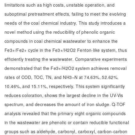
limitations such as high costs, unstable operation, and
suboptimal pretreatment effects, failing to meet the evolving
needs of the coal chemical industry. This study introduces a
novel method using the reducibility of phenolic organic
compounds in coal chemical wastewater to enhance the
Fe3+/Fe2+ cycle in the Fe3+/H2O2 Fenton-like system, thus
efficiently treating the wastewater. Comparative experiments
demonstrated that the Fe3+/H2O2 system achieves removal
rates of COD, TOC, TN, and NH3–N at 74.63%, 52.62%,
10.46%, and 15.11%, respectively. This system significantly
reduces coloration, shows the largest decline in the UV-Vis
spectrum, and decreases the amount of iron sludge. Q-TOF
analysis revealed that the primary eight organic compounds
in the wastewater are phenolic or contain reducible functional
groups such as aldehyde, carbonyl, carboxyl, carbon-carbon