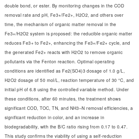
double bond, or ester. By monitoring changes in the COD
removal rate and pH, Fe3+/Fe2+, H2O2, and others over
time, the mechanism of organic matter removal in the
Fe3+/H2O2 system is proposed: the reducible organic matter
reduces Fe3+ to Fe2+, enhancing the Fe3+/Fe2+ cycle, and
the generated Fe2+ reacts with H2O2 to remove organic
pollutants via the Fenton reaction. Optimal operating
conditions are identified as Fe2(SO4)3 dosage of 1.0 g/L,
H2O2 dosage of 50 mol/L, reaction temperature of 30 °C, and
initial pH of 6.8 using the controlled variable method. Under
these conditions, after 60 minutes, the treatment shows
significant COD, TOC, TN, and NH3–N removal efficiencies, a
significant reduction in color, and an increase in
biodegradability, with the B/C ratio rising from 0.17 to 0.47.
This study confirms the viability of using a self-reduction