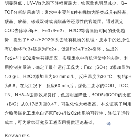
明显降低，UV–Vis光谱下降幅度最大，铁泥量也明显减少。Q–
TOF分析结果表明：废水中主要的8种有机物为酚类或具有醛基、
羰基、羧基、碳碳双键或者酯基等还原性的官能团。通过测定
COD去除率和pH、Fe3+/Fe2+、H2O2等含量随时间的变化趋
势，提出了Fe3+/H2O2体系去除有机物的机理：废水中的还原性
有机物将Fe3+还原为Fe2+，促进Fe3+/Fe2+循环，生成的
Fe2+与H2O2发生芬顿反应，实现废水中有机污染物的去除。利
用控制变量法，确定了最佳运行工况为：Fe2（SO4）3添加量为
1.0 g/L、H2O2添加量为50 mmol/L、反应温度为30 ℃、初始pH
为6.8。在此工况下，反应60 min后，煤化工废水的COD、TOC、
TN、NH3–N去除效果良好，色度明显降低，BOD5和COD的比值
（B/C）从0.17提升至0.47，可生化性大幅提高。本文证实了利用
含酚类煤化工废水自还原Fe3+/H2O2体系的可行性，降低了运行
成本，可为后续研究及工程应用提供理论基础。
译
Keywords