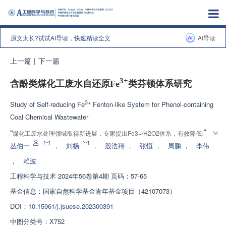
原文太长?试试AI导读，快速精读全文
AI导读
上一篇
|
下一篇
3+
含酚类煤化工废水自还原Fe
类芬顿体系研究
3+
Study of Self-reducing Fe
Fenton-like System for Phenol-containing
Coal Chemical Wastewater
”
“
煤化工废水处理领域取得新进展，专家提出Fe3+/H2O2体系，有效降低运行
”
成本，为工程应用提供理论基础。
丛伯一
，
刘杨
，
殷浩翔
，
张恒
，
周鹏
，
李伟
，
赖波
工程科学与技术
2024年56卷第4期 页码：57-65
基金信息：
国家自然科学基金青年基金项目（42107073）
DOI：
10.15961/j.jsuese.202300391
中图分类号：
X752