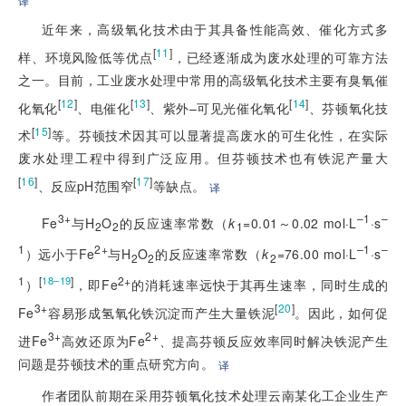
译
近年来，高级氧化技术由于其具备性能高效、催化方式多
[
11
]
样、环境风险低等优点
，已经逐渐成为废水处理的可靠方法
之一。目前，工业废水处理中常用的高级氧化技术主要有臭氧催
[
12
]
[
13
]
[
14
]
化氧化
、电催化
、紫外–可见光催化氧化
、芬顿氧化技
[
15
]
术
等。芬顿技术因其可以显著提高废水的可生化性，在实际
废水处理工程中得到广泛应用。但芬顿技术也有铁泥产量大
[
16
]
[
17
]
、反应pH范围窄
等缺点。
译
3+
–1
–
Fe
与H
O
的反应速率常数（
k
=0.01～0.02 mol·L
·s
2
2
1
1
2+
–1
–
）远小于Fe
与H
O
的反应速率常数（
k
=76.00 mol·L
·s
2
2
2
1
[
]
2+
18–19
）
，即Fe
的消耗速率远快于其再生速率，同时生成的
3+
[
20
]
Fe
容易形成氢氧化铁沉淀而产生大量铁泥
。因此，如何促
3+
2+
进Fe
高效还原为Fe
、提高芬顿反应效率同时解决铁泥产生
问题是芬顿技术的重点研究方向。
译
作者团队前期在采用芬顿氧化技术处理云南某化工企业生产