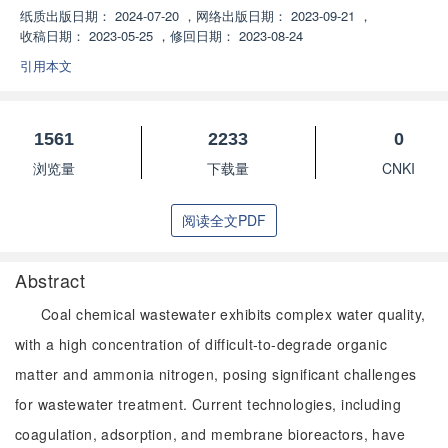
纸质出版日期：
2024-07-20
，
网络出版日期：
2023-09-21
，
收稿日期：
2023-05-25
，
修回日期：
2023-08-24
引用本文
1561
2233
0
浏览量
下载量
CNKI
阅读全文PDF
Abstract
Coal chemical wastewater exhibits complex water quality,
with a high concentration of difficult-to-degrade organic
matter and ammonia nitrogen, posing significant challenges
for wastewater treatment. Current technologies, including
coagulation, adsorption, and membrane bioreactors, have