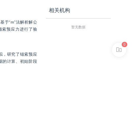
相关机构
于“m”法解析解公
暂无数据
锚索预应力进行了验
0
拟，研究了锚索预应
据的计算、初始阶段
内力的对比分析。
在渐进式滑坡支护中
拉值、桩身位移和内
性和有效性。但目前