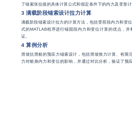
了锚索张拉值的具体计算公式和假定条件下的内力及变形计
3 满载阶段锚索设计拉力计算
满载阶段锚索设计拉力的计算方法，包括受荷段内力和变位
式的MATLAB程序进行锚固段内力和变位计算的优点，
证。
4 算例分析
滑坡抗滑桩的预应力锚索设计，包括滑坡推力计算、有限
力对桩身内力和变位的影响，并通过对比分析，验证了预
锚索抗滑桩内力的计算和对比、满载阶段锚索抗滑桩内力和
5 结 论
渐进式滑坡锚索抗滑桩预应力张拉值计算问题，具体内容包
1）建立了初始空载和满载两阶段桩锚协同变形的计算模型
的工作过程。
2）提出了满载阶段全桩弯矩平衡的设计方法，考虑桩后土
力介于两者之间。
3）考虑多种工况条件下的锚索抗滑桩桩身变位形式，通过
研究适用于均质地基条件下施工阶段锚索抗滑桩的设计计算