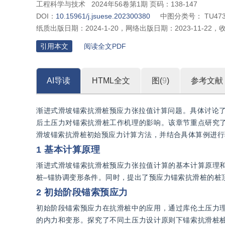
工程科学与技术
2024年56卷第1期 页码：138-147
DOI：
10.15961/j.jsuese.202300380
中图分类号：
TU473
纸质出版日期：
2024-1-20
，
网络出版日期：
2023-11-22
，
引用本文
阅读全文PDF
AI导读
HTML全文
图(
9
)
参考文献
渐进式滑坡锚索抗滑桩预应力张拉值计算问题。具体讨论了
后土压力对锚索抗滑桩工作机理的影响。该章节重点研究
滑坡锚索抗滑桩初始预应力计算方法，并结合具体算例进行
1 基本计算原理
渐进式滑坡锚索抗滑桩预应力张拉值计算的基本计算原理
桩–锚协调变形条件。同时，提出了预应力锚索抗滑桩的桩
2 初始阶段锚索预应力
初始阶段锚索预应力在抗滑桩中的应用，通过库伦土压力
的内力和变形。探究了不同土压力设计原则下锚索抗滑桩