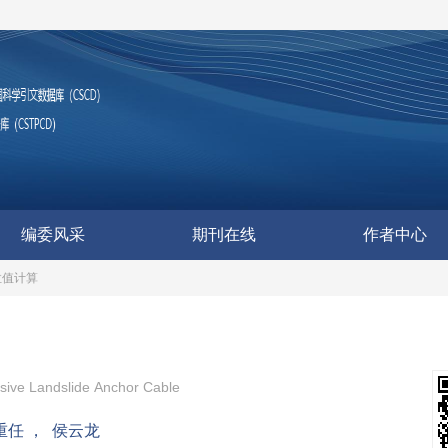
编委风采
期刊在线
作者中心
拉值计算
ssive Landslide Anchor Cable
重任
，
侯云龙