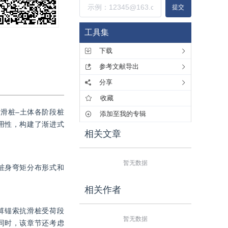
提交
工具集
下载
参考文献导出
分享
收藏
滑桩–土体各阶段桩
添加至我的专辑
用性，构建了渐进式
相关文章
暂无数据
桩身弯矩分布形式和
相关作者
算锚索抗滑桩受荷段
暂无数据
同时，该章节还考虑