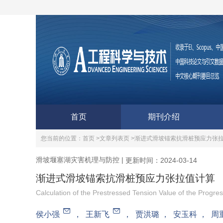
首页
期刊介绍
您当前的位置：
首页 >
文章列表页 >
渐进式滑坡锚索抗滑桩预应力张
滑坡堰塞湖灾害机理与防控
|
更新时间：2024-03-14
渐进式滑坡锚索抗滑桩预应力张拉值计算
Calculation of the Prestressed Tension Value of the Progre
侯小强
，
王新飞
，
贾洪璐
，
安玉科
，
周