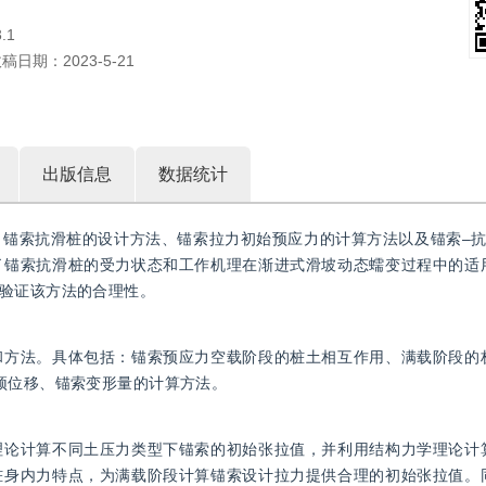
.1
收稿日期：
2023-5-21
出版信息
数据统计
锚索抗滑桩的设计方法、锚索拉力初始预应力的计算方法以及锚索–抗
了锚索抗滑桩的受力状态和工作机理在渐进式滑坡动态蠕变过程中的适
验证该方法的合理性。
和方法。具体包括：锚索预应力空载阶段的桩土相互作用、满载阶段的
顶位移、锚索变形量的计算方法。
理论计算不同土压力类型下锚索的初始张拉值，并利用结构力学理论计
桩身内力特点，为满载阶段计算锚索设计拉力提供合理的初始张拉值。