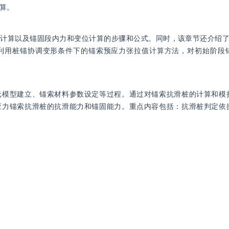
算。
计算以及锚固段内力和变位计算的步骤和公式。同时，该章节还介绍了基
并利用桩锚协调变形条件下的锚索预应力张拉值计算方法，对初始阶段
元模型建立、锚索材料参数设定等过程。通过对锚索抗滑桩的计算和模
应力锚索抗滑桩的抗滑能力和锚固能力。重点内容包括：抗滑桩判定依
变位的计算和对比、锚索初始预应力的校核以及不同设计拉力下抗滑桩
括：
，对比分析了两个阶段的桩身位移和内力分布，以直观反映锚索抗滑桩
压力状态对锚索初始张拉力不可忽略的影响作用，以实现锚索预应力张
算例对比分析和有限元数值模拟验证，验证了弯矩平衡设计方法的合理
，对于多层复合地基条件下的计算准确和适用性有待进一步讨论。