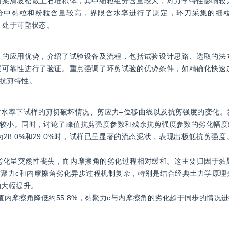
州某滑坡松散土石堆积体，其中细粒组分含量较大，对力学特性影响较
分中黏粒和粉粒含量较高，界限含水率进行了测定，环刀采集的细
0，处于可塑状态。
性的应用优势，介绍了试验设备及流程，包括试验设计思路、选取的法
案可靠性进行了验证。重点强调了环剪试验的优势条件，如精确化快速
抗剪特性。
同含水率下试样的剪切破坏情况、剪应力–位移曲线以及抗剪强度的变化
较小。同时，讨论了峰值抗剪强度参数和残余抗剪强度参数的劣化幅度约
28.0%和29.0%时，试样已呈显著的流态泥状，表现出极低抗剪强
的劣化呈突然性丧失，而内摩擦角的劣化过程相对缓和。这主要归因于黏
聚力c和内摩擦角劣化异步过程机制复杂，特别是结合经典土力学原理
的大幅提升。
峰值内摩擦角降低约55.8%，黏聚力c与内摩擦角的劣化趋于同步的情况