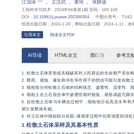
江洎洧
，
王汉武
，
黄玲
，
张静波
工程科学与技术
2024年56卷第1期 页码：160-168
DOI：
10.15961/j.jsuese.202300354
中图分类号：
TU42
纸质出版日期：
2024-1-20
，
网络出版日期：
2024-1-11
，
收
引用本文
阅读全文PDF
AI导读
HTML全文
图(
13
)
参考文
1. 松散土石体变形或失稳破坏对人民群众的生命财产安全
2. 降雨、侵蚀、液化和冲击等作用下的扰动可能引发松散
3. 细粒组分对松散土石体的结构状态、渗透性、流变性、
4. 细粒土在土石混合体中渗透性相对较低，易形成超孔隙
5. 在松散土石体与水耦合过程中，细粒组分在高含水率
易引发整体失稳。
6. 对土石体中细粒组分在固–液相变过程中抗剪强度的演
1 松散土石体采样及其基本性质