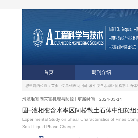
首页
期刊介绍
您当前的位置：
首页 >
文章列表页 >
固–液相变含水率区间松散土石体
滑坡堰塞湖灾害机理与防控
|
更新时间：2024-03-14
固–液相变含水率区间松散土石体中细粒组
Experimental Study on Shear Characteristics of Fines Com
Solid-Liquid Phase Change