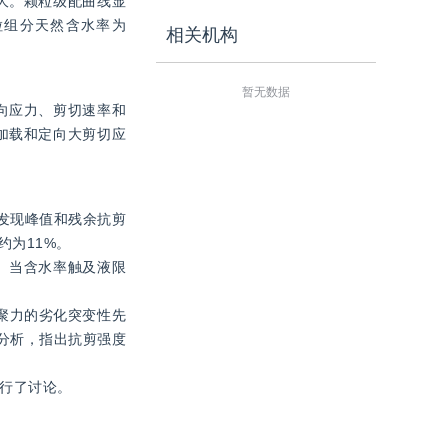
大。颗粒级配曲线显
粒组分天然含水率为
相关机构
暂无数据
向应力、剪切速率和
加载和定向大剪切应
。发现峰值和残余抗剪
为11%。
度。当含水率触及液限
聚力的劣化突变性先
分析，指出抗剪强度
进行了讨论。