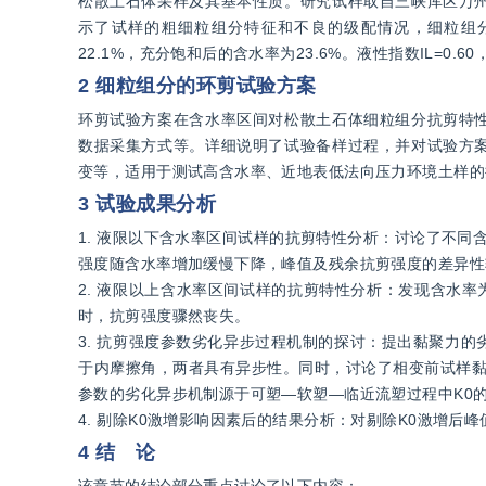
松散土石体采样及其基本性质。研究试样取自三峡库区万
示了试样的粗细粒组分特征和不良的级配情况，细粒组
22.1%，充分饱和后的含水率为23.6%。液性指数IL=0.6
2 细粒组分的环剪试验方案
环剪试验方案在含水率区间对松散土石体细粒组分抗剪特
数据采集方式等。详细说明了试验备样过程，并对试验方
变等，适用于测试高含水率、近地表低法向压力环境土样的
3 试验成果分析
1. 液限以下含水率区间试样的抗剪特性分析：讨论了不
强度随含水率增加缓慢下降，峰值及残余抗剪强度的差异性
2. 液限以上含水率区间试样的抗剪特性分析：发现含水率为
时，抗剪强度骤然丧失。
3. 抗剪强度参数劣化异步过程机制的探讨：提出黏聚力
于内摩擦角，两者具有异步性。同时，讨论了相变前试样黏
参数的劣化异步机制源于可塑—软塑—临近流塑过程中K0
4. 剔除K0激增影响因素后的结果分析：对剔除K0激增后
4 结 论