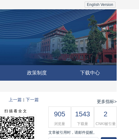
English Version
政策制度
下载中心
上一篇
下一篇
|
更多指标>
扫 描 看 全 文
905
1543
2
浏览量
下载量
CNKI被引量
文章被引用时，请邮件提醒。