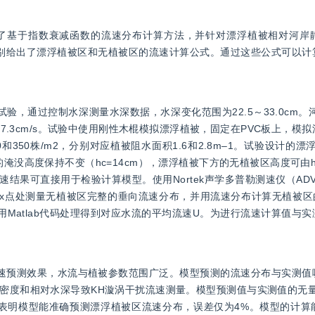
了基于指数衰减函数的流速分布计算方法，并针对漂浮植被相对河岸
别给出了漂浮植被区和无植被区的流速计算公式。通过这些公式可以计
槽试验，通过控制水深测量水深数据，水深变化范围为22.5～33.0cm
7.3cm/s。试验中使用刚性木棍模拟漂浮植被，固定在PVC板上，模拟
350株/m2，分别对应植被阻水面积1.6和2.8m–1。试验设计的漂
没高度保持不变（hc=14cm），漂浮植被下方的无植被区高度可由hg
的流速结果可直接用于检验计算模型。使用Nortek声学多普勒测速仪（A
个x点处测量无植被区完整的垂向流速分布，并用流速分布计算无植被区的
使用Matlab代码处理得到对应水流的平均流速U。为进行流速计算值与
速预测效果，水流与植被参数范围广泛。模型预测的流速分布与实测值
密度和相对水深导致KH漩涡干扰流速测量。模型预测值与实测值的无量
表明模型能准确预测漂浮植被区流速分布，误差仅为4%。模型的计算