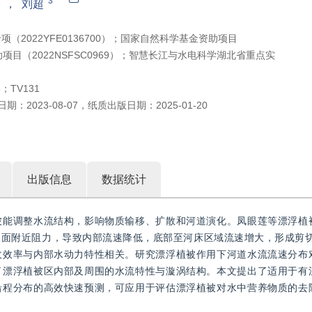
1
3
，
刘超
2022YFE0136700）；国家自然科学基金资助项目
资助项目（2022NSFSC0969）；智慧长江与水电科学湖北省重点实
3；TV131
日期：
2023-08-07
，
纸质出版日期：
2025-01-20
出版信息
数据统计
被能调整水流结构，影响物质输移、扩散和河道演化。凤眼莲等漂浮植
面附近阻力，导致内部流速降低，底部至河床区域流速增大，形成剪切
收效率与内部水动力特性相关。研究漂浮植被作用下河道水流流速分布
了漂浮植被区内部及周围的水流特性与漩涡结构。本文提出了适用于有
沿程分布的高效快速预测，可应用于评估漂浮植被对水中营养物质的去