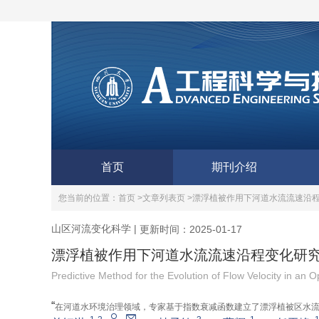
首页
期刊介绍
您当前的位置：
首页 >
文章列表页 >
漂浮植被作用下河道水流流速沿
山区河流变化科学
|
更新时间：2025-01-17
漂浮植被作用下河道水流流速沿程变化研
Predictive Method for the Evolution of Flow Velocity in an 
“
在河道水环境治理领域，专家基于指数衰减函数建立了漂浮植被区水