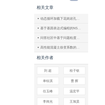
相关文章
动态循环加载下花岗岩孔渗参数演化规律
基于基因表达式编程的NSM FRP–混凝土粘结强度预测模型
问答社区中基于问题粒度的用户专业性预测方法
高性能混凝土徐变系数的公式设计
相关作者
刘 超
桂子钦
单钰淇
曹 辉
任玉峰
温宏平
李炜光
王旭昊