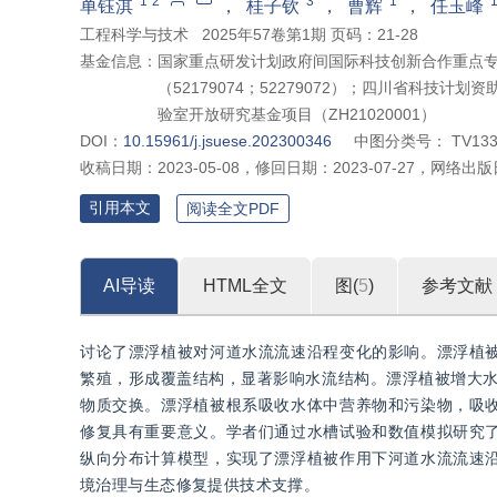
1
2
3
1
单钰淇
，
桂子钦
，
曹辉
，
任玉峰
工程科学与技术
2025年57卷第1期 页码：21-28
基金信息：
国家重点研发计划政府间国际科技创新合作重点专项（
（52179074；52279072）；四川省科技计划
验室开放研究基金项目（ZH21020001）
DOI：
10.15961/j.jsuese.202300346
中图分类号：
TV13
收稿日期：
2023-05-08
，
修回日期：
2023-07-27
，
网络出版
引用本文
阅读全文PDF
AI导读
HTML全文
图(
5
)
参考文献
讨论了漂浮植被对河道水流流速沿程变化的影响。漂浮植
繁殖，形成覆盖结构，显著影响水流结构。漂浮植被增大水
物质交换。漂浮植被根系吸收水体中营养物和污染物，吸
修复具有重要意义。学者们通过水槽试验和数值模拟研究
纵向分布计算模型，实现了漂浮植被作用下河道水流流速
境治理与生态修复提供技术支撑。