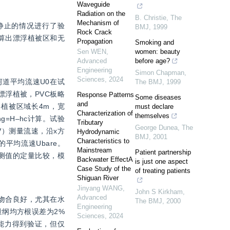
Waveguide
Radiation on the
B. Christie
,
The
Mechanism of
静止的情况进行了验
BMJ
,
1999
Rock Crack
算出漂浮植被区和无
Propagation
Smoking and
Sen WEN
,
women: beauty
Advanced
before age?
Engineering
Simon Chapman
,
Sciences
,
2024
。河道平均流速U0在试
The BMJ
,
1999
漂浮植被，PVC板略
Response Patterns
Some diseases
and
浮植被区域长4m，宽
must declare
Characterization of
themselves
=H–hc计算。试验
Tributary
George Dunea
,
The
DV）测量流速，沿x方
Hydrodynamic
BMJ
,
2001
Characteristics to
平均流速Ubare。
Mainstream
Patient partnership
实测值的定量比较，模
Backwater EffectA
is just one aspect
Case Study of the
of treating patients
Shiguan River
Jinyang WANG
,
John S Kirkham
,
Advanced
吻合良好，尤其在水
The BMJ
,
2000
Engineering
纲均方根误差为2%
Sciences
,
2024
能力得到验证，但仅