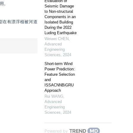
Evaluation of
适用。
Seismic Damage
to Non-structural
Components in an
型在有漂浮植被河道
Isolated Building
During the 2022
Luding Earthquake
Weiwei CHEN
,
Advanced
Engineering
Sciences
,
2024
Short-term Wind
Power Prediction:
Feature Selection
and
ISSACNNBiGRU
Approach
Rui WANG
,
Advanced
Engineering
Sciences
,
2024
Powered by