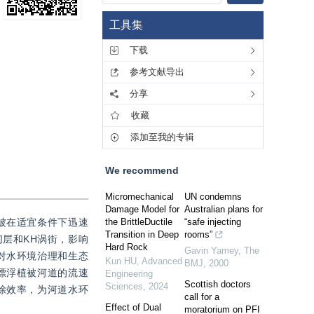
工具集
下载
参考文献导出
分享
收藏
添加至我的专辑
We recommend
Micromechanical
UN condemns
Damage Model for
Australian plans for
被在适宜条件下迅速
the BrittleDuctile
“safe injecting
Transition in Deep
rooms”
层和KH涡街，影响
Hard Rock
Gavin Yamey
,
The
对水环境治理和生态
Kun HU
,
Advanced
BMJ
,
2000
漂浮植被河道的流速
Engineering
Scottish doctors
Sciences
,
2024
除效率，为河道水环
call for a
Effect of Dual
moratorium on PFI