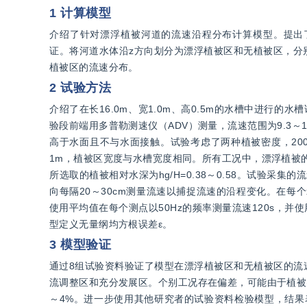
1 计算模型
介绍了针对漂浮植被河道的流速沿程分布计算模型。提出
证。将河道水体沿z方向划分为漂浮植被区和无植被区，分
植被区的流速分布。
2 试验方法
介绍了在长16.0m、宽1.0m、高0.5m的水槽中进行的水
验段前端用多普勒测速仪（ADV）测量，流速范围为9.3～1
高于水面且不与水面接触。试验考虑了两种植被密度，200和
1m，植被区宽度与水槽宽度相同。所有工况中，漂浮植被的淹
所选取的植被相对水深为hg/H=0.38～0.58。试验采集
向每隔20～30cm测量流速以捕捉流速的沿程变化。在每
使用平均值在每个测点以50Hz的频率测量流速120s，并
型定义无量纲均方根误差ε。
3 模型验证
通过8组试验资料验证了模型在漂浮植被区和无植被区的流
流调整区和充分发展区。个别工况存在偏差，可能由于植被
～4%。进一步使用其他研究者的试验资料检验模型，结果