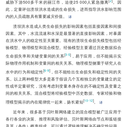
[
2
]
威胁下游500多千米的丽江市，迫使25 000人紧急撤离
。因
此，定量评估溃坝洪水造成的生命损失，进而指导洪水影响范围
内的人员疏散具有重要减灾价值。
译
溃坝洪水造成人类生命损失的影响因素包括直接因素和间接
因素。其中，水流流速和水深是最显著的直接影响因素，对暴露
在洪水中人的稳定性至关重要。现有的溃坝生命损失模型包括经
验模型、物理模型和混合模型。经验模型主要通过历史数据拟合
[
]
3-5
生命损失率和关键变量间的关系
，易于应用，但不能揭示实
际物理作用机制和变量间的相关关系。物理模型侧重于研究人在
[
]
6-9
水中的行为和稳定性
，但不能给出生命损失和稳定性间的关
系。以上两种模型大多是基于假设几个互相独立的变量建立的定
性或半定量研究，没有考虑到变量本身存在的不确定性及变量之
间的相关关系。混合模型将经验模型中历史数据、专家经验和物
[
]
10-12
理模型揭示的内在规律统一起来，扬长避短
。
译
近年来，很多基于贝叶斯网络建立的混合模型被广泛应用于
各行各业的决策、推理和风险评估。贝叶斯网络由节点和弧链接
及其（条件）概率组成，可以通过逻辑推理解决不确定性问题。