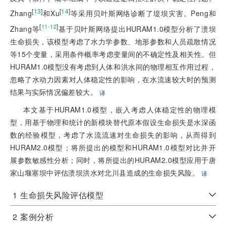
[
13
]
[
14
]
Zhang
和Xu
等采用贝叶斯网络诊断了堤坝灾害。Peng和
[
]
11-12
Zhang等
基于贝叶斯网络提出HURAM1.0模型分析了溃坝
生命损失，该模型考虑了水力学参数、地形参数和人员疏散情况
等15个变量，采用条件概率考虑变量间的不确定性及相关性。但
HURAM1.0模型没有考虑到人体和洪水间的物理相互作用过程，
忽略了水动力因素对人体稳定性的影响，在水流速较大时的预测
结果与实际情况偏差较大。
译
本文基于HURAM1.0模型，嵌入考虑人体稳定性的物理模
型，用基于物理和统计的新模块替代原本假设生命损失是水深函
数的经验模型，考虑了水流流速对生命损失的影响，从而得到
HURAM2.0模型；将所提出的模型和HURAM1.0模型对比并开
展参数敏感性分析；同时，将所提出的HURAM2.0模型应用于唐
家山堰塞坝中评估溃坝洪水对北川县造成的生命损失风险。
译
1
生命损失风险评估模型
2
案例分析