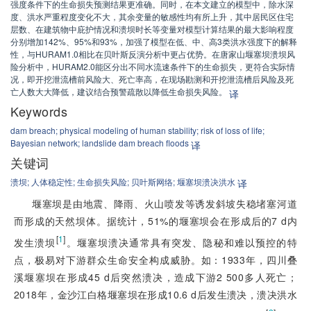
强度条件下的生命损失预测结果更准确。同时，在本文建立的模型中，除水深
度、洪水严重程度变化不大，其余变量的敏感性均有所上升，其中居民区住宅
层数、在建筑物中庇护情况和溃坝时长等变量对模型计算结果的最大影响程度
分别增加142%、95%和93%，加强了模型在低、中、高3类洪水强度下的解释
性，与HURAM1.0相比在贝叶斯反演分析中更占优势。在唐家山堰塞坝溃坝风
险分析中，HURAM2.0能区分出不同水流速条件下的生命损失，更符合实际情
况，即开挖泄流槽前风险大、死亡率高，在现场勘测和开挖泄流槽后风险及死
亡人数大大降低，建议结合预警疏散以降低生命损失风险。
译
Keywords
dam breach;
physical modeling of human stability;
risk of loss of life;
Bayesian network;
landslide dam breach floods
译
关键词
溃坝;
人体稳定性;
生命损失风险;
贝叶斯网络;
堰塞坝溃决洪水
译
堰塞坝是由地震、降雨、火山喷发等诱发斜坡失稳堵塞河道
而形成的天然坝体。据统计，51%的堰塞坝会在形成后的7 d内
[
1
]
发生溃坝
。堰塞坝溃决通常具有突发、隐秘和难以预控的特
点，极易对下游群众生命安全构成威胁。如：1933年，四川叠
溪堰塞坝在形成45 d后突然溃决，造成下游2 500多人死亡；
2018年，金沙江白格堰塞坝在形成10.6 d后发生溃决，溃决洪水