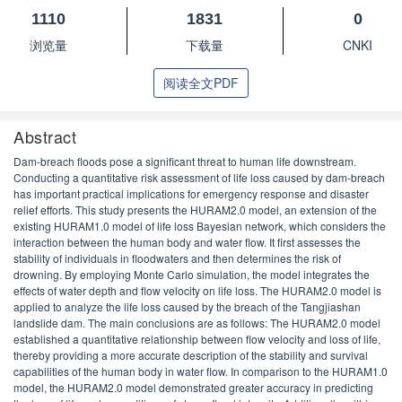
1110
1831
0
浏览量
下载量
CNKI
阅读全文PDF
Abstract
Dam-breach floods pose a significant threat to human life downstream.
Conducting a quantitative risk assessment of life loss caused by dam-breach
has important practical implications for emergency response and disaster
relief efforts. This study presents the HURAM2.0 model, an extension of the
existing HURAM1.0 model of life loss Bayesian network, which considers the
interaction between the human body and water flow. It first assesses the
stability of individuals in floodwaters and then determines the risk of
drowning. By employing Monte Carlo simulation, the model integrates the
effects of water depth and flow velocity on life loss. The HURAM2.0 model is
applied to analyze the life loss caused by the breach of the Tangjiashan
landslide dam. The main conclusions are as follows: The HURAM2.0 model
established a quantitative relationship between flow velocity and loss of life,
thereby providing a more accurate description of the stability and survival
capabilities of the human body in water flow. In comparison to the HURAM1.0
model, the HURAM2.0 model demonstrated greater accuracy in predicting