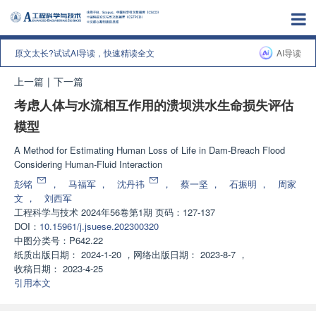
原文太长?试试AI导读，快速精读全文
AI导读
上一篇
|
下一篇
考虑人体与水流相互作用的溃坝洪水生命损失评估
模型
A Method for Estimating Human Loss of Life in Dam-Breach Flood
Considering Human-Fluid Interaction
彭铭
，
马福军
，
沈丹祎
，
蔡一坚
，
石振明
，
周家
文
，
刘西军
工程科学与技术
2024年56卷第1期 页码：127-137
DOI：
10.15961/j.jsuese.202300320
中图分类号：
P642.22
纸质出版日期：
2024-1-20
，
网络出版日期：
2023-8-7
，
收稿日期：
2023-4-25
引用本文