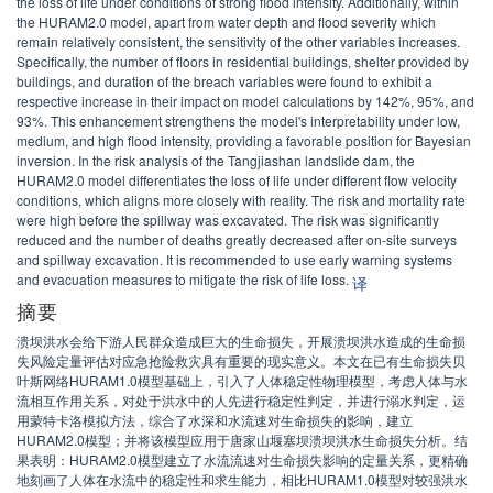
the loss of life under conditions of strong flood intensity. Additionally, within
the HURAM2.0 model, apart from water depth and flood severity which
remain relatively consistent, the sensitivity of the other variables increases.
Specifically, the number of floors in residential buildings, shelter provided by
buildings, and duration of the breach variables were found to exhibit a
respective increase in their impact on model calculations by 142%, 95%, and
93%. This enhancement strengthens the model's interpretability under low,
medium, and high flood intensity, providing a favorable position for Bayesian
inversion. In the risk analysis of the Tangjiashan landslide dam, the
HURAM2.0 model differentiates the loss of life under different flow velocity
conditions, which aligns more closely with reality. The risk and mortality rate
were high before the spillway was excavated. The risk was significantly
reduced and the number of deaths greatly decreased after on-site surveys
and spillway excavation. It is recommended to use early warning systems
and evacuation measures to mitigate the risk of life loss.
译
摘要
溃坝洪水会给下游人民群众造成巨大的生命损失，开展溃坝洪水造成的生命损
失风险定量评估对应急抢险救灾具有重要的现实意义。本文在已有生命损失贝
叶斯网络HURAM1.0模型基础上，引入了人体稳定性物理模型，考虑人体与水
流相互作用关系，对处于洪水中的人先进行稳定性判定，并进行溺水判定，运
用蒙特卡洛模拟方法，综合了水深和水流速对生命损失的影响，建立
HURAM2.0模型；并将该模型应用于唐家山堰塞坝溃坝洪水生命损失分析。结
果表明：HURAM2.0模型建立了水流流速对生命损失影响的定量关系，更精确
地刻画了人体在水流中的稳定性和求生能力，相比HURAM1.0模型对较强洪水