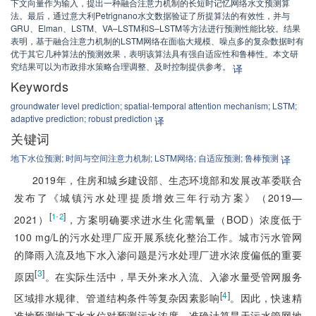
下文向量作为输入，提出一种融合注意力机制的长短时记忆网络水文预测算
法。最后，通过意大利Petrignano水文数据验证了所提算法的有效性，并与
GRU、Elman、LSTM、VA–LSTM和S–LSTM等方法进行预测性能比较。结果
表明，基于融合注意力机制的LSTM网络在面临大规模、噪点多的复杂数据时有
优于其它几种算法的预测效果，表明该算法具有强自适应性和鲁棒性。本文研
究结果可以为市政排水策略合理调整、及时控制提供参考。
译
Keywords
groundwater level prediction;
spatial-temporal attention mechanism;
LSTM;
adaptive prediction;
robust prediction
译
关键词
地下水位预测;
时间与空间注意力机制;
LSTM网络;
自适应预测;
鲁棒预测
译
2019年，住房和城乡建设部、生态环境部和发展改革委联合
发布了《城镇污水处理提质增效三年行动方案》（2019—
[
]
1-2
2021）
，方案明确要求进水生化需氧量（BOD）浓度低于
100 mg/L的污水处理厂应开展系统化整治工作。城市污水管网
的降雨入流及地下水入渗问题是污水处理厂进水浓度偏低的重要
[
3
]
原因
。在实际生活中，旱天外来水入流、入渗水量受管网服务
[
4
]
区域排水规律、管道结构条件等复杂因素影响
。因此，快速精
准地预测地下水水位对预测污水浓度、准确计算旱天污水管网地