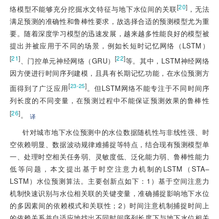
[
20
]
络模型不能够充分挖掘水文特征与地下水位间的关联
，无法
满足预测的准确性和鲁棒性要求，故选择合适的预测模型尤为重
要。随着深度学习模型的迅速发展，越来越多性能良好的模型被
提出并被应用于不同的场景，例如长短时记忆网络（LSTM）
[
21
]
[
22
]
、门控单元神经网络（GRU）
等。其中，LSTM神经网络
因方便进行时间序列建模，且具有长期记忆功能，在水位预测方
[
]
23-25
面得到了广泛应用
。但LSTM网络不能专注于不同时间序
列长度的不同变量，在预测过程中不能保证预测效果的鲁棒性
[
26
]
。
译
针对城市地下水位预测中的水位数据随机性与非线性强、时
空依赖明显、数据波动规律难捕捉等特点，结合现有预测模型单
一、处理时空相关任务弱、灵敏度低、泛化能力弱、鲁棒性能力
低等问题，本文提出基于时空注意力机制的LSTM（STA–
LSTM）水位预测算法。主要创新点如下：1）基于空间注意力
机制快速识别与水位相关联的关键变量，准确捕捉影响地下水位
的多因素间的依赖模式和关联性；2）时间注意机制捕捉时间上
的依赖关系并自适应地找出不同时间序列长度下与地下水位相关