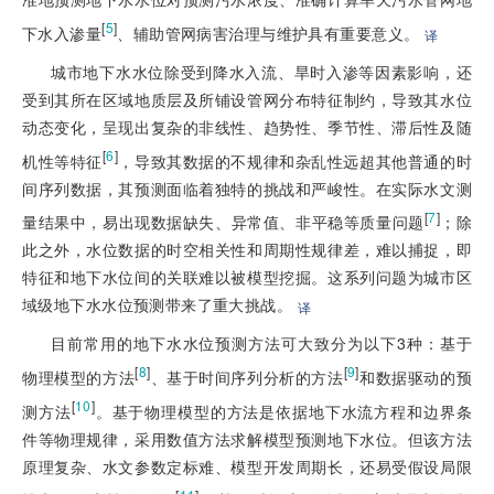
[
5
]
下水入渗量
、辅助管网病害治理与维护具有重要意义。
译
城市地下水水位除受到降水入流、旱时入渗等因素影响，还
受到其所在区域地质层及所铺设管网分布特征制约，导致其水位
动态变化，呈现出复杂的非线性、趋势性、季节性、滞后性及随
[
6
]
机性等特征
，导致其数据的不规律和杂乱性远超其他普通的时
间序列数据，其预测面临着独特的挑战和严峻性。在实际水文测
[
7
]
量结果中，易出现数据缺失、异常值、非平稳等质量问题
；除
此之外，水位数据的时空相关性和周期性规律差，难以捕捉，即
特征和地下水位间的关联难以被模型挖掘。这系列问题为城市区
域级地下水水位预测带来了重大挑战。
译
目前常用的地下水水位预测方法可大致分为以下3种：基于
[
8
]
[
9
]
物理模型的方法
、基于时间序列分析的方法
和数据驱动的预
[
10
]
测方法
。基于物理模型的方法是依据地下水流方程和边界条
件等物理规律，采用数值方法求解模型预测地下水位。但该方法
原理复杂、水文参数定标难、模型开发周期长，还易受假设局限