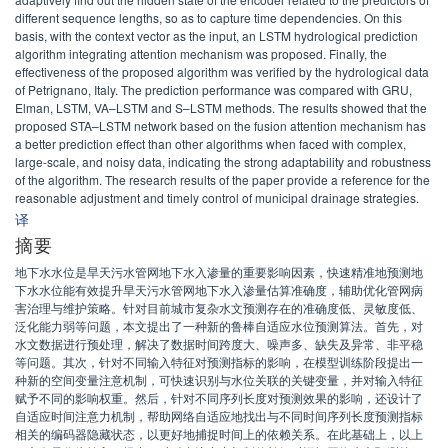
different sequence lengths, so as to capture time dependencies. On this
basis, with the context vector as the input, an LSTM hydrological prediction
algorithm integrating attention mechanism was proposed. Finally, the
effectiveness of the proposed algorithm was verified by the hydrological data
of Petrignano, Italy. The prediction performance was compared with GRU,
Elman, LSTM, VA–LSTM and S–LSTM methods. The results showed that the
proposed STA–LSTM network based on the fusion attention mechanism has
a better prediction effect than other algorithms when faced with complex,
large-scale, and noisy data, indicating the strong adaptability and robustness
of the algorithm. The research results of the paper provide a reference for the
reasonable adjustment and timely control of municipal drainage strategies.
译
摘要
地下水水位是旱天污水管网地下水入渗量的重要影响因素，快速精准地预测地
下水水位能有效提升旱天污水管网地下水入渗量估算准确度，辅助优化管网病
害治理与维护策略。针对目前城市复杂水文预测存在的准确度低、灵敏度低、
泛化能力弱等问题，本文提出了一种新的鲁棒自适应水位预测算法。首先，对
水文数据进行预处理，解决了数据时间跨度大、噪声多、缺失及异常、非平稳
等问题。其次，针对不同输入特征对预测指标的影响，在模型训练阶段提出一
种新的空间变量注意机制，可快速识别与水位关联的关键变量，并对输入特征
赋予不同的影响权重。然后，针对不同序列长度对预测效果的影响，还设计了
自适应时间注意力机制，帮助网络自适应地找出与不同时间序列长度预测指标
相关的编码器隐藏状态，以更好地捕捉时间上的依赖关系。在此基础上，以上