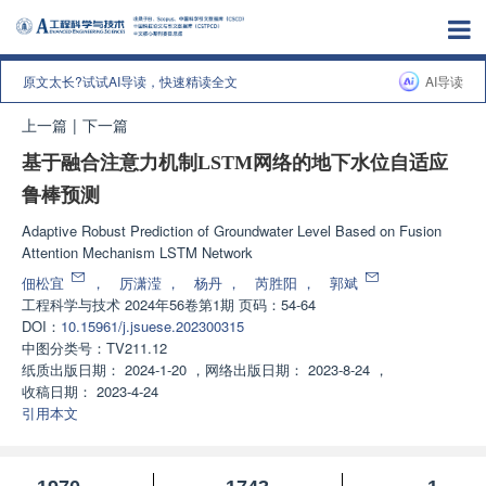
原文太长?试试AI导读，快速精读全文
AI导读
上一篇
|
下一篇
基于融合注意力机制LSTM网络的地下水位自适应
鲁棒预测
Adaptive Robust Prediction of Groundwater Level Based on Fusion
Attention Mechanism LSTM Network
佃松宜
，
厉潇滢
，
杨丹
，
芮胜阳
，
郭斌
工程科学与技术
2024年56卷第1期 页码：54-64
DOI：
10.15961/j.jsuese.202300315
中图分类号：
TV211.12
纸质出版日期：
2024-1-20
，
网络出版日期：
2023-8-24
，
收稿日期：
2023-4-24
引用本文