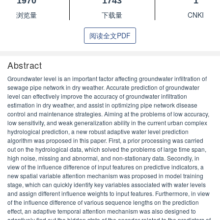
1970
1743
1
浏览量
下载量
CNKI
阅读全文PDF
Abstract
Groundwater level is an important factor affecting groundwater infiltration of
sewage pipe network in dry weather. Accurate prediction of groundwater
level can effectively improve the accuracy of groundwater infiltration
estimation in dry weather, and assist in optimizing pipe network disease
control and maintenance strategies. Aiming at the problems of low accuracy,
low sensitivity, and weak generalization ability in the current urban complex
hydrological prediction, a new robust adaptive water level prediction
algorithm was proposed in this paper. First, a prior processing was carried
out on the hydrological data, which solved the problems of large time span,
high noise, missing and abnormal, and non-stationary data. Secondly, in
view of the influence difference of input features on predictive indicators, a
new spatial variable attention mechanism was proposed in model training
stage, which can quickly identify key variables associated with water levels
and assign different influence weights to input features. Furthermore, in view
of the influence difference of various sequence lengths on the prediction
effect, an adaptive temporal attention mechanism was also designed to
adaptively find out the hidden state of the encoder related to the predictors of