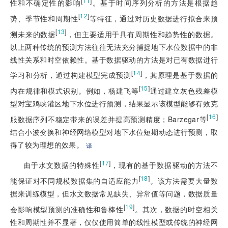
[
11
]
性和不确定性的影响
。基于时间序列分析的方法是根据趋
[
12
]
势、季节性和周期性
等特征，通过对历史数据进行拟合来预
[
13
]
测未来的数据
，但主要适用于具有周期性和趋势性的数据。
以上两种传统的预测方法往往无法充分捕捉地下水位数据中的非
线性关系和时空依赖性。基于数据驱动的方法是对已有数据进行
[
14
]
学习和分析，通过构建模型完成预测
，其原理是基于数据的
[
15
]
内在规律和模式识别。例如，杨建飞等
通过建立灰色残差模
型对宝鸡峡灌区地下水位进行预测，结果显示该模型能够有效克
[
16
]
服数据序列不稳定带来的误差并提高预测精度；Barzegar等
结合小波变换和神经网络模型对地下水位短期动态进行预测，取
得了较为理想的效果。
译
[
17
]
由于水文数据的特殊性
，现有的基于数据驱动的方法不
[
18
]
能保证对不同规模数据集的自适应能力
。该方法需要大量数
据来训练模型，但水文数据常见缺失、异常值等问题，数据质量
[
19
]
会影响模型预测的准确性和鲁棒性
。其次，数据的时空相关
性和周期性并不显著，仅仅使用简单的线性模型或传统的神经网