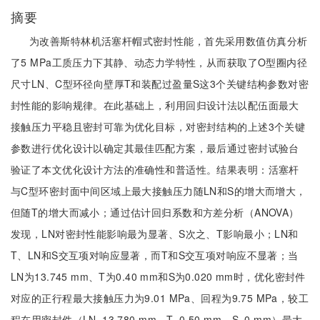
摘要
为改善斯特林机活塞杆帽式密封性能，首先采用数值仿真分析
了5 MPa工质压力下其静、动态力学特性，从而获取了O型圈内径
尺寸LN、C型环径向壁厚T和装配过盈量S这3个关键结构参数对密
封性能的影响规律。在此基础上，利用回归设计法以配伍面最大
接触压力平稳且密封可靠为优化目标，对密封结构的上述3个关键
参数进行优化设计以确定其最佳匹配方案，最后通过密封试验台
验证了本文优化设计方法的准确性和普适性。结果表明：活塞杆
与C型环密封面中间区域上最大接触压力随LN和S的增大而增大，
但随T的增大而减小；通过估计回归系数和方差分析（ANOVA）
发现，LN对密封性能影响最为显著、S次之、T影响最小；LN和
T、LN和S交互项对响应显著，而T和S交互项对响应不显著；当
LN为13.745 mm、T为0.40 mm和S为0.020 mm时，优化密封件
对应的正行程最大接触压力为9.01 MPa、回程为9.75 MPa，较工
程在用密封件（LN=13.780 mm、T=0.50 mm、S=0 mm）最大