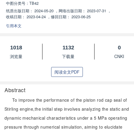
中图分类号：
TB42
纸质出版日期：
2024-05-20
，
网络出版日期：
2023-07-31
，
收稿日期：
2023-04-24
，
修回日期：
2023-06-25
引用本文
1018
1132
0
浏览量
下载量
CNKI
阅读全文PDF
Abstract
To improve the performance of the piston rod cap seal of
Stirling engine,the initial step involves analyzing the static and
dynamic mechanical characteristics under a 5 MPa operating
pressure through numerical simulation, aiming to elucidate