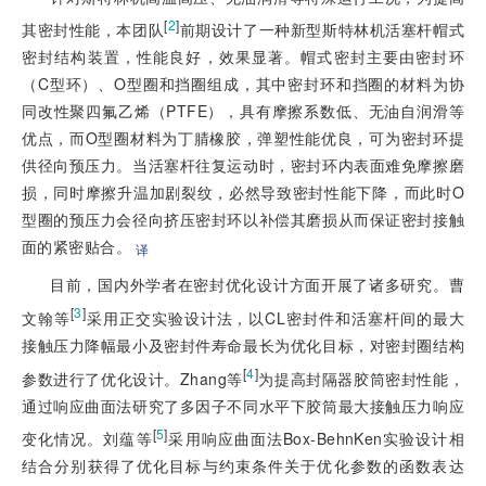
[
2
]
其密封性能，本团队
前期设计了一种新型斯特林机活塞杆帽式
密封结构装置，性能良好，效果显著。帽式密封主要由密封环
（C型环）、O型圈和挡圈组成，其中密封环和挡圈的材料为协
同改性聚四氟乙烯（PTFE），具有摩擦系数低、无油自润滑等
优点，而O型圈材料为丁腈橡胶，弹塑性能优良，可为密封环提
供径向预压力。当活塞杆往复运动时，密封环内表面难免摩擦磨
损，同时摩擦升温加剧裂纹，必然导致密封性能下降，而此时O
型圈的预压力会径向挤压密封环以补偿其磨损从而保证密封接触
面的紧密贴合。
译
目前，国内外学者在密封优化设计方面开展了诸多研究。曹
[
3
]
文翰等
采用正交实验设计法，以CL密封件和活塞杆间的最大
接触压力降幅最小及密封件寿命最长为优化目标，对密封圈结构
[
4
]
参数进行了优化设计。Zhang等
为提高封隔器胶筒密封性能，
通过响应曲面法研究了多因子不同水平下胶筒最大接触压力响应
[
5
]
变化情况。刘蕴等
采用响应曲面法Box-BehnKen实验设计相
结合分别获得了优化目标与约束条件关于优化参数的函数表达