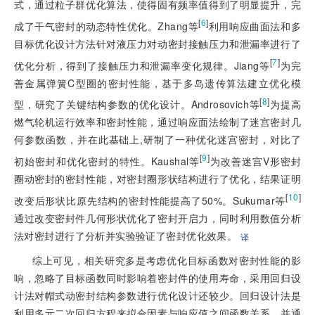
式，通过粒子群优化算法，使得固有频率值得到了明显提升，完
[
6
]
成了干气密封的动态特性优化。Zhang等
利用响应曲面法和多
目标优化设计方法针对液压力对动密封接触压力和泄漏率进行了
[
7
]
优化分析，得到了接触压力和泄漏率变化规律。Jiang等
为完
善金属弹簧C型圈的密封性能，基于多岛遗传算法建立优化模
[
8
]
型，研究了关键结构参数的优化设计。Androsovich等
为提高
燃气轮机运行效率和密封性能，通过响应面法绘制了迷宫密封几
何参数函数，并在此基础上,研制了一种优化迷宫密封，对比了
[
9
]
初始密封和优化密封的特性。Kaushal等
为改善迷宫V形密封
圈动密封的密封性能，对密封圈形状结构进行了优化，结果证明
[
10
]
改变后形状比原先结构的密封性能提高了50%。Sukumar等
通过改变密封件几何形状优化了密封开启力，同时利用数值分析
法对密封进行了分析并实验验证了密封优化效果。
译
综上可见，相关研究多是考虑优化目标函数对密封性能的影
响，忽略了目标函数同时影响着密封件的使用寿命，采用回归设
计法对帽式动密封结构参数进行优化设计还较少。回归设计法是
利用多元二次回归方程来拟合因素与响应值之间函数关系，并通