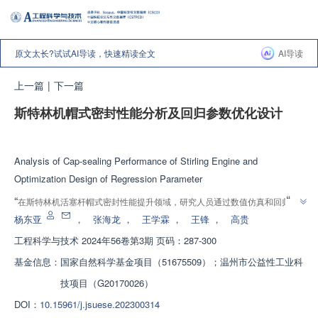
原文太长?试试AI导读，快速精读全文
AI导读
上一篇
|
下一篇
斯特林机帽式密封性能分析及回归参数优化设计
增强出版
Analysis of Cap-sealing Performance of Stirling Engine and
Optimization Design of Regression Parameter
”
“
在斯特林机活塞杆帽式密封性能提升领域，研究人员通过数值仿真和回归设
计法，优化了O型圈和C型环的关键参数，显著提高了密封性能和使用寿命。
杨东亚
，
张海龙
，
王学霖
，
王锋
，
高贵
”
实验验证了优化设计方法的准确性和普适性。
工程科学与技术
2024年56卷第3期 页码：287-300
基金信息：
国家自然科学基金项目（51675509）；温州市公益性工业科
技项目（G20170026）
DOI：
10.15961/j.jsuese.202300314