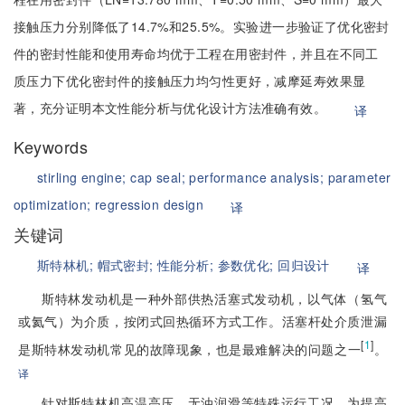
接触压力分别降低了14.7%和25.5%。实验进一步验证了优化密封
件的密封性能和使用寿命均优于工程在用密封件，并且在不同工
质压力下优化密封件的接触压力均匀性更好，减摩延寿效果显
著，充分证明本文性能分析与优化设计方法准确有效。
译
Keywords
stirling engine;
cap seal;
performance analysis;
parameter
optimization;
regression design
译
关键词
斯特林机;
帽式密封;
性能分析;
参数优化;
回归设计
译
斯特林发动机是一种外部供热活塞式发动机，以气体（氢气
或氦气）为介质，按闭式回热循环方式工作。活塞杆处介质泄漏
[
1
]
是斯特林发动机常见的故障现象，也是最难解决的问题之一
。
译
针对斯特林机高温高压、无油润滑等特殊运行工况，为提高