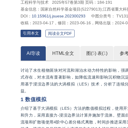
工程科学与技术
2025年57卷第3期 页码：184-191
基金信息：
国家自然科学基金项目(52279013);江西省重大科技研
DOI：
10.15961/j.jsuese.202300293
中图分类号：
TV13
收稿：
2023-04-17
，
修回：
2023-06-16
，
网络出版：
2024-0
引用本文
阅读全文PDF
AI导读
HTML全文
图(
5
)
表(
1
)
参
讨论了水生植物斑块对河流和湖泊水动力特性的影响，强
式存在，对水流有显著影响，如降低流速和影响沉积物沉
用基于浸没边界法的大涡模拟（LES）技术，分析了连续
益。
1 数值模拟
介绍了基于大涡模拟（LES）方法的数值模拟过程，使用开源代码
和升力，采用直接力-浸没边界法计算并施加于流体。壁面自
流项和扩散项使用4阶中心差分格式离散，时间步推进采用