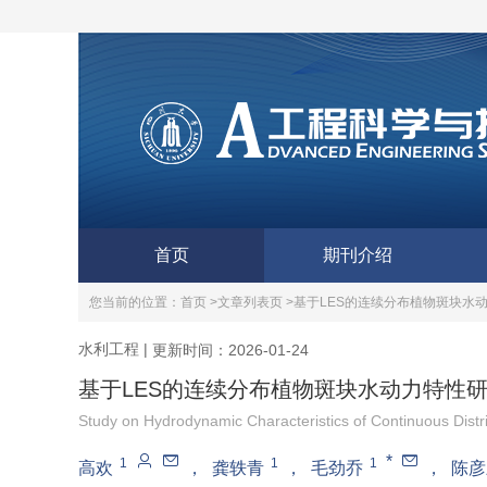
首页
期刊介绍
您当前的位置：
首页 >
文章列表页 >
基于LES的连续分布植物斑块水
水利工程
|
更新时间：2026-01-24
基于LES的连续分布植物斑块水动力特性
Study on Hydrodynamic Characteristics of Continuous Dist
*
1
1
1
高欢
，
龚轶青
，
毛劲乔
，
陈彦