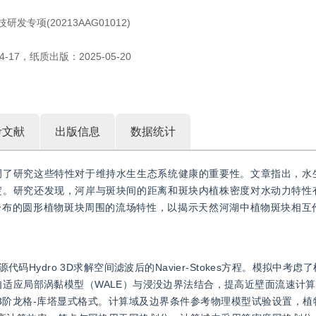
发专项(20213AAG01012)
1
4-17
，
纸质出版：
2025-05-20
考文献
出版信息
数据统计
调了研究这些特性对于维持水生生态系统健康的重要性。文章指出，水
淀。研究还发现，河岸与斑块间的距离和斑块内植株密度对水动力特性
分布的圆形植物斑块周围的流场特性，以揭示天然河湖中植物斑块相互
Hydro 3D求解空间滤波后的Navier-Stokes方程。模拟中考
适应局部涡黏模型（WALE）与浸没边界法结合，提高近壁面流速计算
3阶龙格-库塔显式格式。计算域及边界条件参考物理模型试验设置，植