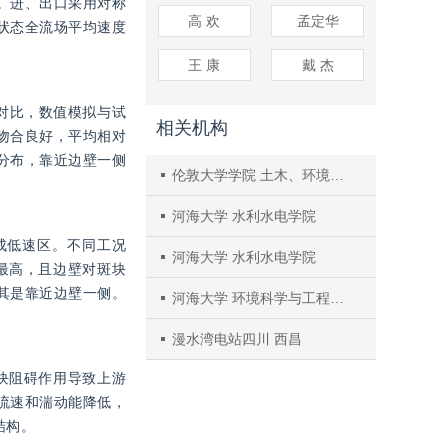
。进、出口采用对称
高 欢
孟定华
状态全流场平均速度
王 康
戴 杰
对比，数值模拟与试
相关机构
果吻合良好，平均相对
称分布，靠近边壁一侧
伦敦大学学院 土木、环境与测绘工程学院
河海大学 水利水电学院
成低速区。不同工况
河海大学 水利水电学院
最高，且边壁对斑块
其是靠近边壁一侧。
河海大学 环境科学与工程学院
漫水湾电站四川 西昌
斑块阻碍作用导致上游
流速和湍动能降低，
结构。