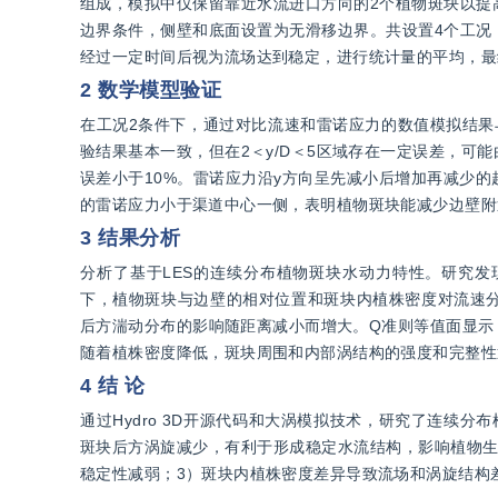
组成，模拟中仅保留靠近水流进口方向的2个植物斑块以提
边界条件，侧壁和底面设置为无滑移边界。共设置4个工况
经过一定时间后视为流场达到稳定，进行统计量的平均，最
2 数学模型验证
在工况2条件下，通过对比流速和雷诺应力的数值模拟结果
验结果基本一致，但在2＜y/D＜5区域存在一定误差，
误差小于10%。雷诺应力沿y方向呈先减小后增加再减少的趋
的雷诺应力小于渠道中心一侧，表明植物斑块能减少边壁附
3 结果分析
分析了基于LES的连续分布植物斑块水动力特性。研究
下，植物斑块与边壁的相对位置和斑块内植株密度对流速
后方湍动分布的影响随距离减小而增大。Q准则等值面显示
随着植株密度降低，斑块周围和内部涡结构的强度和完整性
4 结 论
通过Hydro 3D开源代码和大涡模拟技术，研究了连续
斑块后方涡旋减少，有利于形成稳定水流结构，影响植物生
稳定性减弱；3）斑块内植株密度差异导致流场和涡旋结构