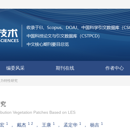
编委风采
期刊在线
作者中心
动力特性研究
研究
ribution Vegetation Patches Based on LES
1
1
2
1
1
1
宏
，
戴杰
，
王康
，
孟定华
，
杨吉