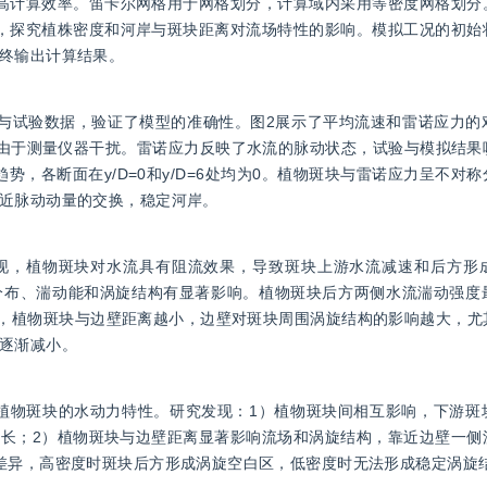
高计算效率。笛卡尔网格用于网格划分，计算域内采用等密度网格划分
，探究植株密度和河岸与斑块距离对流场特性的影响。模拟工况的初始
终输出计算结果。
与试验数据，验证了模型的准确性。图2展示了平均流速和雷诺应力的
可能由于测量仪器干扰。雷诺应力反映了水流的脉动状态，试验与模拟结
势，各断面在y/D=0和y/D=6处均为0。植物斑块与雷诺应力呈不对
近脉动动量的交换，稳定河岸。
发现，植物斑块对水流具有阻流效果，导致斑块上游水流减速和后方形
分布、湍动能和涡旋结构有显著影响。植物斑块后方两侧水流湍动强度
，植物斑块与边壁距离越小，边壁对斑块周围涡旋结构的影响越大，尤
逐渐减小。
分布植物斑块的水动力特性。研究发现：1）植物斑块间相互影响，下游
长；2）植物斑块与边壁距离显著影响流场和涡旋结构，靠近边壁一侧
差异，高密度时斑块后方形成涡旋空白区，低密度时无法形成稳定涡旋