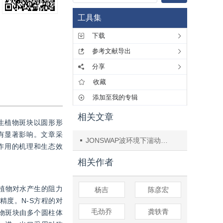
工具集
下载
参考文献导出
分享
收藏
添加至我的专辑
相关文章
生植物斑块以圆形形
有显著影响。文章采
JONSWAP波环境下湍动射流三维大涡模拟研究
作用的机理和生态效
相关作者
虑了植物对水产生的阻力
杨吉
陈彦宏
精度。N-S方程的对
毛劲乔
龚轶青
物斑块由多个圆柱体