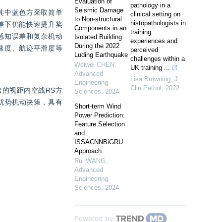
Evaluation of
pathology in a
Seismic Damage
其中蓝色方采取简单
clinical setting on
to Non-structural
histopathologists in
差下仍能快速提升奖
Components in an
training:
烈感知误差和复杂机动
Isolated Building
experiences and
During the 2022
速度、航迹平滑度等
perceived
Luding Earthquake
challenges within a
Weiwei CHEN
,
UK training ...
Advanced
Lisa Browning
,
J
Engineering
Clin Pathol
,
2022
的视距内空战RS方
Sciences
,
2024
出优势机动决策，具有
Short-term Wind
Power Prediction:
Feature Selection
and
ISSACNNBiGRU
Approach
Rui WANG
,
Advanced
Engineering
Sciences
,
2024
Powered by