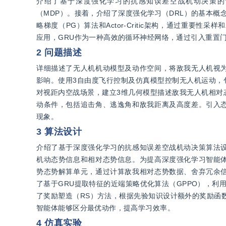
介绍了基于深度强化学习的抗感知误差空战机动决策的
（MDP）。接着，介绍了深度强化学习（DRL）的基本概念
略梯度（PG）算法和Actor-Critic架构，通过重要
应用，GRU作为一种高效的循环神经网络，通过引入重置
2 问题描述
详细描述了无人机机动模型及动作空间，将敌我无人机视
影响。使用3自由度飞行控制及仿真模型控制无人机运动，
对视距内空战场景，建立3维几何模型描述敌我无人机相对
动条件，包括追击角、逃逸角和敌我距离及高度差。引入
现象。
3 算法设计
介绍了基于深度强化学习的抗感知误差空战机动决策算法
机动态势信息和相对态势信息。为提高深度强化学习智能
势态势解算单元，通过计算敌我相对态势数据、舍弃冗余
了基于GRU提取特征的近端策略优化算法（GPPO），利用
了奖励塑造（RS）方法，根据先验知识设计额外的奖励函
智能体能够区分最优动作，提高学习效率。
4 仿真实验