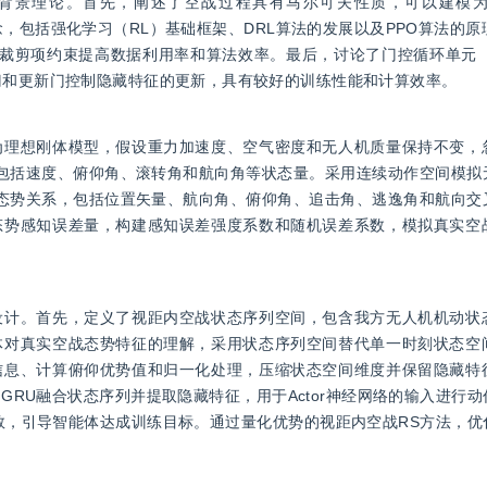
背景理论。首先，阐述了空战过程具有马尔可夫性质，可以建模
，包括强化学习（RL）基础框架、DRL算法的发展以及PPO算法的原
性采样和裁剪项约束提高数据利用率和算法效率。最后，讨论了门控循环单元（
门和更新门控制隐藏特征的更新，具有较好的训练性能和计算效率。
为理想刚体模型，假设重力加速度、空气密度和无人机质量保持不变，
包括速度、俯仰角、滚转角和航向角等状态量。采用连续动作空间模拟
态势关系，包括位置矢量、航向角、俯仰角、追击角、逃逸角和航向交
态势感知误差量，构建感知误差强度系数和随机误差系数，模拟真实空
设计。首先，定义了视距内空战状态序列空间，包含我方无人机机动状
体对真实空战态势特征的理解，采用状态序列空间替代单一时刻状态空
信息、计算俯仰优势值和归一化处理，压缩状态空间维度并保留隐藏特
GRU融合状态序列并提取隐藏特征，用于Actor神经网络的输入进行
数，引导智能体达成训练目标。通过量化优势的视距内空战RS方法，优