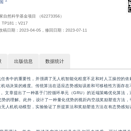
2
国
家自然科学基金项目 （62273356）
；TP181；V217
收稿日期：
2023-04-05
，
修回日期：
2023-07-11
献
出版信息
数据统计
战任务中的重要性，并强调了无人机智能化程度不足和对人工操控的依
主机动决策的难度。传统算法在适应态势感知误差和可移植性方面存在
力。文章提出了一种基于门控循环单元（GRU）的近端策略优化算法，
战态势的理解。此外，设计了一种量化优势的视距内空战奖励塑造方法，
的无人机机动模型，实验验证了所提算法和奖励塑造方法在有态势感知