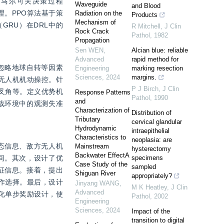
为马尔可夫决策过程
Waveguide
and Blood
理。PPO算法基于策
Radiation on the
Products
Mechanism of
GRU）在DRL中的
R Mitchell
,
J Clin
Rock Crack
Pathol
,
1982
Propagation
Sen WEN
,
Alcian blue: reliable
Advanced
rapid method for
忽略地球自转等因素
Engineering
marking resection
Sciences
,
2024
margins.
无人机机动操控。针
P J Birch
,
J Clin
叉角等。定义优势机
Response Patterns
Pathol
,
1990
and
战环境中的观测失准
Characterization of
Distribution of
Tributary
cervical glandular
Hydrodynamic
intraepithelial
Characteristics to
neoplasia: are
态信息、敌方无人机
Mainstream
hysterectomy
Backwater EffectA
间。其次，设计了优
specimens
Case Study of the
sampled
征信息。接着，提出
Shiguan River
appropriately?
动作选择。最后，设计
Jinyang WANG
,
M K Heatley
,
J Clin
Advanced
化单步奖励设计，使
Pathol
,
2002
Engineering
Sciences
,
2024
Impact of the
transition to digital