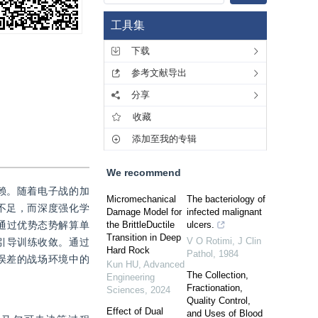
工具集
下载
参考文献导出
分享
收藏
添加至我的专辑
We recommend
赖。随着电子战的加
Micromechanical
The bacteriology of
不足，而深度强化学
Damage Model for
infected malignant
通过优势态势解算单
the BrittleDuctile
ulcers.
Transition in Deep
V O Rotimi
,
J Clin
引导训练收敛。通过
Hard Rock
Pathol
,
1984
误差的战场环境中的
Kun HU
,
Advanced
The Collection,
Engineering
Fractionation,
Sciences
,
2024
Quality Control,
Effect of Dual
and Uses of Blood