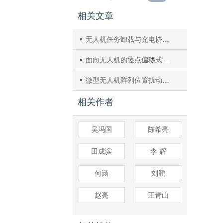
相关文章
无人机任务卸载与充电协同优化
面向无人机的逐点偏移式卫星导航欺骗干扰方法
微型无人机阵列位置扰动下的DoA估计混合Cramer-Rao界
相关作者
吴冯国
陈希亮
田成滨
李 辉
何涵
刘鹏
赵亮
王青山