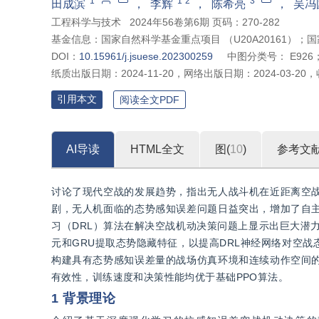
1
1
2
3
田成滨
，
李辉
，
陈希亮
，
吴冯
工程科学与技术
2024年56卷第6期 页码：270-282
基金信息：
国家自然科学基金重点项目 （U20A20161）；国
DOI：
10.15961/j.jsuese.202300259
中图分类号：
E926
纸质出版日期：
2024-11-20
，
网络出版日期：
2024-03-20
，
引用本文
阅读全文PDF
AI导读
HTML全文
图(
10
)
参考文
讨论了现代空战的发展趋势，指出无人战斗机在近距离空
剧，无人机面临的态势感知误差问题日益突出，增加了自
习（DRL）算法在解决空战机动决策问题上显示出巨大潜
元和GRU提取态势隐藏特征，以提高DRL神经网络对空
构建具有态势感知误差量的战场仿真环境和连续动作空间
有效性，训练速度和决策性能均优于基础PPO算法。
1 背景理论