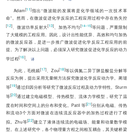
[
11
]
Adam
指出“微波能的发展将是化学领域的一次技术革
命”。然而，在微波促进化学反应的工程应用过程中存在热失控
[
12
]
[
13
]
[
]
14–15
、微波功率反射大
、加热不均匀
等问题，严重限制
了大规模的工程应用。因此，设计出性能优异、高效和均匀加热
的微波反应器，是进一步推广微波促进化学反应工程应用的前
提。为了解决以上问题，必须深入研究微波促进化学反应的动力
[
16
]
学过程
。
译
[
17
]
[
18
]
为此，毛桃嫣
、Zou
等以偶氮二异丁脒盐酸盐分解等
反应为例，提出采用无量纲方法探究微波化学反应动力学。蔺琎
[
19
]
等
通过归因分析等研究了微波反应过程及动力学特性。Sturm
[
20
]
等
通过建立电磁模型、传热模型、流体力学模型，研究了温
[
21
]
度在时间和空间上的分布和变化。Patil 等
分别从电磁、传热
和流动3个方面对微波在连续流反应器中的加热过程进行了模
[
22
]
拟。Zhu等
建立了液体连续流的电磁场、能量和动量数学模
型。在上述研究中，各个物理量方程之间相互耦合，其关键桥梁