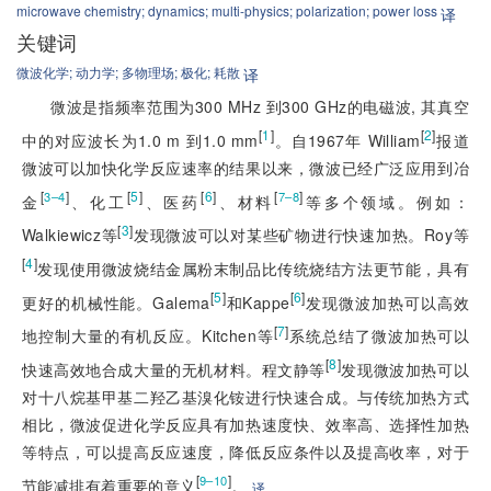
microwave chemistry;
dynamics;
multi-physics;
polarization;
power loss
译
关键词
微波化学;
动力学;
多物理场;
极化;
耗散
译
微波是指频率范围为300 MHz 到300 GHz的电磁波, 其真空
[
1
]
[
2
]
中的对应波长为1.0 m 到1.0 mm
。自1967年 William
报道
微波可以加快化学反应速率的结果以来，微波已经广泛应用到冶
[
]
[
5
]
[
6
]
[
]
3–4
7–8
金
、化工
、医药
、材料
等多个领域。例如：
[
3
]
Walkiewicz等
发现微波可以对某些矿物进行快速加热。Roy等
[
4
]
发现使用微波烧结金属粉末制品比传统烧结方法更节能，具有
[
5
]
[
6
]
更好的机械性能。Galema
和Kappe
发现微波加热可以高效
[
7
]
地控制大量的有机反应。Kitchen等
系统总结了微波加热可以
[
8
]
快速高效地合成大量的无机材料。程文静等
发现微波加热可以
对十八烷基甲基二羟乙基溴化铵进行快速合成。与传统加热方式
相比，微波促进化学反应具有加热速度快、效率高、选择性加热
等特点，可以提高反应速度，降低反应条件以及提高收率，对于
[
]
9–10
节能减排有着重要的意义
。
译