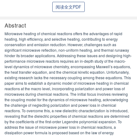
阅读全文PDF
Abstract
Microwave heating of chemical reactions offers the advantages of rapid
heating, high efficiency, and selective heating, contributing to energy
conservation and emission reduction. However, challenges such as
significant microwave reflection, non-uniform heating, and thermal runaway
hinder its broader applications. Addressing these issues and designing high-
performance microwave reactors requires an in-depth study of the macro-
level dynamics of microwave chemistry, encompassing Maxwell’s equations,
the heat transfer equation, and the chemical kinetic equation. Unfortunately,
existing research lacks the necessary coupling among these equations. This
paper aims to establish a dynamic model of microwave heating in chemical
reactions at the macro level, incorporating polarization and power loss of
microwaves during chemical reactions. The initial focus involves reviewing
the coupling model for the dynamics of microwave heating, acknowledging
the challenge of neglecting polarization and power loss in chemical
reactions. To overcome this, a new dielectric characterization is introduced,
revealing that the dielectric properties of chemical reactions are determined
by the coefficients of the first-order Legendre polynomial expansion. To
address the issue of microwave power loss in chemical reactions, a
dissipation power formula is proposed based on the law of energy