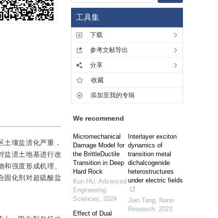
工具集
下载
参考文献导出
分享
收藏
添加至我的专辑
We recommend
Micromechanical
Interlayer exciton
区土壤盐渍化严重，
Damage Model for
dynamics of
对盐渍土地基进行改
the BrittleDuctile
transition metal
Transition in Deep
dichalcogenide
物和强度形成机理。
Hard Rock
heterostructures
合固化剂对超硫酸盐
under electric fields
Kun HU
,
Advanced
Engineering
Sciences
,
2024
Jian Tang
,
Nano
Research
,
2023
Effect of Dual