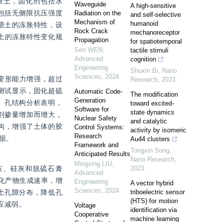
渍土，固化剂包括水
Waveguide
A high-sensitive
包括无侧限抗压强度
Radiation on the
and self-selective
Mechanism of
humanoid
渍土的冻胀特性，设
Rock Crack
mechanoreceptor
土的冻胀特性变化规
Propagation
for spatiotemporal
Sen WEN
,
tactile stimuli
Advanced
cognition
Engineering
Shuxin Bi
,
Nano
Sciences
,
2024
变形能力增强，超过
Research
,
2023
测试显示，固化超硫
Automatic Code-
The modification
Generation
。孔结构分析表明，
toward excited-
Software for
state dynamics
剂掺量增加而增大，
Nuclear Safety
and catalytic
构，增强了土体的胶
Control Systems:
activity by isomeric
Research
据。
Au44 clusters
Framework and
Tongxin Song
,
Anticipated Results
Nano Research
,
Mingxing LIU
,
灰、硅灰和脱硫石膏
2023
Advanced
高水化产物生成速率，增
Engineering
A vector hybrid
Sciences
,
2024
土孔隙分布，降低孔
triboelectric sensor
(HTS) for motion
应减弱。
Voltage
identification via
Cooperative
machine learning