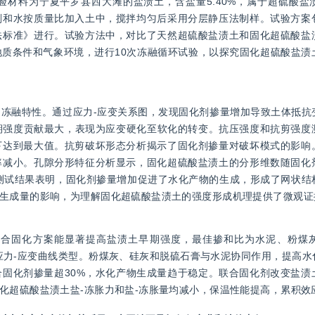
材料为宁夏平罗县西大滩的盐渍土，含盐量5.40%，属于超硫酸盐
剂和水按质量比加入土中，搅拌均匀后采用分层静压法制样。试验方案
法标准》进行。试验方法中，对比了天然超硫酸盐渍土和固化超硫酸盐
质条件和气象环境，进行10次冻融循环试验，以探究固化超硫酸盐渍
冻融特性。通过应力-应变关系图，发现固化剂掺量增加导致土体抵抗
早期强度贡献最大，表现为应变硬化至软化的转变。抗压强度和抗剪强度
下达到最大值。抗剪破坏形态分析揭示了固化剂掺量对破坏模式的影响
率减小。孔隙分形特征分析显示，固化超硫酸盐渍土的分形维数随固化
M测试结果表明，固化剂掺量增加促进了水化产物的生成，形成了网状结
生成量的影响，为理解固化超硫酸盐渍土的强度形成机理提供了微观证
联合固化方案能显著提高盐渍土早期强度，最佳掺和比为水泥、粉煤
量不同会影响应力-应变曲线类型。粉煤灰、硅灰和脱硫石膏与水泥协同作用，提
固化剂掺量超30%，水化产物生成量趋于稳定。联合固化剂改变盐渍
化超硫酸盐渍土盐-冻胀力和盐-冻胀量均减小，保温性能提高，累积效