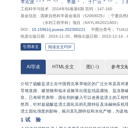
1
2
3
1
4
李宏波
，
李盛
，
于广云
，
丁
工程科学与技术
2024年56卷第6期 页码：147-160
基金信息：
国家自然科学基金项目（52069025）；宁夏自然
（水利工程学科）项目（NXYLXK2021A03）
DOI：
10.15961/j.jsuese.202300221
中图分类号：
TU411
纸质出版日期：
2024-11-20
，
网络出版日期：
2023-12-14
，
引用本文
阅读全文PDF
AI导读
HTML全文
图(
14
)
参考文
介绍了硫酸盐渍土在中国西北寒旱地区的广泛分布及其对
导致道路、建筑物和临水设施等出现盐结晶腐蚀、盐冻胀
良。已有研究表明，固化剂的掺入可以改善盐渍土的工程
然而，针对超硫酸盐渍土固化后的孔隙特征及冻融响应机
渍土固化强度的影响，揭示其孔隙特征和水化产物，为该地
1 试 验