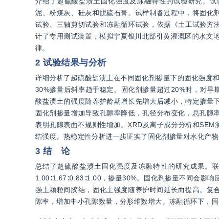
介绍了超硫酸盐渍土固化强度及冻融特性的试验研究。试验
泥、粉煤灰、硅灰和脱硫石膏。试样制备过程中，将固化
试验、三轴剪切试验和冻融循环试验，依据《土工试验方
计了专用测试装置，模拟宁夏银川北部引黄灌溉区的水文地
律。
2 试验结果与分析
详细分析了超硫酸盐渍土在不同固化剂掺量下的固化强度和
30%掺量后斜率趋于稳定。固化剂掺量超过20%时，对
酸盐渍土的强度随养护龄期增长先增大后减小，特定掺量
固化剂掺量增加导致孔隙率降低，孔径分布变化，总孔隙
表明孔隙表面不规则性增加。XRD及离子成分分析和SE
结强度。热稳定性分析进一步证实了固化剂掺量对水化产物
3 结 论
总结了超硫酸盐渍土固化强度及冻融特性的研究成果。
1.00∶1.67∶0.83∶1.00，掺量30%。固化剂掺
强土颗粒间胶结，固化土强度随养护时间延长而提高。复合
隙率，增加中小孔隙数量，分形维数增大。冻融循环下，固