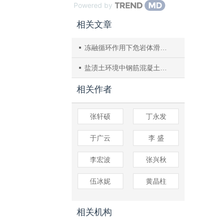
Powered by
相关文章
冻融循环作用下危岩体滑移破坏数值优化分析
盐渍土环境中钢筋混凝土基于Wiener随机过程寿命预测
相关作者
张轩硕
丁永发
于广云
李 盛
李宏波
张兴秋
伍冰妮
黄晶柱
相关机构