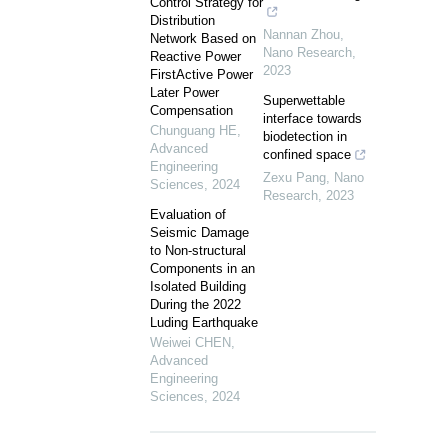
Control Strategy for
Distribution
Nannan Zhou
,
Network Based on
Nano Research
,
Reactive Power
2023
FirstActive Power
Later Power
Superwettable
Compensation
interface towards
Chunguang HE
,
biodetection in
Advanced
confined space
Engineering
Zexu Pang
,
Nano
Sciences
,
2024
Research
,
2023
Evaluation of
Seismic Damage
to Non-structural
Components in an
Isolated Building
During the 2022
Luding Earthquake
Weiwei CHEN
,
Advanced
Engineering
Sciences
,
2024