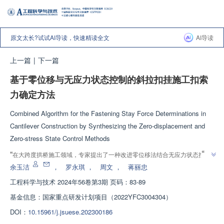
原文太长?试试AI导读，快速精读全文
AI导读
上一篇
|
下一篇
基于零位移与无应力状态控制的斜拉扣挂施工扣索
力确定方法
Combined Algorithm for the Fastening Stay Force Determinations in
Cantilever Construction by Synthesizing the Zero-displacement and
Zero-stress State Control Methods
”
“
在大跨度拱桥施工领域，专家提出了一种改进零位移法结合无应力状态控制
法的复合扣索力计算方法，有效解决了索力优化计算和扣索状态控制问题，为
余玉洁
，
罗永琪
，
周文
，
蒋丽忠
”
大跨度非对称式钢结构拱肋施工提供了便捷、准确的解决方案。
工程科学与技术
2024年56卷第3期 页码：83-89
基金信息：
国家重点研发计划项目（2022YFC3004304）
DOI：
10.15961/j.jsuese.202300186