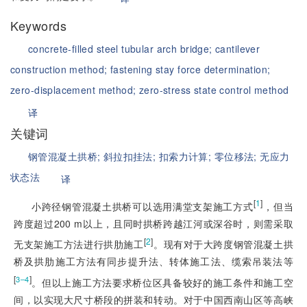
Keywords
concrete-filled steel tubular arch bridge;
cantilever
construction method;
fastening stay force determination;
zero-displacement method;
zero-stress state control method
译
关键词
钢管混凝土拱桥;
斜拉扣挂法;
扣索力计算;
零位移法;
无应力
状态法
译
[
1
]
小跨径钢管混凝土拱桥可以选用满堂支架施工方式
，但当
跨度超过200 m以上，且同时拱桥跨越江河或深谷时，则需采取
[
2
]
无支架施工方法进行拱肋施工
。现有对于大跨度钢管混凝土拱
桥及拱肋施工方法有同步提升法、转体施工法、缆索吊装法等
[
]
3–4
。但以上施工方法要求桥位区具备较好的施工条件和施工空
间，以实现大尺寸桥段的拼装和转动。对于中国西南山区等高峡