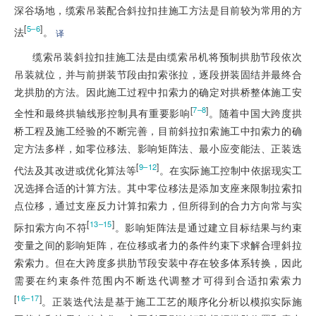
深谷场地，缆索吊装配合斜拉扣挂施工方法是目前较为常用的方
[
]
5–6
法
。
译
缆索吊装斜拉扣挂施工法是由缆索吊机将预制拱肋节段依次
吊装就位，并与前拼装节段由扣索张拉，逐段拼装固结并最终合
龙拱肋的方法。因此施工过程中扣索力的确定对拱桥整体施工安
[
]
7–8
全性和最终拱轴
线形控制具有重要影响
。随着中国大跨度拱
桥工程及施工经验的不断完善，目前斜拉扣索施工中扣索力的确
定方法多样，如零位移法、影响矩阵法、最小应变能法、正装迭
[
]
9–12
代法及其改进或优化算法等
。在实际施工控制中依据现实工
况选择合适的计算方法。其中零位移法是添加支座来限制拉索扣
点位移，通过支座反力计算扣索力，但所得到的合力方向常与实
[
]
13–15
际扣索方向不符
。影响矩阵法是通过建立目标结果与约束
变量之间的影响矩阵，在位移或者力的条件约束下求解合理斜拉
索索力。但在大跨度多拱肋节段安装中存在较多体系转换，因此
需要在约束条件范围内不断迭代调整才可得到合适扣索索力
[
]
16–17
。正装迭代法是基于施工工艺的顺序化分析以模拟实际施