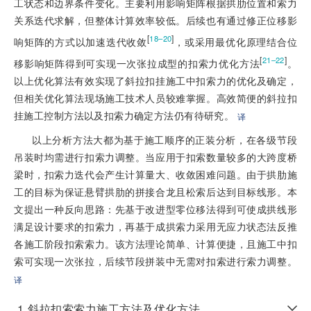
工状态和边界条件变化。主要利用影响矩阵根据拱肋位置和索力
关系迭代求解，但整体计算效率较低。后续也有通过修正位移影
[
]
18–20
响矩阵的方式以加速迭代收敛
，或采用最优化原理结合位
[
]
21–22
移影响矩阵得到可实现一次张拉成型的扣索力优化方法
。
以上优化算法有效实现了斜拉扣挂施工中扣索力的优化及确定，
但相关优化算法现场施工技术人员较难掌握。高效简便的斜拉扣
挂施工控制方法以及扣索力确定方法仍有待研究。
译
以上分析方法大都为基于施工顺序的正装分析，在各级节段
吊装时均需进行扣索力调整。当应用于扣索数量较多的大跨度桥
梁时，扣索力迭代会产生计算量大、收敛困难问题。由于拱肋施
工的目标为保证悬臂拱肋的拼接合龙且松索后达到目标线形。本
文提出一种反向思路：先基于改进型零位移法得到可使成拱线形
满足设计要求的扣索力，再基于成拱索力采用无应力状态法反推
各施工阶段扣索索力。该方法理论简单、计算便捷，且施工中扣
索可实现一次张拉，后续节段拼装中无需对扣索进行索力调整。
译
1
斜拉扣索索力施工方法及优化方法