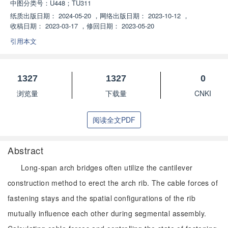
中图分类号：
U448；TU311
纸质出版日期：
2024-05-20
，
网络出版日期：
2023-10-12
，
收稿日期：
2023-03-17
，
修回日期：
2023-05-20
引用本文
1327
1327
0
浏览量
下载量
CNKI
阅读全文PDF
Abstract
Long-span arch bridges often utilize the cantilever
construction method to erect the arch rib. The cable forces of
fastening stays and the spatial configurations of the rib
mutually influence each other during segmental assembly.