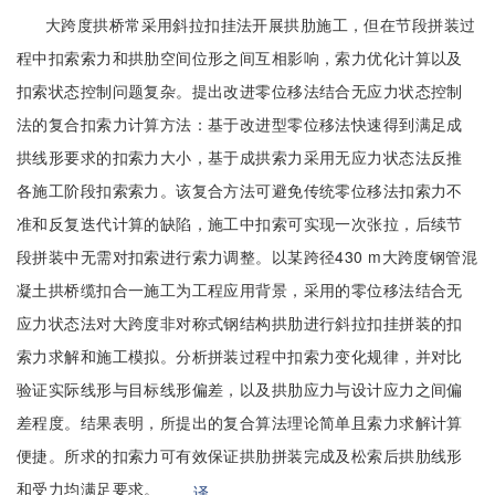
大跨度拱桥常采用斜拉扣挂法开展拱肋施工，但在节段拼装过
程中扣索索力和拱肋空间位形之间互相影响，索力优化计算以及
扣索状态控制问题复杂。提出改进零位移法结合无应力状态控制
法的复合扣索力计算方法：基于改进型零位移法快速得到满足成
拱线形要求的扣索力大小，基于成拱索力采用无应力状态法反推
各施工阶段扣索索力。该复合方法可避免传统零位移法扣索力不
准和反复迭代计算的缺陷，施工中扣索可实现一次张拉，后续节
段拼装中无需对扣索进行索力调整。以某跨径430 m大跨度钢管混
凝土拱桥缆扣合一施工为工程应用背景，采用的零位移法结合无
应力状态法对大跨度非对称式钢结构拱肋进行斜拉扣挂拼装的扣
索力求解和施工模拟。分析拼装过程中扣索力变化规律，并对比
验证实际线形与目标线形偏差，以及拱肋应力与设计应力之间偏
差程度。结果表明，所提出的复合算法理论简单且索力求解计算
便捷。所求的扣索力可有效保证拱肋拼装完成及松索后拱肋线形
和受力均满足要求。
译