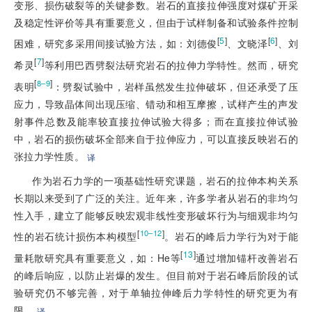
变形、损伤破裂等的关键参数。岩石的直接拉伸强度对煤矿开采
及稳定性评价等具有重要意义，但由于试样制备和试验条件控制
[
5
]
[
6
]
困难，研究多采用间接试验方法，如：刘德俊
、文晓泽
、刘
[
7
]
希灵
等利用巴西劈裂法研究岩石的拉伸力学特性。然而，研究
[
]
8–9
表明
：劈裂试验中，岩样虽然发生拉伸破坏，但还承受了压
应力，导致晶体间出现压缩、错动和相互摩擦，试样产生的声发
射事件总数及能率较直接拉伸试验大得多；而在直接拉伸试验
中，岩石的损伤破坏全部来自于拉伸应力，可以直接反映岩石的
张拉力学性质。
译
作为岩石力学的一项基础性研究课题，岩石的拉伸本构关系
长期以来受到了广泛的关注。近年来，许多学者从岩石的非均匀
性入手，建立了能够反映宏观非线性变形破坏行为与细观非均匀
[
]
10–12
性的岩石统计损伤本构模型
。岩石的峰后力学行为对于能
[
13
]
量耗散研究具有重要意义，如：He等
通过增加锚杆改善岩石
的峰后响应，以防止岩爆的发生。但目前对于岩石峰后阶段的试
验研究仍不够完善，对于单轴拉伸峰后力学特性的研究更为有
限。
译