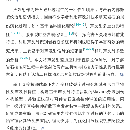
声发射作为岩石破坏过程中的一种伴生现象，与岩石内部微
裂纹活动密切相关，因而不少学者利用声发射技术研究岩石的损
[
]
14–15
伤演化过程，如：基于临界慢化理论
、声发射多重分形特
[
]
[
18
]
16–17
征
、微破裂时空强演化特征
等，探究岩石失稳破坏前兆
特征。利用声发射识别岩石断裂破坏机制也取得了丰富有效的研
[
]
19–21
究成果，主要基于对声发射信号的矩张量
和对声发射参数
[
]
22–24
的分析
。本文将声发射监测应用于直接拉伸测试，对了解
岩石拉破坏过程中声发射信号产生机制与张拉力学性质具有重要
意义，有助于认清工程扰动岩层局部拉破坏过程和前兆信息。
译
基于直接拉伸试验下岩石变形破裂全过程分析其变形力学特
性及声发射特征，构建基于声发射特征参数的Mazars分段损伤
本构模型，并验证模型对两种岩石直接拉伸试验的适用性。同
时，探讨了直接拉伸荷载下声发射特性与微观破裂机制的关系。
研究成果有助于深化对硐室围岩拉伸破坏力学过程的认知，为防
治冒顶及其诱发灾害提供理论支撑，为优化围压拉裂致灾防控技
术奠定良好基础。
译