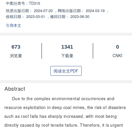
中图分类号：
TD315
纸质出版日期：
2024-07-20
，
网络出版日期：
2024-03-19
，
收稿日期：
2023-03-01
，
修回日期：
2023-06-30
引用本文
673
1341
0
浏览量
下载量
CNKI
阅读全文PDF
Abstract
Due to the complex environmental occurrences and
resource exploitation in deep coal mines, the risk of disasters
such as roof falls has sharply increased, with most being
directly caused by roof tensile failure. Therefore, it is urgent