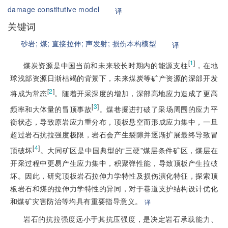
damage constitutive model
译
关键词
砂岩;
煤;
直接拉伸;
声发射;
损伤本构模型
译
[
1
]
煤炭资源是中国当前和未来较长时期内的能源支柱
，在地
球浅部资源日渐枯竭的背景下，未来煤炭等矿产资源的深部开发
[
2
]
将成为常态
。随着开采深度的增加，深部高地应力造成了更高
[
3
]
频率和大体量的冒顶事故
。煤巷掘进打破了采场周围的应力平
衡状态，导致原岩应力重分布，顶板悬空而形成应力集中，一旦
超过岩石抗拉强度极限，岩石会产生裂隙并逐渐扩展最终导致冒
[
4
]
顶破坏
。大同矿区是中国典型的“三硬”煤层条件矿区，煤层在
开采过程中更易产生应力集中，积聚弹性能，导致顶板产生拉破
坏。因此，研究顶板岩石拉伸力学特性及损伤演化特征，探索顶
板岩石和煤的拉伸力学特性的异同，对于巷道支护结构设计优化
和煤矿灾害防治等均具有重要指导意义。
译
岩石
的抗拉强度远小于其抗压强度，是决定岩石承载能力、