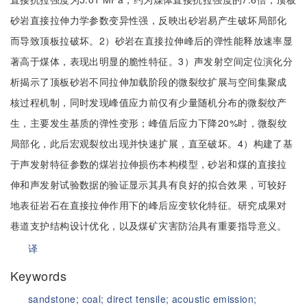
砂岩直接拉伸力学参数变异性强，反映出砂岩易产生破坏局部化
而导致顶板拉破坏。2）砂岩在直接拉伸峰后的弹性能释放速率显
著高于煤体，表现出明显的脆性特征。3）声发射空间定位演化分
析揭示了顶板砂岩不同拉伸加载阶段的微裂纹扩展与空间集聚成
核过程机制，同时发现峰值应力前仅有少量随机分布的微裂纹产
生，主要发生基质的弹性变形；峰值后应力下降20%时，微裂纹
局部化，此后宏观裂纹出现并快速扩展，直至破坏。4）构建了基
于声发射特征参数的煤岩拉伸损伤本构模型，砂岩和煤的直接拉
伸和声发射试验数据的验证显示其具有良好的拟合效果，可较好
地表征岩石在直接拉伸作用下的峰后应变软化特征。研究成果对
巷道支护结构设计优化，以及煤矿灾害防治具有重要指导意义。
译
Keywords
sandstone;
coal;
direct tensile;
acoustic emission;