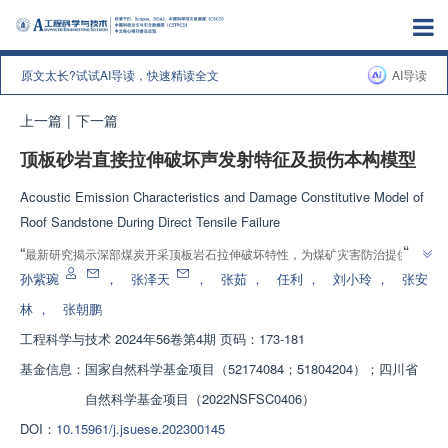
原文太长?试试AI导读，快速精读全文
AI导读
上一篇
|
下一篇
顶板砂岩直接拉伸破坏声发射特征及损伤本构模型
Acoustic Emission Characteristics and Damage Constitutive Model of
Roof Sandstone During Direct Tensile Failure
”
“
最新研究揭示深部煤炭开采顶板岩石拉伸破坏特性，为煤矿灾害防治提供指
”
导。
孙紫琬
，
张泽天
，
张茹
，
任利
，
刘小玲
，
张安
林
，
张朝鹏
工程科学与技术
2024年56卷第4期 页码：173-181
基金信息：
国家自然科学基金项目（52174084；51804204）；四川省
自然科学基金项目（2022NSFSC0406）
DOI：
10.15961/j.jsuese.202300145