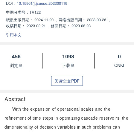
DOI：
10.15961/j.jsuese.202300119
中图分类号：
TV122
纸质出版日期：
2024-11-20
，
网络出版日期：
2023-09-26
，
收稿日期：
2023-02-21
，
修回日期：
2023-08-23
引用本文
456
1098
0
浏览量
下载量
CNKI
阅读全文PDF
Abstract
With the expansion of operational scales and the
refinement of time steps in optimizing cascade reservoirs, the
dimensionality of decision variables in such problems can