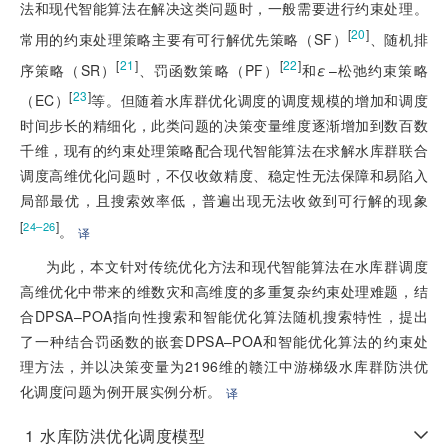
法和现代智能算法在解决这类问题时，一般需要进行约束处理。
[
20
]
常用的约束处理策略主要有可行解优先策略（SF）
、随机排
[
21
]
[
22
]
序策略（SR）
、罚函数策略（PF）
和
ε
–松弛约束策略
[
23
]
（EC）
等。但随着水库群优化调度的调度规模的增加和调度
时间步长的精细化，此类问题的决策变量维度逐渐增加到数百数
千维，现有的约束处理策略配合现代智能算法在求解水库群联合
调度高维优化问题时，不仅收敛精度、稳定性无法保障和易陷入
局部最优，且搜索效率低，普遍出现无法收敛到可行解的现象
[
]
24–26
。
译
为此，本文针对传统优化方法和现代智能算法在水库群调度
高维优化中带来的维数灾和高维度的多重复杂约束处理难题，结
合DPSA–POA指向性搜索和智能优化算法随机搜索特性，提出
了一种结合罚函数的嵌套DPSA–POA和智能优化算法的约束处
理方法，并以决策变量为
2196
维的赣江中游梯级水库群防洪优
化调度问题为例开展实例分析。
译
1
水库防洪优化调度模型