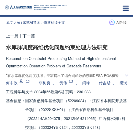
原文太长?试试AI导读，快速精读全文
AI导读
上一篇
|
下一篇
水库群调度高维优化问题约束处理方法研究
Research on Constraint Processing Method of High-dimensional
Optimization Operation Problem of Cascade Reservoirs
”
“
在水库群优化调度领域，专家提出了结合罚函数的嵌套DPSA-POA和智能算
”
法的约束处理方法，有效解决了高维优化问题。
何中政
，
李树良
，
黄伟
，
闫峰
，
付吉斯
，
熊斌
工程科学与技术
2024年56卷第6期 页码：230-238
基金信息：
国家自然科学基金项目（52209024）；江西省水科院开放基
金项目（2022SKSH01）；江西省自然科学基金项目
（20224BAB204075；20212BAB214065）江西省水利厅科
技项目（202324YBKT24；202223YBKT43）