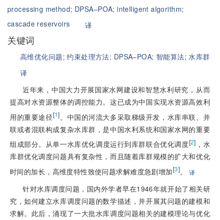
processing method;
DPSA–POA;
intelligent algorithm;
cascade reservoirs
译
关键词
高维优化问题;
约束处理方法;
DPSA–POA;
智能算法;
水库群
译
近年来，中国大力开展国家水网建设和智慧水利研究，从而
提高对水资源整体的调控能力。这已成为中国实现水资源高效利
[
1
]
用的重要途径
。中国的河流大多采取梯级开发，水库串联、并
联或者混联构成复杂水库群，是中国水利系统和国家水网的重要
[
2
]
组成部分。从单一水库优化调度运行到库群联合优化调度
，水
库群优化调度问题具有复杂性，而且随着库群规模的扩大和优化
[
3
]
时间的加长，高维度特性致使问题求解难度急剧增加
。
译
针对水库调度问题，国内外学者早在1946年就开始了相关研
究，如何建立水库调度问题的数学描述，并开展其问题的建模和
求解。此后，涌现了一大批水库调度问题相关的建模理论与优化