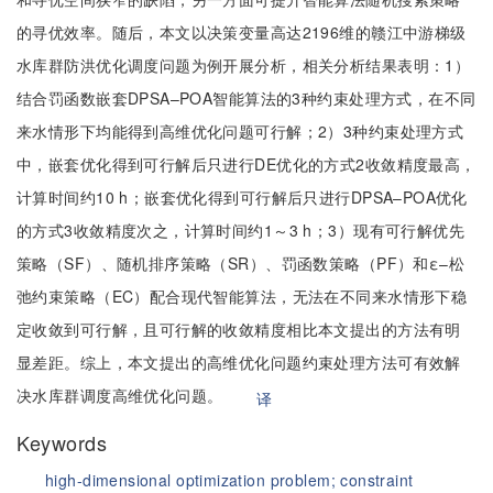
的寻优效率。随后，本文以决策变量高达2196维的赣江中游梯级
水库群防洪优化调度问题为例开展分析，相关分析结果表明：1）
结合罚函数嵌套DPSA–POA智能算法的3种约束处理方式，在不同
来水情形下均能得到高维优化问题可行解；2）3种约束处理方式
中，嵌套优化得到可行解后只进行DE优化的方式2收敛精度最高，
计算时间约10 h；嵌套优化得到可行解后只进行DPSA–POA优化
的方式3收敛精度次之，计算时间约1～3 h；3）现有可行解优先
策略（SF）、随机排序策略（SR）、罚函数策略（PF）和ε–松
弛约束策略（EC）配合现代智能算法，无法在不同来水情形下稳
定收敛到可行解，且可行解的收敛精度相比本文提出的方法有明
显差距。综上，本文提出的高维优化问题约束处理方法可有效解
决水库群调度高维优化问题。
译
Keywords
high-dimensional optimization problem;
constraint