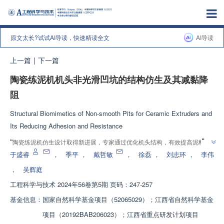
原文太长?试试AI导读，快速精读全文
AI导读
上一篇
|
下一篇
陶瓷练泥机机头非光滑凹坑的结构仿生及其减黏降
阻
Structural Biomimetics of Non-smooth Pits for Ceramic Extruders and
Its Reducing Adhesion and Resistance
”
“
陶瓷练泥机仿生设计取得新进展，专家通过优化机头结构，有效提高泥料挤
”
出效率和质量。
于盛睿
，
季平
，
戴哲敏
，
徐磊
，
刘志环
，
李伟
，
吴辉庭
工程科学与技术
2024年56卷第5期 页码：247-257
基金信息：
国家自然科学基金项目（52065029）；江西省自然科学基金
项目（20192BAB206023）；江西省重点研发计划项目