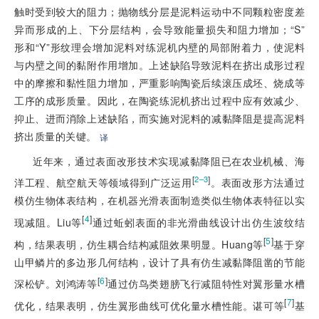
触时受到较大的阻力；抛物线分层是泥料运动中不同颗粒密度差
异而形成的上、下分层结构，会导致能量损失和阻力增加；“S”
形和“Y”形纹理会增加泥料对练泥机内壁的局部附着力，使泥料
与内壁之间的黏附作用增加。上述缺陷导致泥料在挤出成形过程
中的摩擦和黏性阻力增加，严重影响陶瓷后续滚压成坯、烧成等
工序的成形质量。因此，在陶瓷练泥机挤出过程中应有效减少、
抑止、进而消除上述缺陷，而实施对泥料的减黏降阻是提高泥料
挤出质量的关键。
译
近年来，通过表面改形技术实现减黏降阻已在农业机械、海
[
]
2–3
洋工程、航空航天等领域得到广泛运用
。表面改形方法通过
模仿生物体表结构，在机器光滑表面制造类似生物体表特征以实
[
4
]
现减阻。Liu等
通过蚯蚓表面的非光滑曲线设计出仿生波纹结
[
5
]
构，结果表明，仿生耦合结构减阻效果明显。Huang等
基于穿
山甲鳞片的多边形几何结构，设计了具有仿生减黏降阻凿的节能
[
6
]
深松铲。刘鸿涛等
通过仿鸟类翅膀飞行减阻特性对翼形量水槽
[
7
]
优化，结果表明，仿生翼形曲线可优化量水槽性能。谌可等
基