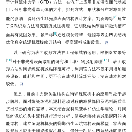
于计算流体力学（CFD）方法，在汽车上应用非光滑表面气动减
阻，分析非光滑单元体的大小、排列方式、形状和分布对减阻性
[
8
]
能的影响，得到仿生非光滑表面结构设计方案。刘春烨等
建立
了Ω涡识别方法研究湍流减阻机理，证明微结构壁面和微沟槽壁
[
9
]
面具有减阻效果。赖泽标
通过模仿蜣螂、蚯蚓等表面凹坑结构
优化真空练泥机螺旋绞刀结构，提高泥料成形质量。
译
以上研究为表面改形方法在工程领域的运用，根据秦立果等
[
10
]
[
11
]
对于非光滑表面减阻的研究和土壤生物脱附原理
，表面改
形方法对陶瓷练泥机减黏降阻可行，利用该方法不仅不用增加额
外设备、能耗和空间，更不会造成泥料流场污染，制造成本相对
较低。
译
但是，目前非光滑仿生结构在陶瓷练泥机中的应用尚处于起
步阶段。面对陶瓷练泥机泥料运动过程的减黏降阻及泥料高质量
挤出成形的迫切需求，本文结合泥料流变学和仿生学理论，对陶
瓷练泥机机头中泥料进行运动分析，借鉴蜣螂体表减黏脱附的功
能结构，建立练泥机机头的蜣螂仿生凹坑结构表面模型，将表面
改形技术应用于陶瓷练泥机机头，设计一种仿生凹坑结构陶瓷练