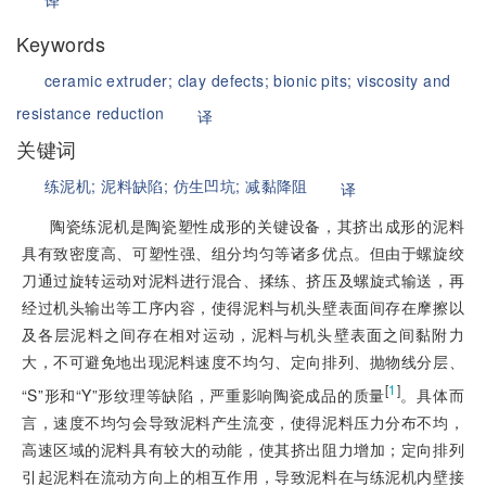
译
Keywords
ceramic extruder;
clay defects;
bionic pits;
viscosity and
resistance reduction
译
关键词
练泥机;
泥料缺陷;
仿生凹坑;
减黏降阻
译
陶瓷练泥机是陶瓷塑性成形的关键设备，其挤出成形的泥料
具有致密度高、可塑性强、组分均匀等诸多优点。但由于螺旋绞
刀通过旋转运动对泥料进行混合、揉练、挤压及螺旋式输送，再
经过机头输出等工序内容，使得泥料与机头壁表面间存在摩擦以
及各层泥料之间存在相对运动，泥料与机头壁表面之间黏附力
大，不可避免地出现泥料速度不均匀、定向排列、抛物线分层、
[
1
]
“S”形和“Y”形纹理等缺陷，严重影响陶瓷成品的质量
。具体而
言，速度不均匀会导致泥料产生流变，使得泥料压力分布不均，
高速区域的泥料具有较大的动能，使其挤出阻力增加；定向排列
引起泥料在流动方向上的相互作用，导致泥料在与练泥机内壁接