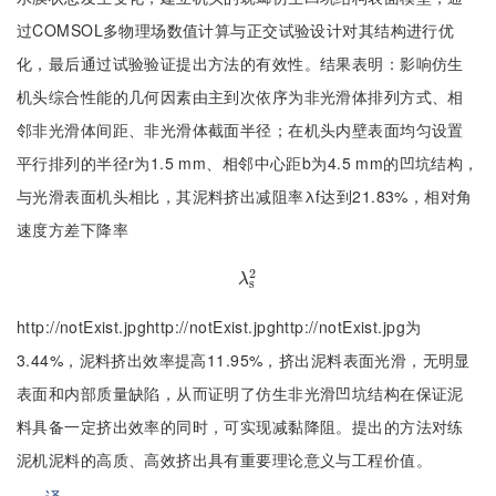
过COMSOL多物理场数值计算与正交试验设计对其结构进行优
化，最后通过试验验证提出方法的有效性。结果表明：影响仿生
机头综合性能的几何因素由主到次依序为非光滑体排列方式、相
邻非光滑体间距、非光滑体截面半径；在机头内壁表面均匀设置
平行排列的半径r为1.5 mm、相邻中心距b为4.5 mm的凹坑结构，
与光滑表面机头相比，其泥料挤出减阻率λf达到21.83%，相对角
速度方差下降率
2
λ
s
2
λ
s
http://notExist.jpghttp://notExist.jpghttp://notExist.jpg为
3.44%，泥料挤出效率提高11.95%，挤出泥料表面光滑，无明显
表面和内部质量缺陷，从而证明了仿生非光滑凹坑结构在保证泥
料具备一定挤出效率的同时，可实现减黏降阻。提出的方法对练
泥机泥料的高质、高效挤出具有重要理论意义与工程价值。