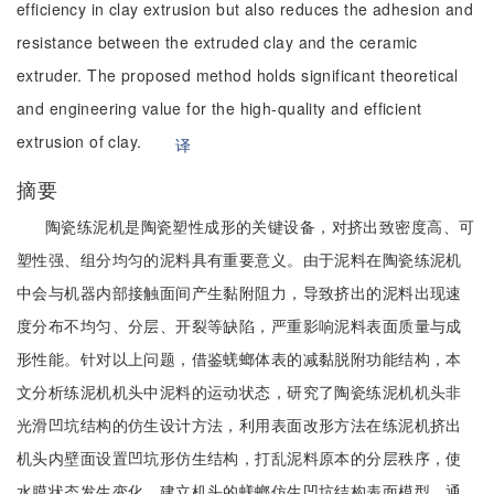
efficiency in clay extrusion but also reduces the adhesion and
resistance between the extruded clay and the ceramic
extruder. The proposed method holds significant theoretical
and engineering value for the high-quality and efficient
extrusion of clay.
译
摘要
陶瓷练泥机是陶瓷塑性成形的关键设备，对挤出致密度高、可
塑性强、组分均匀的泥料具有重要意义。由于泥料在陶瓷练泥机
中会与机器内部接触面间产生黏附阻力，导致挤出的泥料出现速
度分布不均匀、分层、开裂等缺陷，严重影响泥料表面质量与成
形性能。针对以上问题，借鉴蜣螂体表的减黏脱附功能结构，本
文分析练泥机机头中泥料的运动状态，研究了陶瓷练泥机机头非
光滑凹坑结构的仿生设计方法，利用表面改形方法在练泥机挤出
机头内壁面设置凹坑形仿生结构，打乱泥料原本的分层秩序，使
水膜状态发生变化，建立机头的蜣螂仿生凹坑结构表面模型，通