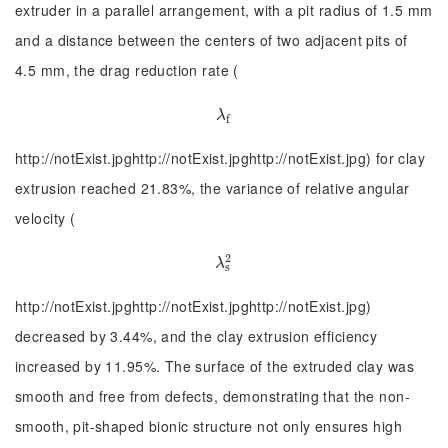
extruder in a parallel arrangement, with a pit radius of 1.5 mm
and a distance between the centers of two adjacent pits of
4.5 mm, the drag reduction rate (
λ
f
λ
f
http://notExist.jpghttp://notExist.jpghttp://notExist.jpg) for clay
extrusion reached 21.83%, the variance of relative angular
velocity (
2
λ
s
2
λ
s
http://notExist.jpghttp://notExist.jpghttp://notExist.jpg)
decreased by 3.44%, and the clay extrusion efficiency
increased by 11.95%. The surface of the extruded clay was
smooth and free from defects, demonstrating that the non-
smooth, pit-shaped bionic structure not only ensures high