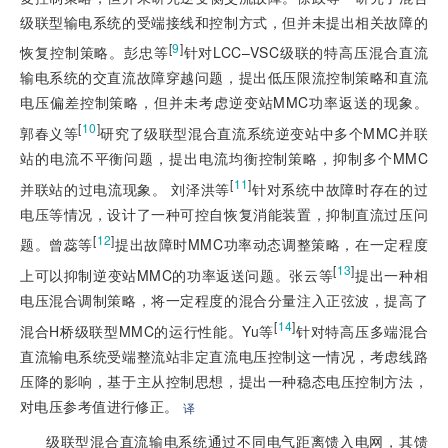
级联型输电系统的受端接线和控制方式，但并未提出相关故障的
[
9
]
恢复控制策略。彭忠等
针对LCC–VSC级联的特高压混合直流
输电系统的交直流故障穿越问题，提出低压限流控制策略和直流
电压偏差控制策略，但并未考虑逆变站MMC功率返送的现象。
[
10
]
郭春义等
研究了级联型混合直流系统逆变站中多个MMC并联
站的电流不平衡问题，提出电流均衡控制策略，抑制多个MMC
[
11
]
并联站的过电流现象。 刘泽洪等
针对系统中故障时存在的过
电压等情况，设计了一种可控自恢复消能装置，抑制直流过压问
[
12
]
题。曾蕊等
提出故障时MMC功率动态调整策略，在一定程度
[
13
]
上可以抑制逆变站MMC的功率返送问题。张云等
提出一种相
电压混合调制策略，将一定程度的混合分量注入正弦波，提高了
[
14
]
混合H桥级联型MMC的运行性能。Yu等
针对特高压多端混合
直流输电系统受端整流站非定直流电压控制这一情况，考虑线路
压降的影响，基于主从控制思想，提出一种稳态电压控制方法，
对电压参考值进行修正。
译
级联型混合直流输电系统通过不同电气距离馈入电网，其馈