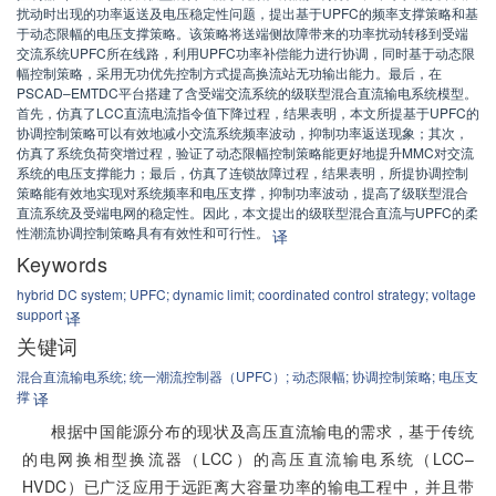
扰动时出现的功率返送及电压稳定性问题，提出基于UPFC的频率支撑策略和基
于动态限幅的电压支撑策略。该策略将送端侧故障带来的功率扰动转移到受端
交流系统UPFC所在线路，利用UPFC功率补偿能力进行协调，同时基于动态限
幅控制策略，采用无功优先控制方式提高换流站无功输出能力。最后，在
PSCAD–EMTDC平台搭建了含受端交流系统的级联型混合直流输电系统模型。
首先，仿真了LCC直流电流指令值下降过程，结果表明，本文所提基于UPFC的
协调控制策略可以有效地减小交流系统频率波动，抑制功率返送现象；其次，
仿真了系统负荷突增过程，验证了动态限幅控制策略能更好地提升MMC对交流
系统的电压支撑能力；最后，仿真了连锁故障过程，结果表明，所提协调控制
策略能有效地实现对系统频率和电压支撑，抑制功率波动，提高了级联型混合
直流系统及受端电网的稳定性。因此，本文提出的级联型混合直流与UPFC的柔
性潮流协调控制策略具有有效性和可行性。
译
Keywords
hybrid DC system;
UPFC;
dynamic limit;
coordinated control strategy;
voltage
support
译
关键词
混合直流输电系统;
统一潮流控制器（UPFC）;
动态限幅;
协调控制策略;
电压支
撑
译
根据中国能源分布的现状及高压直流输电的需求，基于传统
的电网换相型换流器（LCC）的高压直流输电系统（LCC–
HVDC）已广泛应用于远距离大容量功率的输电工程中，并且带