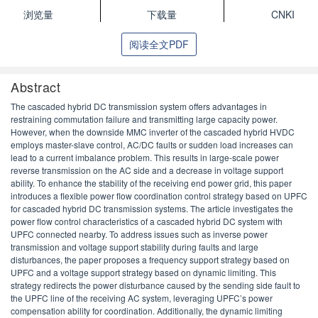
浏览量
下载量
CNKI
阅读全文PDF
Abstract
The cascaded hybrid DC transmission system offers advantages in
restraining commutation failure and transmitting large capacity power.
However, when the downside MMC inverter of the cascaded hybrid HVDC
employs master-slave control, AC/DC faults or sudden load increases can
lead to a current imbalance problem. This results in large-scale power
reverse transmission on the AC side and a decrease in voltage support
ability. To enhance the stability of the receiving end power grid, this paper
introduces a flexible power flow coordination control strategy based on UPFC
for cascaded hybrid DC transmission systems. The article investigates the
power flow control characteristics of a cascaded hybrid DC system with
UPFC connected nearby. To address issues such as inverse power
transmission and voltage support stability during faults and large
disturbances, the paper proposes a frequency support strategy based on
UPFC and a voltage support strategy based on dynamic limiting. This
strategy redirects the power disturbance caused by the sending side fault to
the UPFC line of the receiving AC system, leveraging UPFC’s power
compensation ability for coordination. Additionally, the dynamic limiting