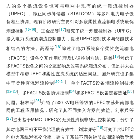
入的多个换流设备也可与电网中现有的统一潮流控制器
（UPFC）、静止同步补偿器（STATCOM）等多种电力电子设
备相互协调。现有阶段研究主要针对多段柔性直流输电系统最优
[
]
[
17
]
15-16
潮流控制
。王金星等
研究了统一潮流控制器（UPFC）
接入电力系统的潮流控制能力，提出UPFC控制技术与储能技术
[
18
]
相结合的方法。高磊等
综述了电力系统多个柔性交流输电
[
19
]
（FACTS）设备交互作用机理及协调控制方法。陈维
考虑了
多FACTS设备之间的交互影响及改善系统潮流分布，但是并未在
模型中考虑UPFC和柔性直流系统的适应问题。国外研究也多集
[
]
20-21
中于柔性直流潮流控制
、单个FACTS设备潮流控制技术
[
]
[
24
]
[
25
]
22-23
、多FACTS设备协调控制
和多FACTS设备定容选址
[
26
]
问题。杨林等
介绍了500 kV电压等级的UPFC在苏州南部电
网的工程应用情况，研究了其不同接入方案的效益。刘家兵等
[
27
]
提出基于MMC–UPFC的无源性滑模非线性控制策略，分析了
[
28
]
其对电网三相不平衡治理的有效性。刘津濂等
研究了含UPFC
的电力系统潮流变化率，建立了系统不同关键节点潮流的数学模