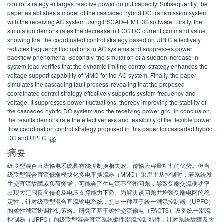
control strategy enlarges reactive power output capacity. Subsequently, the
paper establishes a model of the cascaded hybrid DC transmission system
with the receiving AC system using PSCAD–EMTDC software. Firstly, the
simulation demonstrates the decrease in LCC DC current command value,
showing that the coordinated control strategy based on UPFC effectively
reduces frequency fluctuations in AC systems and suppresses power
backflow phenomena. Secondly, the simulation of a sudden increase in
system load verifies that the dynamic limiting control strategy enhances the
voltage support capability of MMC for the AC system. Finally, the paper
simulates the cascading fault process, revealing that the proposed
coordinated control strategy effectively supports system frequency and
voltage. It suppresses power fluctuations, thereby improving the stability of
the cascaded hybrid DC system and the receiving power grid. In conclusion,
the results demonstrate the effectiveness and feasibility of the flexible power
flow coordination control strategy proposed in this paper for cascaded hybrid
DC and UPFC.
译
摘要
级联型混合直流输电系统具有能抑制换相失败、传输大容量功率的优势。但当
级联型混合直流低端模块化多电平换流器（MMC）采用主从控制时，若系统发
生交直流故障或负荷突增，可能会产生电流不平衡问题，导致受端交流侧功率
出现大范围反向传输及电压支撑能力下降。为解决该问题并增强受端电网的稳
定性，针对级联型混合直流输电系统，提出一种基于统一潮流控制器（UPFC）
的柔性潮流协调控制策略。研究了基于柔性交流输电（FACTS）设备统一潮流
控制器（UPFC）的级联型混合直流系统柔性潮流控制特性，针对系统故障及大