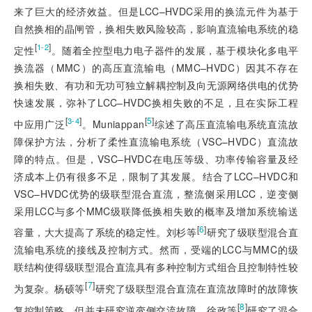
来了巨大的经济效益。但是LCC–HVDC采用的换流元件为基于
自然换相的晶闸管，换相失败风险较高，影响直流输电系统的稳
[
]
1-2
定性
。随着全控型电力电子器件的发展，基于模块化多电平
换流器（MMC）的高压直流输电（MMC–HVDC）因其不存在
换相失败、有功和无功可独立解耦控制及向无源网络供电的优势
快速发展，弥补了LCC–HVDC换相失败的不足，且在实际工程
[
]
[
5
]
3-4
中应用广泛
。Muniappan
综述了高压直流输电系统直流故
障保护方法，分析了柔性直流输电系统（VSC–HVDC）直流故
障的特点。但是，VSC–HVDC在电压等级、功率传输容量及经
济成本上仍有很多不足，限制了其发展。结合了LCC–HVDC和
VSC–HVDC优势的级联型混合直流，整流侧采用LCC，逆变侧
采用LCC与多个MMC级联降低换相失败的概率及增加系统输送
[
6
]
容量，大大提高了系统的稳定性。刘杉等
研究了级联型混合直
流输电系统的接线及控制方式。然而，受端的LCC与MMC的级
联结构使得级联型混合直流具有多种控制方式组合且控制特性较
[
7
]
为复杂。杨硕等
研究了级联型混合直流在直流故障时的故障恢
[
8
]
复控制策略，但并未研究逆变侧交流故障。徐政等
研究了混合