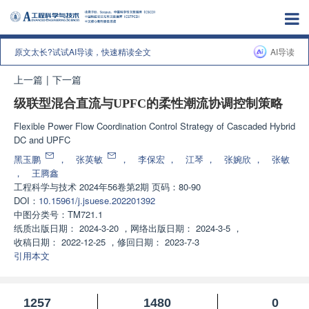
原文太长?试试AI导读，快速精读全文
AI导读
上一篇
|
下一篇
级联型混合直流与UPFC的柔性潮流协调控制策略
Flexible Power Flow Coordination Control Strategy of Cascaded Hybrid
DC and UPFC
黑玉鹏
，
张英敏
，
李保宏
，
江琴
，
张婉欣
，
张敏
，
王腾鑫
工程科学与技术
2024年56卷第2期 页码：80-90
DOI：
10.15961/j.jsuese.202201392
中图分类号：
TM721.1
纸质出版日期：
2024-3-20
，
网络出版日期：
2024-3-5
，
收稿日期：
2022-12-25
，
修回日期：
2023-7-3
引用本文
1257
1480
0