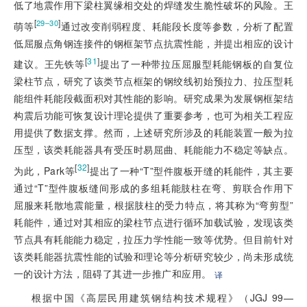
低了地震作用下梁柱翼缘相交处的焊缝发生脆性破坏的风险。王
[
]
29–30
萌等
通过改变削弱程度、耗能段长度等参数，分析了配置
低屈服点角钢连接件的钢框架节点抗震性能，并提出相应的设计
[
31
]
建议。王先铁等
提出了一种带拉压屈服型耗能钢板的自复位
梁柱节点，研究了该类节点框架的钢绞线初始预拉力、拉压型耗
能组件耗能段截面积对其性能的影响。研究成果为发展钢框架结
构震后功能可恢复设计理论提供了重要参考，也可为相关工程应
用提供了数据支撑。然而，上述研究所涉及的耗能装置一般为拉
压型，该类耗能器具有受压时易屈曲、耗能能力不稳定等缺点。
[
32
]
为此，Park等
提出了一种“T”型件腹板开缝的耗能件，其主要
通过“T”型件腹板缝间形成的多组耗能肢柱在弯、剪联合作用下
屈服来耗散地震能量，根据肢柱的受力特点，将其称为“弯剪型”
耗能件，通过对其相应的梁柱节点进行循环加载试验，发现该类
节点具有耗能能力稳定，拉压力学性能一致等优势。但目前针对
该类耗能器抗震性能的试验和理论等分析研究较少，尚未形成统
一的设计方法，阻碍了其进一步推广和应用。
译
根据中国《高层民用建筑钢结构技术规程》（JGJ 99—