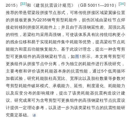
[
33
]
[
34
]
2015）
和《建筑抗震设计规范》（GB 50011—2010）
推荐的带悬臂梁段拼接节点形式，可将传统拼接区域梁翼缘位置
的拼接板更换为Q235钢弯剪型耗能件，损伤区域由梁柱节点焊
接处转移到拼接区耗能件上；并且由于高强钢延性差、屈强比高
的特性，若梁柱均采用高强钢，可使该体系具有比传统结构更小
的残余位移和易于实现耗能件集中耗能等优势，提高梁柱节点耗
能能力和震后功能恢复能力。基于此设计理念，提出一种含弯剪
型可更换组件的高强钢梁柱节点，如
图1
所示。本文将弯剪型可
更换组件从拼接节点中分离，作为独立的耗能件进行系统研究，
主要考察和评价该类耗能器本身的抗震性能，通过5个低周循环
加载试
验，研究耗能肢柱高宽比、宽厚比以及肢柱数量等参数对
弯剪型耗能件破坏模式、承载能力、延性、刚度退化、耗能能力
以及应变分布的影响规律，提出了该类耗能器抗震构造设计建
议。研究成果可为含弯剪型可更换组件的高强钢梁柱节点抗震设
计提供一定理论参考，以及进一步为该类梁柱节点的抗震性能研
究奠定基础。
译