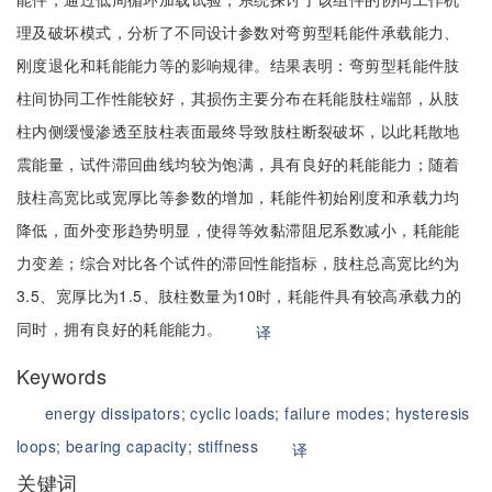
理及破坏模式，分析了不同设计参数对弯剪型耗能件承载能力、
刚度退化和耗能能力等的影响规律。结果表明：弯剪型耗能件肢
柱间协同工作性能较好，其损伤主要分布在耗能肢柱端部，从肢
柱内侧缓慢渗透至肢柱表面最终导致肢柱断裂破坏，以此耗散地
震能量，试件滞回曲线均较为饱满，具有良好的耗能能力；随着
肢柱高宽比或宽厚比等参数的增加，耗能件初始刚度和承载力均
降低，面外变形趋势明显，使得等效黏滞阻尼系数减小，耗能能
力变差；综合对比各个试件的滞回性能指标，肢柱总高宽比约为
3.5、宽厚比为1.5、肢柱数量为10时，耗能件具有较高承载力的
同时，拥有良好的耗能能力。
译
Keywords
energy dissipators;
cyclic loads;
failure modes;
hysteresis
loops;
bearing capacity;
stiffness
译
关键词