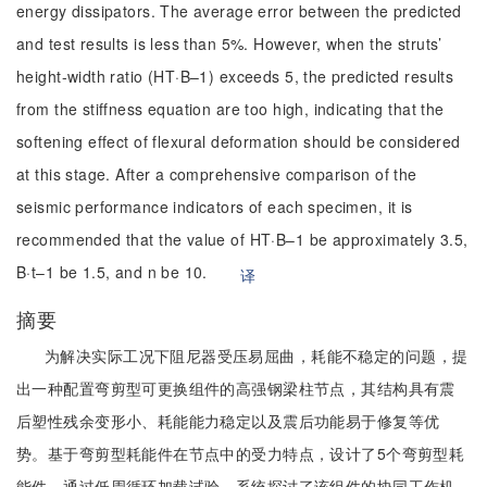
energy dissipators. The average error between the predicted
and test results is less than 5%. However, when the struts’
height-width ratio (HT·B–1) exceeds 5, the predicted results
from the stiffness equation are too high, indicating that the
softening effect of flexural deformation should be considered
at this stage. After a comprehensive comparison of the
seismic performance indicators of each specimen, it is
recommended that the value of HT·B–1 be approximately 3.5,
B·t–1 be 1.5, and n be 10.
译
摘要
为解决实际工况下阻尼器受压易屈曲，耗能不稳定的问题，提
出一种配置弯剪型可更换组件的高强钢梁柱节点，其结构具有震
后塑性残余变形小、耗能能力稳定以及震后功能易于修复等优
势。基于弯剪型耗能件在节点中的受力特点，设计了5个弯剪型耗
能件，通过低周循环加载试验，系统探讨了该组件的协同工作机