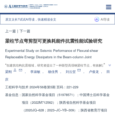
原文太长?试试AI导读，快速精读全文
AI导读
上一篇
|
下一篇
梁柱节点弯剪型可更换耗能件抗震性能试验研究
Experimental Study on Seismic Performance of Flexural-shear
Replaceable Energy Dissipators in the Beam-column Joint
”
“
在建筑结构抗震领域，研究者提出了一种新型高强钢梁柱节点，有效解决了
”
阻尼器受压屈曲问题，具有震后易修复等优势。
梁刚
，
李淑敏
，
杨佳男
，
刘云贺
，
卢俊龙
，
田
庆
工程科学与技术
2024年56卷第5期 页码：221-229
基金信息：
国家自然科学基金项目（51978571）；中国博士后科学基金
项目（2022M712562）；陕西省自然科学基金项目
（2020JQ–628；2023–JC–YB–309）；陕西省教育厅项目