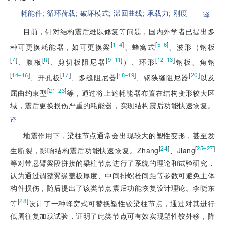
耗能件;
循环荷载;
破坏模式;
滞回曲线;
承载力;
刚度
译
目前，针对结构震后难以修复等问题，国内外学者已提出多
[
]
[
]
1–4
5–6
种可更换耗能器，如可更换梁
、蜂窝式
、波形（钢板
[
7
]
[
8
]
[
]
[
]
9–11
12–13
、腹板
、剪切板阻尼器
）、环形
钢板、角钢
[
]
[
17
]
[
]
[
20
]
14–16
18–19
、开孔板
、多缝阻尼器
、钢狭缝阻尼器
以及
[
]
21–23
屈曲约束型
等，通过将上述耗能器布置在结构变形较大区
域，震后更换损伤严重的耗能器，实现结构震后功能快速恢复。
译
地震作用下，梁柱节点通常会出现较大的塑性变形，甚至发
[
24
]
[
]
25–27
生断裂，影响结构震后功能快速恢复。Zhang
、Jiang
等对带悬臂梁段拼接的梁柱节点进行了系统的理论和试验研究，
认为通过调整翼缘盖板厚度、中间排螺栓间距等参数可避免主体
构件损伤，随后提出了该类节点震后功能恢复设计理论。李晓东
[
28
]
等
设计了一种蜂窝式可替换塑性铰梁柱节点，通过对其进行
低周往复加载试验，证明了此类节点可有效实现塑性铰外移，降