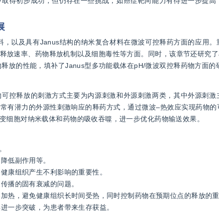
中取得初步成功，但仍存在一些挑战，如癌症靶向能力有待进一步提高
展
料，以及具有Janus结构的纳米复合材料在微波可控释药方面的应用
释放速率、药物释放机制以及细胞毒性等方面。同时，该章节还研究了J
释放的性能，填补了Janus型多功能载体在pH/微波双控释药物方面的
物可控释放的刺激方式主要为内源刺激和外源刺激两类，其中外源刺激
常有潜力的外源性刺激响应的释药方式，通过微波–热效应实现药物的
变细胞对纳米载体和药物的吸收吞噬，进一步优化药物输送效果。
。
、降低副作用等。
围健康组织产生不利影响的重要性。
波传播的固有衰减的问题。
局部加热，避免健康组织长时间受热，同时控制药物在预期位点的释放的
得进一步突破，为患者带来生存获益。