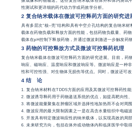
振成像和药物输送。这些复合纳米载体在体外和体内测试
性测试和更详细的药代动力学或药效学分析。
2 复合纳米载体在微波可控释药方面的研究进
具有多层次“核–壳”结构和具有中空介孔结构的复合纳米材
载体在药物负载和释放方面的性能，包括药物负载量、药物
载体在pH控制下释放药物，并通过微波刺激进一步触发药物
3 药物的可控释放方式及微波可控释药机理
复合纳米载体在微波可控释药方面的研究进展。目前，药
响应、磁响应、温度响应和微波响应等。微波响应是一种非
性和可控性强、对生物体无损伤等优点。同时，微波还可改
4 结 论
1. 复合纳米材料在TDDS方面的应用及其微波可控释药性能
2. 微波诱导释药用于药物递送系统的优点，如提高靶向性
3. 将微波能量聚集在肿瘤区域并选择性地加热而不会对周
4. 微波应用的最大限制因素之一是在高含水量组织中电磁
5. 开发具有特定微波响应性的纳米载体，以实现高效的
6. 未来研究方向，包括在体外或动物体内和临床医学中取