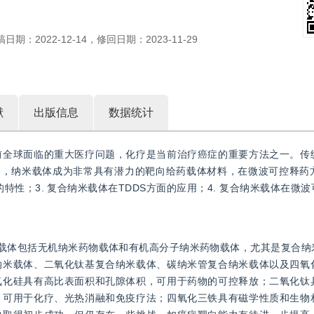
稿日期：
2022-12-14
，
修回日期：
2023-11-29
献
出版信息
数据统计
前全球面临的重大医疗问题，化疗是当前治疗癌症的重要方法之一。传
略，纳米载体成为非常具有潜力的靶向给药载体材料，在微波可控释药
的特性；3. 复合纳米载体在TDDS方面的应用；4. 复合纳米载体在微
物载体包括无机纳米药物载体和有机高分子纳米药物载体，尤其是复合纳
纳米载体、二氧化钛基复合纳米载体、碳纳米管复合纳米载体以及四氧
氧化硅具有高比表面积和孔隙体积，可用于药物的可控释放；二氧化钛
，可用于化疗、光热消融和免疫疗法；四氧化三铁具有磁学性质和生物