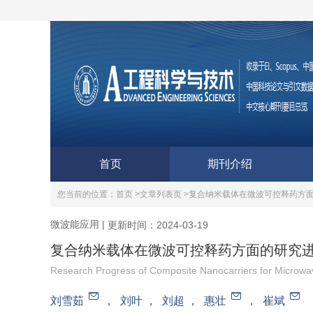
首页
期刊介绍
您当前的位置：
首页 >
文章列表页 >
复合纳米载体在微波可控释药方
微波能应用
|
更新时间：2024-03-19
复合纳米载体在微波可控释药方面的研究
Research Progress of Composite Nanocarriers for Microwa
刘雪茹
，
刘叶
，
刘超
，
惠壮
，
崔斌