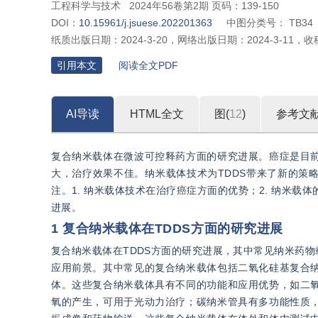
工程科学与技术
2024年56卷第2期 页码：139-150
DOI：
10.15961/j.jsuese.202201363
中图分类号：
TB34
纸质出版日期：
2024-3-20
，
网络出版日期：
2024-3-11
，
收
引用本文
阅读全文PDF
AI导读
HTML全文
图(
12
)
参考文
复合纳米载体在微波可控释药方面的研究进展。癌症是目
大，治疗效果不佳。纳米载体技术为TDDS带来了新的策
注。1. 纳米载体技术在治疗癌症方面的优势；2. 纳米载体
进展。
1 复合纳米载体在TDDS方面的研究进展
复合纳米载体在TDDS方面的研究进展，其中常见纳米药
应用前景。其中常见的复合纳米载体包括二氧化硅基复合
体。这些复合纳米载体具有不同的功能和应用优势，如二
氧的产生，可用于光动力治疗；碳纳米管具有多功能性质