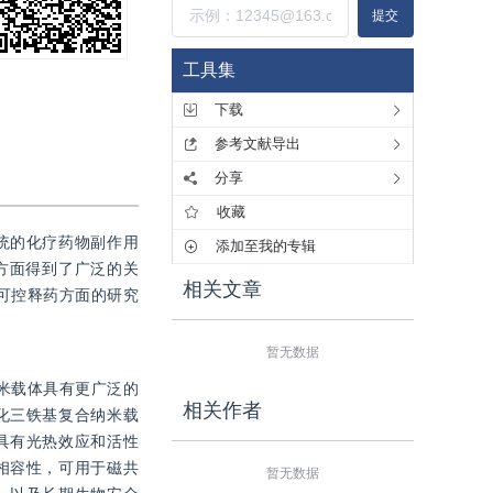
提交
工具集
下载
参考文献导出
分享
收藏
统的化疗药物副作用
添加至我的专辑
方面得到了广泛的关
相关文章
波可控释药方面的研究
暂无数据
米载体具有更广泛的
相关作者
化三铁基复合纳米载
具有光热效应和活性
相容性，可用于磁共
暂无数据