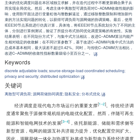
主体的优化调度问题在本区域独立求解，并在迭代过程中不断更新耦合乘子从
而实现全局优化。然后，考虑主体中离散型可调负荷对C–ADMM收敛性能的影
响，使用割平面法进行变量松弛与整数解逼近，通过移除整数限制和增加新约
束的方法实现问题的转化，以获得可调负荷与源网储的协调策略。最后，使用
IEEE30节点系统进行仿真计算，具体地，将IEEE30节点系统划分为了不同的主
体，分别进行算例测试，验证了所提分布式协同优化调度策略的有效性。实验
结果表明：在不同划分方式下，与集中式方法相比，改进C–ADMM算法均能产
生相对稳定的收敛解；在不同计算参数下，基于改进C–ADMM与集中式方法的
总成本基本相同，最大误差不超过0.42%。同时，与传统C–ADMM方法相比，
改进C–ADMM的收敛性指标数量级缩小至百分之一。
译
Keywords
discrete adjustable loads;
source-storage-load coordinated scheduling;
privacy and security;
distributed optimization
译
关键词
离散型可调负荷;
源网荷储协同调度;
隐私安全;
分布式优化
译
[
]
1–2
经济调度是现代电力市场运行的重要支撑
。传统经济调
度通常聚焦于源侧常规机组的电能优化配置。然而，伴随可再生
[
]
3–4
能源和智能电网技术的发展
，依托新能源、储能和需求侧等
新型资源，电网的能源互补共济能力提升，优化配置空间扩大。
因此，源网荷储一体化与协调互补将成为新型电力系统经济调度