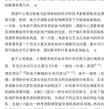
的重要发展方向。
译
调度中心通过收集与处理机组的经济和技术参数获取优化调
度方案。然而，集中式调度在新型电网背景下可能面临新挑战。
一方面，当考虑可调负荷等资源参与调度时，调度中心需要掌握
其用电数据等可能涉及用户隐私的信息。用户都不希望承担隐私
泄露带来的附加风险。另一方面，考虑多元互动主体参与的经济
调度通常是一个包含大量决策信息的大规模优化问题，集中式计
算可能存在可扩展性差、通信要求和计算成本高等缺点。
译
鉴于上述挑战，大规模系统开始采用分布式算法进行调度决
[
]
5–6
策。常见分布式方法主要分为3类：一致性（对偶）原理
、
[
]
[
]
7–8
9–10
博弈理论
和基于解耦的分布式算法
。基于一致性（对
偶）原理的分布式算法包括共识算法和目标级联分析算法。在未
来海量分布式柔性资源参与的情况下，针对集中式优化调度存在
的隐私泄露问题，文献[
11
]提出一种分布式共识算法，实现了隐
私保护和海量资源的调度控制。为保证不同运营主体的利益与隐
私，文献[
12
]提出一种考虑阶梯型碳交易机制的区域电–热综合