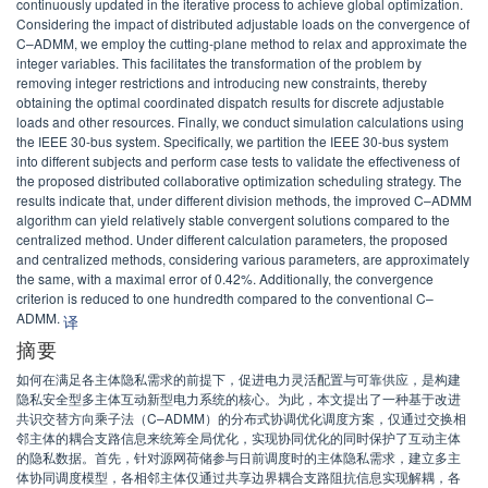
continuously updated in the iterative process to achieve global optimization.
Considering the impact of distributed adjustable loads on the convergence of
C–ADMM, we employ the cutting-plane method to relax and approximate the
integer variables. This facilitates the transformation of the problem by
removing integer restrictions and introducing new constraints, thereby
obtaining the optimal coordinated dispatch results for discrete adjustable
loads and other resources. Finally, we conduct simulation calculations using
the IEEE 30-bus system. Specifically, we partition the IEEE 30-bus system
into different subjects and perform case tests to validate the effectiveness of
the proposed distributed collaborative optimization scheduling strategy. The
results indicate that, under different division methods, the improved C–ADMM
algorithm can yield relatively stable convergent solutions compared to the
centralized method. Under different calculation parameters, the proposed
and centralized methods, considering various parameters, are approximately
the same, with a maximal error of 0.42%. Additionally, the convergence
criterion is reduced to one hundredth compared to the conventional C–
ADMM.
译
摘要
如何在满足各主体隐私需求的前提下，促进电力灵活配置与可靠供应，是构建
隐私安全型多主体互动新型电力系统的核心。为此，本文提出了一种基于改进
共识交替方向乘子法（C–ADMM）的分布式协调优化调度方案，仅通过交换相
邻主体的耦合支路信息来统筹全局优化，实现协同优化的同时保护了互动主体
的隐私数据。首先，针对源网荷储参与日前调度时的主体隐私需求，建立多主
体协同调度模型，各相邻主体仅通过共享边界耦合支路阻抗信息实现解耦，各