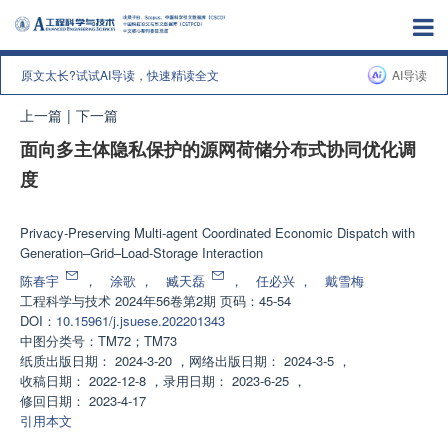
原文太长?试试AI导读，快速精读全文
AI导读
上一篇
|
下一篇
面向多主体隐私保护的源网荷储分布式协同优化调
度
增强出版
Privacy-Preserving Multi-agent Coordinated Economic Dispatch with
Generation–Grid–Load-Storage Interaction
陈春宇
，
涂歌
，
臧天磊
，
任必兴
，
戴雪梅
工程科学与技术
2024年56卷第2期 页码：45-54
DOI：
10.15961/j.jsuese.202201343
中图分类号：
TM72；TM73
纸质出版日期：
2024-3-20
，
网络出版日期：
2024-3-5
，
收稿日期：
2022-12-8
，
录用日期：
2023-6-25
，
修回日期：
2023-4-17
引用本文