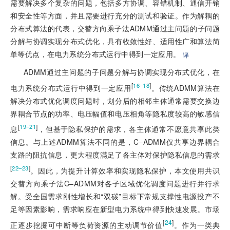
需要解决多个复杂的问题，包括多方协调、容错机制、通信开销
和安全性等方面，并且需要进行充分的测试和验证。作为解耦的
分布式算法的代表，交替方向乘子法ADMM通过主问题的子问题
分解与协调实现分布式优化，具有收敛性好、适用性广和算法简
单等优点，在电力系统分布式运行中得到一定应用。
译
ADMM通过主问题的子问题分解与协调实现分布式优化，在
[
]
16–18
电力系统分布式运行中得到一定应用
。传统ADMM算法在
解决分布式优化调度问题时，划分后的相邻主体通常需要交换边
界耦合节点的功率、电压幅值和电压相角等隐私度较高的敏感信
[
]
19–21
息
，但基于隐私保护的需求，各主体通常不愿意共享此类
信息。与上述ADMM算法不同的是，C–ADMM仅共享边界耦合
支路的阻抗信息，更大程度满足了各主体对保护隐私信息的需求
[
]
22–23
。因此，为提升计算效率和实现隐私保护，本文使用共识
交替方向乘子法C–ADMM对各子区域优化调度问题进行并行求
解。受全国需求刚性增长和“双碳”目标下常规支撑性电源投产不
足等因素影响，需求响应在新型电力系统中得到快速发展。市场
[
24
]
正逐步挖掘可中断等负荷资源的主动调节价值
。作为一类典