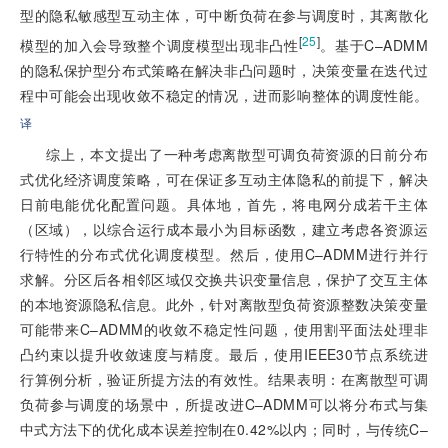
型的隐私敏感型互动主体，可中断负荷在参与调度时，其离散化
[
25
]
模型的加入会导致整个调度模型出现非凸性
。基于C–ADMM
的隐私保护型分布式策略在解决非凸问题时，决策变量在迭代过
程中可能会出现收敛不稳定的情况，进而影响整体的调度性能。
译
综上，本文提出了一种考虑离散型可调负荷资源的日前分布
式优化经济调度策略，可在保证多互动主体隐私的前提下，解决
日前电能优化配置问题。具体地，首先，将电网分成若干主体
（区域），以综合运行成本最小为目标函数，建立考虑各资源运
行特性的分布式优化调度模型。然后，使用C–ADMM进行并行
求解。分区后各相邻区域仅交换共识变量信息，保护了交互主体
的本地资源隐私信息。此外，针对离散型负荷资源整数决策变量
可能带来C–ADMM的收敛不稳定性问题，使用割平面法处理非
凸约束以提升收敛速度与精度。最后，使用IEEE30节点系统进
行算例分析，验证所提方法的有效性。结果表明：在离散型可调
负荷参与调度的场景中，所提改进C–ADMM可以将分布式与集
中式方法下的优化成本误差控制在0.42%以内；同时，与传统C–