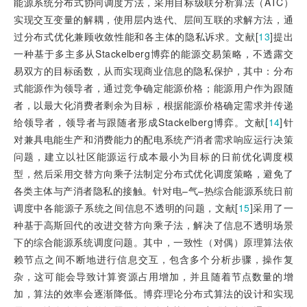
能源系统分布式协同调度方法，采用目标级联分析算法（ATC）
实现交互变量的解耦，使用层内迭代、层间互联的求解方法，通
过分布式优化兼顾收敛性能和各主体的隐私诉求。文献[
13
]提出
一种基于多主多从Stackelberg博弈的能源交易策略，不透露交
易双方的目标函数，从而实现商业信息的隐私保护，其中：分布
式能源作为领导者，通过竞争确定能源价格；能源用户作为跟随
者，以最大化消费者剩余为目标，根据能源价格确定需求并传递
给领导者，领导者与跟随者形成Stackelberg博弈。文献[
14
]针
对兼具电能生产和消费能力的配电系统产消者需求响应运行决策
问题，建立以社区能源运行成本最小为目标的日前优化调度模
型，然后采用交替方向乘子法制定分布式优化调度策略，避免了
各类主体与产消者隐私的接触。针对电–气–热综合能源系统日前
调度中各能源子系统之间信息不透明的问题，文献[
15
]采用了一
种基于高斯回代的改进交替方向乘子法，解决了信息不透明场景
下的综合能源系统调度问题。其中，一致性（对偶）原理算法依
赖节点之间不断地进行信息交互，包含多个分析步骤，操作复
杂，这可能会导致计算资源占用增加，并且随着节点数量的增
加，算法的效率会逐渐降低。博弈理论分布式算法的设计和实现