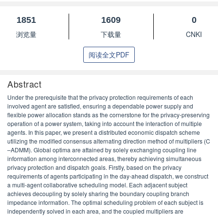
1851
1609
0
浏览量
下载量
CNKI
阅读全文PDF
Abstract
Under the prerequisite that the privacy protection requirements of each
involved agent are satisfied, ensuring a dependable power supply and
flexible power allocation stands as the cornerstone for the privacy-preserving
operation of a power system, taking into account the interaction of multiple
agents. In this paper, we present a distributed economic dispatch scheme
utilizing the modified consensus alternating direction method of multipliers (C
–ADMM). Global optima are attained by solely exchanging coupling line
information among interconnected areas, thereby achieving simultaneous
privacy protection and dispatch goals. Firstly, based on the privacy
requirements of agents participating in the day-ahead dispatch, we construct
a multi-agent collaborative scheduling model. Each adjacent subject
achieves decoupling by solely sharing the boundary coupling branch
impedance information. The optimal scheduling problem of each subject is
independently solved in each area, and the coupled multipliers are