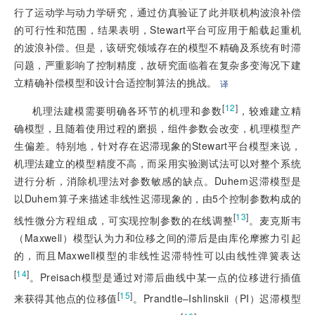
行了运动学与动力学研究，通过仿真验证了此并联机构波浪补偿
的可行性和范围，结果表明，Stewart平台可应用于船载起重机
的波浪补偿。但是，该研究领域存在的模型不精确及系统有时滞
问题，严重影响了控制精度，故研究面临着在复杂多变海况下建
立精确补偿模型和设计合适控制算法的挑战。
译
[
12
]
机理法建模需要明确各环节的机理和参数
，较难建立精
确模型，且随着使用过程的磨损，组件参数会改变，机理模型产
生偏差。特别地，针对存在迟滞现象的Stewart平台模型来说，
机理法建立的模型精度不高，而采用实验测试法可以对整个系统
进行分析，消除机理法对参数敏感的缺点。Duhem迟滞模型是
以Duhem算子来描述非线性迟滞现象的，由5个控制参数构成的
[
13
]
线性微分方程组成，可实现控制参数的在线调整
。麦克斯韦
（Maxwell）模型认为力和位移之间的滞后是由库伦摩擦力引起
的，而且Maxwell模型的非线性迟滞特性可以由线性弹簧表达
[
14
]
。Preisach模型是通过对滞后曲线中某一点的位移进行插值
[
15
]
来获得其他点的位移值
。Prandtle–Ishlinskii（PI）迟滞模型