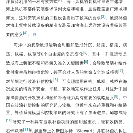
洋资源利用的一种有效方式
，海上风机的装机容量逐年递增，
海上风机零部件安装要求做到快速和精准，且要覆盖更广海域和
[
3
]
海况，这对安装风机的工程设备提出了较高的要求
。波浪补偿
对海上货物装载设备的精准安装及加快海上远洋建设有着极其重
[
4
]
要的意义
。
译
海洋中的复杂波浪运动会对船舶造成升沉、艏摇、横摇、横
[
5
]
荡、纵摇、纵荡等6个自由度的姿态变化
。其中，升沉运动是
[
6
]
造成海上装配不稳和吊装失准的关键因素
，会导致吊装补给作
[
7
]
业时发生吊物碰撞危险，甚至会对人员的生命安全造成损害
。
[
8
]
对船舶进行波浪补偿控制
，可实现船用吊机、舷梯、栈桥在海
况恶劣的情况下安全、平稳、有效地完成作业任务，对提升中国
[
9
]
海洋资源的开发技术和船舶补给能力具有重要的战略意义
。中
国在波浪补偿控制的研究起步较晚，但近年来在起重机和补给装
置、补偿系统模型和控制策略的研究上有了显著进展。邱志成等
[
10
]
研究了一种具有波浪补偿功能的船用起重机，能有效防晃。
[
11
]
石怀斌等
对起重臂上的斯图尔特（Stewart）并联补偿机构进