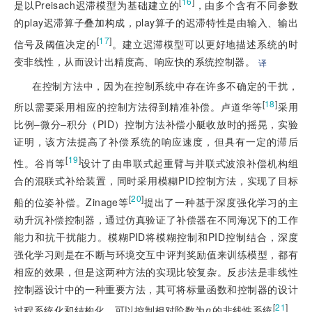
[
16
]
是以Preisach迟滞模型为基础建立的
，由多个含有不同参数
的play迟滞算子叠加构成，play算子的迟滞特性是由输入、输出
[
17
]
信号及阈值决定的
。建立迟滞模型可以更好地描述系统的时
变非线性，从而设计出精度高、响应快的系统控制器。
译
在控制方法中，因为在控制系统中存在许多不确定的干扰，
[
18
]
所以需要采用相应的控制方法得到精准补偿。卢道华等
采用
比例–微分–积分（PID）控制方法补偿小艇收放时的摇晃，实验
证明，该方法提高了补偿系统的响应速度，但具有一定的滞后
[
19
]
性。谷肖等
设计了由串联式起重臂与并联式波浪补偿机构组
合的混联式补给装置，同时采用模糊PID控制方法，实现了目标
[
20
]
船的位姿补偿。Zinage等
提出了一种基于深度强化学习的主
动升沉补偿控制器，通过仿真验证了补偿器在不同海况下的工作
能力和抗干扰能力。模糊PID将模糊控制和PID控制结合，深度
强化学习则是在不断与环境交互中评判奖励值来训练模型，都有
相应的效果，但是这两种方法的实现比较复杂。反步法是非线性
控制器设计中的一种重要方法，其可将标量函数和控制器的设计
[
21
]
过程系统化和结构化，可以控制相对阶数为
n
的非线性系统
。