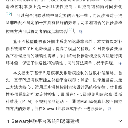
滑模控制本质上是一种非线性控制，即控制结构随时间变化
[
22
]
，可以完全消除系统中确定界的匹配干扰，而反步法对于消
除非匹配不确定的干扰具有良好的效果，两者相结合的反步滑模
[
23
]
控制方法可以将两者的优点相结合
。
译
鉴于PI模型能够很好描述系统的迟滞非线性，本文首次对补
偿系统建立了PI迟滞模型，提高了模型的精度。针对复杂多变海
况下补偿控制的准确性需求，采用终端反步滑模控制方法进行闭
环补偿，保证了快速性和准确性，同时算法简单，易于实现。
译
本文提出了基于PI建模和反步滑模控制的波浪补偿策略。首
先，基于PI迟滞模型建立补偿平台模型；然后，以李雅普诺夫第
二方法为核心，运用反步滑模控制方法设计系统控制律，对非线
性补偿系统进行稳定性控制；最后在4～5级规则和皮尔森·莫斯
科维茨（P–M）不规则船舶运动下，通过Matlab仿真比较不同控
制方法的效果，并在Stewart并联浮式平台上进行验证。
译
1
Stewart并联平台系统PI迟滞建模