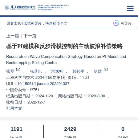
原文太长?试试AI导读，快速精读全文
AI导读
上一篇
|
下一篇
基于PI建模和反步滑模控制的主动波浪补偿策略
Research on Wave Compensation Strategy Based on PI Model and
Backstepping Sliding Control
张琴
，
张蒸忠
，
洪逸帆
，
顾邦平
，
胡雄
工程科学与技术
2024年56卷第1期 页码：11-21
DOI：
10.15961/j.jsuese.202201337
中图分类号：
P751
纸质出版日期：
2024-1-20
，
网络出版日期：
2023-8-30
，
收稿日期：
2022-12-7
引用本文
1191
2429
0