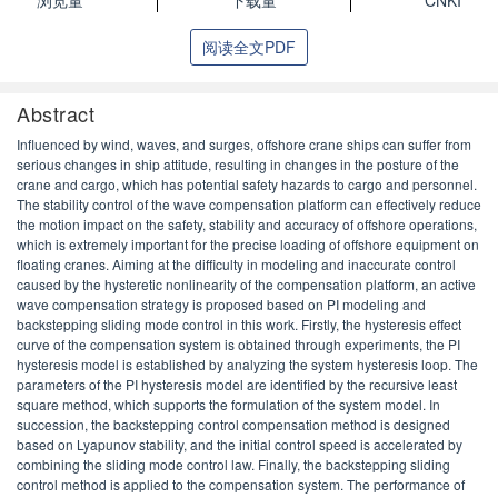
浏览量
下载量
CNKI
阅读全文PDF
Abstract
Influenced by wind, waves, and surges, offshore crane ships can suffer from
serious changes in ship attitude, resulting in changes in the posture of the
crane and cargo, which has potential safety hazards to cargo and personnel.
The stability control of the wave compensation platform can effectively reduce
the motion impact on the safety, stability and accuracy of offshore operations,
which is extremely important for the precise loading of offshore equipment on
floating cranes. Aiming at the difficulty in modeling and inaccurate control
caused by the hysteretic nonlinearity of the compensation platform, an active
wave compensation strategy is proposed based on PI modeling and
backstepping sliding mode control in this work. Firstly, the hysteresis effect
curve of the compensation system is obtained through experiments, the PI
hysteresis model is established by analyzing the system hysteresis loop. The
parameters of the PI hysteresis model are identified by the recursive least
square method, which supports the formulation of the system model. In
succession, the backstepping control compensation method is designed
based on Lyapunov stability, and the initial control speed is accelerated by
combining the sliding mode control law. Finally, the backstepping sliding
control method is applied to the compensation system. The performance of