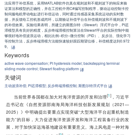
法应用于补偿系统，采用MATLAB软件仿真在规则波和不规则波下的响应来验
证算法和模型的正确性，并在工控机中用C#编写控制程序，驱动运动控制卡控
制伺服电机带动电缸进行补偿运动，同时通过传感器采集系统运动的实时数
据，并反馈给工控机形成闭环，以期验证补偿平台在补偿规则波和不规则波下
的补偿效果。实验结果表明，所建立的斯图尔特（Stewart）浮式平台中，PI迟
滞模型具有良好的精度，反步终端滑模控制算法在Stewart平台的实际控制中能
够很好地补偿波浪运动，相比比例–积分–微分控制（PID）、反步法、强化学习
等控制方法，反步终端滑模方法能快速较好跟踪期望位移，补偿精度达到0.972
9。
译
Keywords
active wave compensation;
PI hysteresis model;
backstepping terminal
sliding mode control;
Stewart floating platform
译
关键词
主动波浪补偿;
PI迟滞模型;
反步终端滑模控制;
斯图尔特浮式平台
译
[
1
]
当前世界各国都在加大对海洋资源的开发和治理
，习近平
总书记在《自然资源部南海局海洋科技创新发展规划（2021—
2025）》中明确提出要重点实现突破“大型海洋平台起重机制造
能力”的目标，大力促进海洋资源开发和海洋工程装备行业的发
展，对于加快深远海基地建设有重要意义。海上风电是一种对海
[
2
]