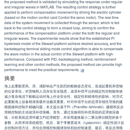
the proposed method is validated by simulating the response under regular
and irregular waves in MATLAB. The resulting control strategy is further
applied to perform compensation movement by driving the electric cylinder
(based on the motion control card Control the servo motor). The real-time
data of the system movement is collected through the sensor, which is fed
back to the control strategy to form a closed loop, aiming to confirm the
performance of the compensation platform under the both the regular and
irregular waves. The experimental results show that the established PI
hysteresis model of the Stewart platform achieve desired accuracy, and the
backstepping terminal sliding mode control algorithm is able to compensate
the wave motion in the actual control of the Stewart platform with high-
performance. Compared with PID, backstepping method, reinforcement
learning and other control methods, the proposed method can provide high
performance to meet the practical requirements.
译
摘要
海上起重船受风、浪、涌影响会产生剧烈的船舶姿态变化，造成起重机和货物
的位姿变化，对货物和人员存在安全隐患，波浪补偿平台的稳定性控制能有效
减少复杂海况下船舶运动对海上作业安全性、稳定性和精准性的影响，对浮式
起重船海上设备精准装载作业极其重要。针对补偿平台的迟滞非线性导致的建
模困难和控制不精确问题，本文提出基于PI（Prandtle–Ishlinskii）建模和反步
滑模控制的主动波浪补偿策略。首先，通过实验得到补偿系统的迟滞效应曲
线，分析系统迟滞环建立PI迟滞模型，并采用递推最小二乘法辨识模型的各个
参数，从而求得系统模型。然后，基于李雅普诺夫（Lyapunov）稳定性设计反
步控制补偿方法，并结合滑模控制规律加快初始控制速度。最后，将反步滑模