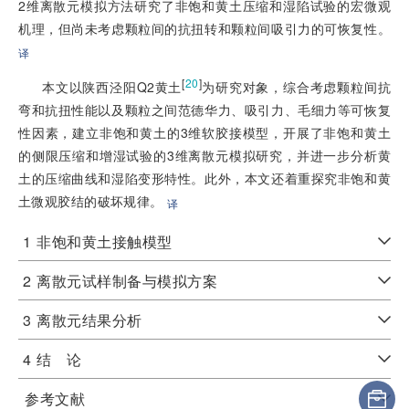
2维离散元模拟方法研究了非饱和黄土压缩和湿陷试验的宏微观
机理，但尚未考虑颗粒间的抗扭转和颗粒间吸引力的可恢复性。
译
[
20
]
本文以陕西泾阳Q2黄土
为研究对象，综合考虑颗粒间抗
弯和抗扭性能以及颗粒之间范德华力、吸引力、毛细力等可恢复
性因素，建立非饱和黄土的3维软胶接模型，开展了非饱和黄土
的侧限压缩和增湿试验的3维离散元模拟研究，并进一步分析黄
土的压缩曲线和湿陷变形特性。此外，本文还着重探究非饱和黄
土微观胶结的破坏规律。
译
1
非饱和黄土接触模型
2
离散元试样制备与模拟方案
3
离散元结果分析
4
结 论
参考文献