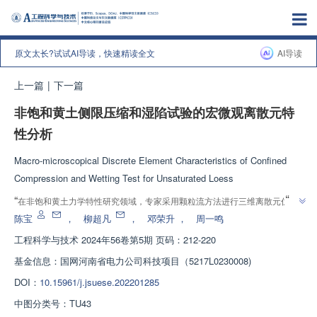
原文太长?试试AI导读，快速精读全文
AI导读
上一篇
|
下一篇
非饱和黄土侧限压缩和湿陷试验的宏微观离散元特
性分析
Macro-microscopical Discrete Element Characteristics of Confined
Compression and Wetting Test for Unsaturated Loess
”
“
在非饱和黄土力学特性研究领域，专家采用颗粒流方法进行三维离散元仿真
模拟分析，建立了软胶结接触模型，准确复现了非饱和黄土侧限压缩和快速增
陈宝
，
柳超凡
，
邓荣升
，
周一鸣
”
湿试验中的力学响应行为，为黄土力学特性研究提供了新方向。
工程科学与技术
2024年56卷第5期 页码：212-220
基金信息：
国网河南省电力公司科技项目（5217L0230008)
DOI：
10.15961/j.jsuese.202201285
中图分类号：
TU43