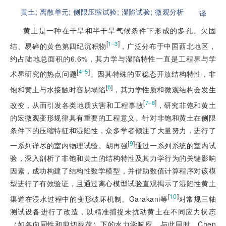
黄土;
离散单元;
侧限压缩试验;
湿陷试验;
微观分析
译
黄土是一种在干旱和半干旱气候条件下形成的多孔、欠固
[
]
1–3
结、易碎的黄色第四纪沉积物
，广泛分布于中国西北地区，
约占陆地总面积的6.6%，其力学与湿陷特性一直是工程界与学
[
]
4–5
术界研究的热点问题
。因其特殊的亚稳态开放结构特性，非
[
6
]
饱和黄土与水接触时容易塌陷
，其力学性质和微观结构会发生
[
]
7–8
改变，从而引发各类地质灾害和工程事故
，研究非饱和黄土
的宏微观变形规律具有重要的工程意义。针对非饱和黄土在侧限
条件下的压缩特征和湿陷性，众多学者倾注了大量努力，进行了
[
9
]
一系列详尽的室内物理试验。胡再强
通过一系列系统的室内试
验，深入剖析了非饱和黄土的结构特性及其力学行为的关键影响
因素，成功构建了结构性数学模型，并借助数值计算程序对该模
型进行了有效验证，且通过离心模型试验直观揭示了湿陷性黄土
[
10
]
渠道在浸水过程中的变形破坏机制。Garakani等
对常规三轴
测试设备进行了改造，以精准捕捉未扰动黄土在不同应力状态
（如各向同性
和剪切载荷）下的水力学响应。与此同时，Chen