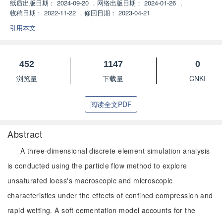
纸质出版日期：
2024-09-20
，
网络出版日期：
2024-01-26
，
收稿日期：
2022-11-22
，
修回日期：
2023-04-21
引用本文
452
1147
0
浏览量
下载量
CNKI
阅读全文PDF
Abstract
A three-dimensional discrete element simulation analysis
is conducted using the particle flow method to explore
unsaturated loess's macroscopic and microscopic
characteristics under the effects of confined compression and
rapid wetting. A soft cementation model accounts for the