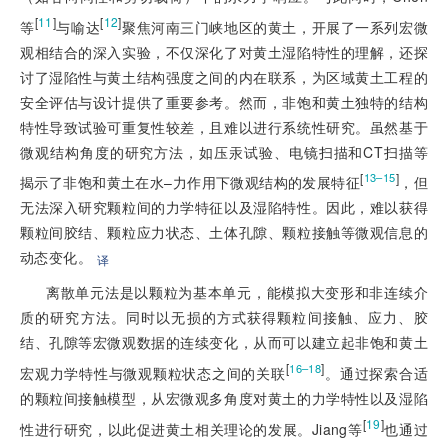
[
11
]
[
12
]
等
与喻达
聚焦河南三门峡地区的黄土，开展了一系列宏微
观相结合的深入实验，不仅深化了对黄土湿陷特性的理解，还探
讨了湿陷性与黄土结构强度之间的内在联系，为区域黄土工程的
安全评估与设计提供了重要参考。然而，非饱和黄土独特的结构
特性导致试验可重复性较差，且难以进行系统性研究。虽然基于
微观结构角度的研究方法，如压汞试验、电镜扫描和CT扫描等
[
]
13–15
揭示了非饱和黄土在水–力作用下微观结构的发展特征
，但
无法深入研究颗粒间的力学特征以及湿陷特性。因此，难以获得
颗粒间胶结、颗粒应力状态、土体孔隙、颗粒接触等微观信息的
动态变化。
译
离散单元法是以颗粒为基本单元，能模拟大变形和非连续介
质的研究方法。同时以无损的方式获得颗粒间接触、应力、胶
结、孔隙等宏微观数据的连续变化，从而可以建立起非饱和黄土
[
]
16–18
宏观力学特性与微观颗粒状态之间的关联
。通过探索合适
的颗粒间接触模型，从宏微观多角度对黄土的力学特性以及湿陷
[
19
]
性进行研究，以此促进黄土相关理论的发展。Jiang等
也通过