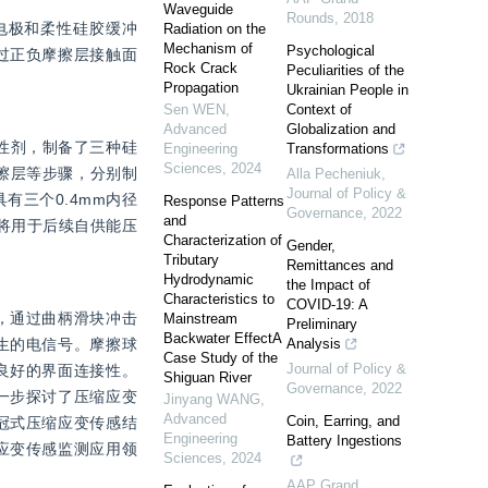
Waveguide
Rounds
,
2018
电极和柔性硅胶缓冲
Radiation on the
Mechanism of
Psychological
过正负摩擦层接触面
Rock Crack
Peculiarities of the
Propagation
Ukrainian People in
Sen WEN
,
Context of
Advanced
Globalization and
改性剂，制备了三种硅
Engineering
Transformations
Sciences
,
2024
胶摩擦层等步骤，分别制
Alla Pecheniuk
,
Journal of Policy &
有三个0.4mm内径
Response Patterns
Governance
,
2022
and
将用于后续自供能压
Characterization of
Gender,
Tributary
Remittances and
Hydrodynamic
the Impact of
Characteristics to
COVID-19: A
，通过曲柄滑块冲击
Mainstream
Preliminary
Backwater EffectA
生的电信号。摩擦球
Analysis
Case Study of the
Journal of Policy &
良好的界面连接性。
Shiguan River
Governance
,
2022
一步探讨了压缩应变
Jinyang WANG
,
Advanced
Coin, Earring, and
冠式压缩应变传感结
Engineering
Battery Ingestions
应变传感监测应用领
Sciences
,
2024
AAP Grand