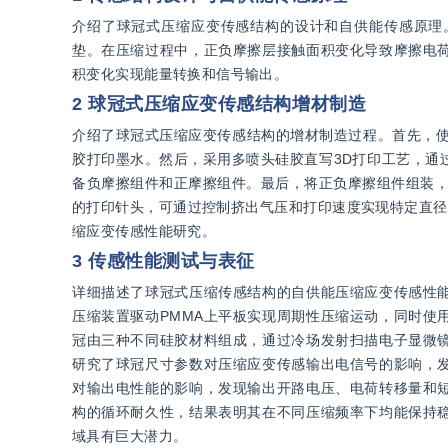
介绍了球冠式压缩应变传感结构的设计和自供能传感原理
垫。在压缩过程中，正负摩擦层接触面积变化导致摩擦电
积变化实现能量转换和信号输出。
2 球冠式压缩应变传感结构增材制造
介绍了球冠式压缩应变传感结构的增材制造过程。首先，使用E
胶打印墨水。然后，采用多喷头硅胶直写3D打印工艺，通过打印支
备负摩擦组件和正摩擦组件。最后，将正负摩擦组件组装，
的打印针头，可通过控制挤出气压和打印速度实现特定直径
缩应变传感性能研究。
3 传感性能测试与表征
详细描述了球冠式压缩传感结构的自供能压缩应变传感性
压缩装置驱动PMMA上平板实现周期性压缩运动，同时使
冠由三种不同硅胶材料组成，通过冷场发射扫描电子显微
研究了球冠尺寸参数对压缩应变传感输出电信号的影响，
对输出电性能的影响，发现输出开路电压、电荷转移量和
构的循环耐久性，结果表明其在不同压缩频率下均能保持
域具有巨大潜力。