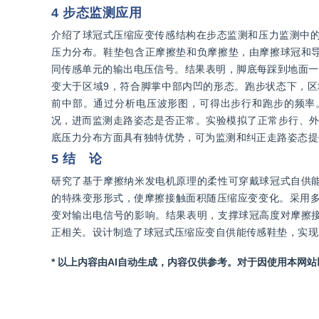
4 步态监测应用
介绍了球冠式压缩应变传感结构在步态监测和压力监测中的
压力分布。鞋垫包含正摩擦垫和负摩擦垫，由摩擦球冠和
同传感单元的输出电压信号。结果表明，脚底每踩到地面一
变大于区域9，符合脚掌中部内凹的形态。跑步状态下，区
前中部。通过分析电压波形图，可得出步行和跑步的频率
况，进而监测走路姿态是否正常。实验模拟了正常步行、外
底压力分布方面具有独特优势，可为监测和纠正走路姿态提
5 结 论
研究了基于摩擦纳米发电机原理的柔性可穿戴球冠式自供
的特殊变形形式，使摩擦接触面积随压缩应变变化。采用多
变对输出电信号的影响。结果表明，支撑球冠高度对摩擦
正相关。设计制造了球冠式压缩应变自供能传感鞋垫，实现
* 以上内容由AI自动生成，内容仅供参考。对于因使用本网