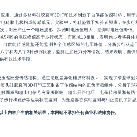
应用。通过多材料硅胶直写3D打印技术制造了自供能传感鞋垫，用于
导电硅胶电极构成传感单元。实验中，将鞋垫置于实验者脚底，在步行
次，对应产生一个电压波形，踩踏时电压值增大，抬脚时电压值降低。区
域5和9的电压峰值高于步行状态，而区域13相反，表明跑步者将身体
。自供能传感鞋垫还能监测各个传感区域的电压峰值，分析步行状态
八字和内八字3种步行状态，监测足底压力分布情况。结果表明，自供
供有效技术手段。
能压缩应变传感结构。通过硬度差异化硅胶材料设计，实现了摩擦球冠
喷头硅胶直写3D打印工艺制备了传感结构的正负摩擦组件，分析了球
接触面积和输出电信号有显著影响，输出开路电压、电荷转移量和短路
了步行和跑步等运动状态监测，为走路姿态实时监测与纠正提供了新思
站以上内容产生的相关后果，本网站不承担任何商业和法律责任。