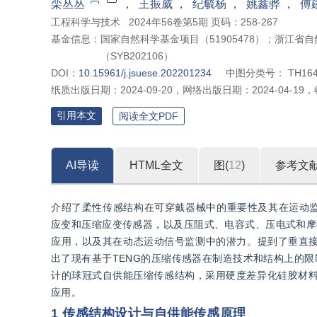
栾丛丛
，
王振威
，
纪毓杨
，
姚鑫骅
，
傅
工程科学与技术
2024年56卷第5期 页码：258-267
基金信息：
国家自然科学基金项目（51905478）；浙江省自
（SYB202106）
DOI：
10.15961/j.jsuese.202201234
中图分类号：
TH16
纸质出版日期：
2024-09-20
，
网络出版日期：
2024-04-19
，
引用本文
阅读全文PDF
AI导读
HTML全文
图(
12
)
参考文
介绍了柔性传感结构在可穿戴器械中的重要性及其在运动
应变和压缩应变传感器，以及压阻式、电容式、压电式和摩
应用，以及其在动态运动信号监测中的潜力。提到了垂直接
出了现有基于TENG的压缩传感器在制造技术和结构上的
计的球冠式自供能压缩传感结构，采用硬度差异化硅胶材料
应用。
1 传感结构设计与自供能传感原理