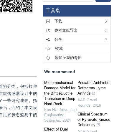
工具集
下载
参考文献导出
分享
收藏
添加至我的专辑
We recommend
Micromechanical
Pediatric Antibiotic-
器的分类，包括拉伸
Damage Model for
Refractory Lyme
供能传感器设计中的
the BrittleDuctile
Arthritis
Transition in Deep
AAP Grand
了一些研究成果。指
Hard Rock
Rounds
,
2019
最后，介绍了本文设
Kun HU
,
Advanced
Clinical Spectrum
在足底步态监测中的
Engineering
of Pyruvate Kinase
Sciences
,
2024
Deficiency
Effect of Dual
AAP Grand