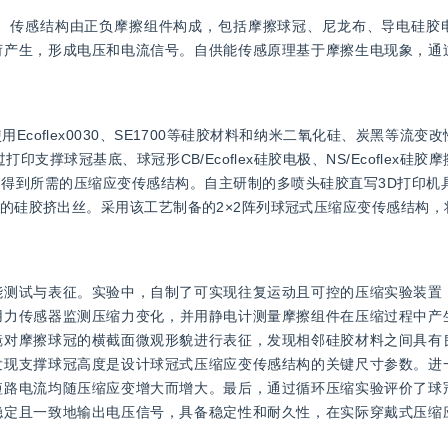
。传感结构由正负摩擦组件构成，包括摩擦球冠、尼龙布、导电硅胶
荷产生，形成电压和电流信号。自供能传感原理基于摩擦生电现象，通
coflex0030、SE1700等硅胶材料和纳米二氧化硅、炭黑等流变
撑球冠基底、球冠形CB/Ecoflex硅胶电极、NS/Ecoflex硅
得到所需的压缩应变传感结构。自主研制的多喷头硅胶直写3D打印机具
的硅胶挤出丝。采用该工艺制备的2×2阵列球冠式压缩应变传感结构，
能测试与表征。实验中，自制了可实现往复运动且可控的压缩实验装置
用力传感器监测压缩力变化，并用静电计测量摩擦组件在压缩过程中产
镜对摩擦球冠的横截面微观形貌进行表征，发现相邻硅胶材料之间具有
发现支撑球冠高度是设计球冠式压缩应变传感结构的关键尺寸参数。进
短路电流均随压缩应变增大而增大。最后，通过循环压缩实验评价了球
稳定且一致地输出电压信号，具备稳定性和耐久性，在实际穿戴式压缩