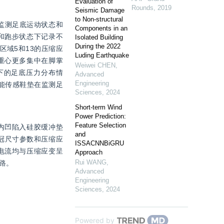
Evaluation of
Rounds
,
2019
Seismic Damage
to Non-structural
监测足底运动状态和
Components in an
和跑步状态下记录不
Isolated Building
During the 2022
域5和13的压缩应
Luding Earthquake
重心更多集中在脚掌
Weiwei CHEN
,
下的足底压力分布情
Advanced
Engineering
能传感鞋垫在监测足
Sciences
,
2024
Short-term Wind
Power Prediction:
Feature Selection
内凹陷入硅胶缓冲垫
and
冠尺寸参数和压缩应
ISSACNNBiGRU
电流均与压缩应变呈
Approach
Rui WANG
,
路。
Advanced
Engineering
Sciences
,
2024
Powered by