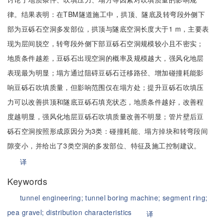
律。结果表明：在TBM隧道施工中，拱顶、隧底及转弯段外侧下
部为豆砾石空洞多发部位，拱顶与隧底空洞长度大于1 m，主要表
现为层间脱空，转弯段外侧下部豆砾石空洞规模较小且不密实；
地质条件越差，豆砾石出现空洞的概率及规模越大，强风化地层
表现最为明显；塌方通过阻碍豆砾石迁移路径、增加碰撞耗能影
响豆砾石吹填质量，但影响范围仅在塌方处；提升豆砾石吹填压
力可以改善拱顶和隧底豆砾石填充状态，地质条件越好，改善程
度越明显，强风化地层豆砾石吹填质量改善不明显；管片壁后豆
砾石空洞按照形成原因分为3类：碰撞耗能、塌方掉块和转弯段间
隙变小，并给出了3类空洞的多发部位、特征及施工控制建议。
译
Keywords
tunnel engineering;
tunnel boring machine;
segment ring;
pea gravel;
distribution characteristics
译