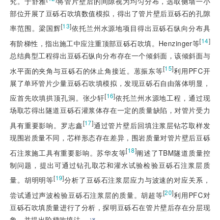
究。于舒雅
将管片壁后的间隙视为均匀分布，选取侧墙一小
部位开展了豆砾石吹填数值模拟，得出了管片壁后豆砾石的孔隙
[
13
]
率范围。梁国辉
依托兰州水源地项目得出豆砾石纵向分布具
[
14
]
有阶梯性，指出施工中应注重顶部豆砾石吹填。Henzinger等
总结典型工程得出豆砾石纵向分布存在一个倾斜面，该倾斜面与
[
15
]
水平面的夹角与豆砾石的休止角接近。葸振东等
利用PFC开
展了单环管片少量豆砾石吹填模拟，发现豆砾石自由落体明显，
[
16
]
应首先吹填拱顶孔洞。张少轩
依托兰州水源地工程，通过现
场取芯得出隧道豆砾石灌浆体存在一定的质量缺陷，对管片受力
[
17
]
具有重要影响。罗志鑫
通过管片壁后回填注浆层钻芯取样发
现围岩质量不同，芯样形态存在差异，围岩质量对管片壁后豆砾
[
18
]
石注浆施工具有重要影响。苏华友等
阐述了TBM隧道质量控
制问题，提出可通过钻孔取芯和灌水试验检验豆砾石注浆层质
[
19
]
量。胡明明等
分析了豆砾石注浆层应力与波速的对应关系，
[
20
]
尝试通过声波检验豆砾石注浆层的质量。胡超等
利用PFC对
豆砾石吹填质量进行了分析，探明豆砾石在管片壁后存在分层现
象，并提出阶梯吹填法。