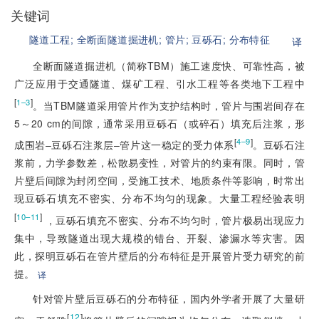
关键词
隧道工程;
全断面隧道掘进机;
管片;
豆砾石;
分布特征
译
全断面隧道掘进机（简称TBM）施工速度快、可靠性高，被
广泛应用于交通隧道、煤矿工程、引水工程等各类地下工程中
[
]
1–3
。当TBM隧道采用管片作为支护结构时，管片与围岩间存在
5～20 cm的间隙，通常采用豆砾石（或碎石）填充后注浆，形
[
]
4–9
成围岩–豆砾石注浆层–管片这一稳定的受力体系
。豆砾石注
浆前，力学参数差，松散易变性，对管片的约束有限。同时，管
片壁后间隙为封闭空间，受施工技术、地质条件等影响，时常出
现豆砾石填充不密实、分布不均匀的现象。大量工程经验表明
[
]
10–11
 ，豆砾石填充不密实、分布不均匀时，管片极易出现应力
集中，导致隧道出现大规模的错台、开裂、渗漏水等灾害。因
此，探明豆砾石在管片壁后的分布特征是开展管片受力研究的前
提。
译
针对管片壁后豆砾石的分布特征，国内外学者开展了大量研
[
12
]