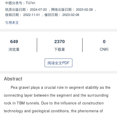
中图分类号：
TU741
纸质出版日期：
2024-07-20
，
网络出版日期：
2023-02-28
，
收稿日期：
2022-11-01
，
修回日期：
2023-02-08
引用本文
649
2370
0
浏览量
下载量
CNKI
阅读全文PDF
Abstract
Pea gravel plays a crucial role in segment stability as the
connecting layer between the segment and the surrounding
rock in TBM tunnels. Due to the influence of construction
technology and geological conditions, the phenomena of