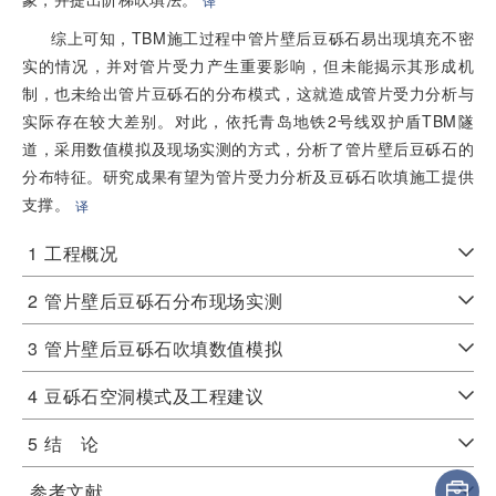
译
综上可知，TBM施工过程中管片壁后豆砾石易出现填充不密
实的情况，并对管片受力产生重要影响，但未能揭示其形成机
制，也未给出管片豆砾石的分布模式，这就造成管片受力分析与
实际存在较大差别。对此，依托青岛地铁2号线双护盾TBM隧
道，采用数值模拟及现场实测的方式，分析了管片壁后豆砾石的
分布特征。研究成果有望为管片受力分析及豆砾石吹填施工提供
支撑。
译
1
工程概况
2
管片壁后豆砾石分布现场实测
3
管片壁后豆砾石吹填数值模拟
4
豆砾石空洞模式及工程建议
5
结 论
参考文献