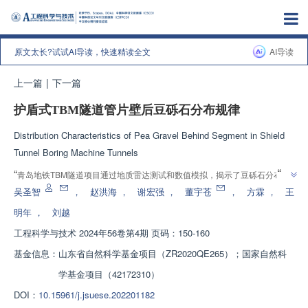
原文太长?试试AI导读，快速精读全文
AI导读
上一篇
|
下一篇
护盾式TBM隧道管片壁后豆砾石分布规律
Distribution Characteristics of Pea Gravel Behind Segment in Shield
Tunnel Boring Machine Tunnels
”
“
青岛地铁TBM隧道项目通过地质雷达测试和数值模拟，揭示了豆砾石分布特
”
征及其对管片受力的影响，为TBM隧道施工提供指导。
吴圣智
，
赵洪海
，
谢宏强
，
董宇苍
，
方霖
，
王
明年
，
刘越
工程科学与技术
2024年56卷第4期 页码：150-160
基金信息：
山东省自然科学基金项目（ZR2020QE265）；国家自然科
学基金项目（42172310）
DOI：
10.15961/j.jsuese.202201182