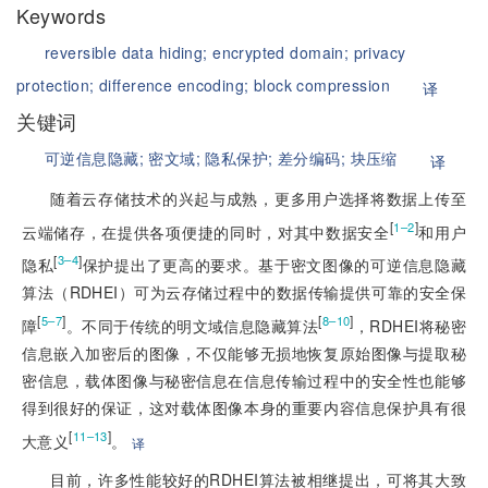
Keywords
reversible data hiding;
encrypted domain;
privacy
protection;
difference encoding;
block compression
译
关键词
可逆信息隐藏;
密文域;
隐私保护;
差分编码;
块压缩
译
随着云存储技术的兴起与成熟，更多用户选择将数据上传至
[
]
1–2
云端储存，
在提供各项便捷的同时，对其中数据安全
和用户
[
]
3–4
隐私
保护提出了更高的要求。基于密文图像的可逆信息隐藏
算法（RDHEI）可为云存储过程中的数据传输提供可靠的安全保
[
]
[
]
5–7
8–10
障
。不同于传统的明文域信息隐藏算法
，RDHEI将秘密
信息嵌入加密后的图像，不仅能够无损地恢复原始图像与提取秘
密信息，载体图像与秘密信息在信息传输过程中的安全性也能够
得到很好的保证，这对载体图像本身的重要内容信息保护具有很
[
]
11–13
大意义
。
译
目前，许多性能较好的RDHEI算法被相继提出，可将其大致