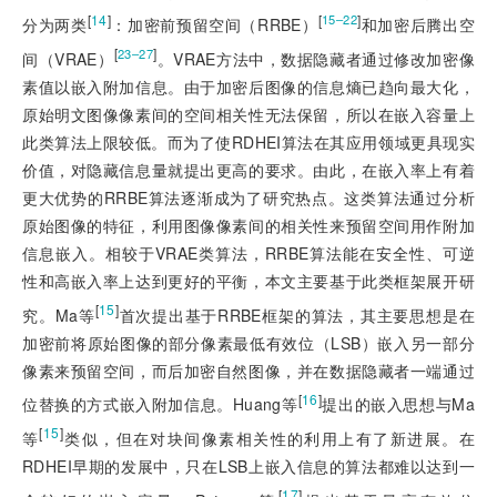
[
14
]
[
]
15–22
分为两类
：加密前预留空间（RRBE）
和加密后腾出空
[
]
23–27
间（VRAE）
。VRAE方法中，数据隐藏者通过修改加密像
素值以嵌入附加信息。由于加密后图像的信息熵已趋向最大化，
原始明文图像像素间的空间相关性无法保留，所以在嵌入容量上
此类算法上限较低。而为了使RDHEI算法在其应用领域更具现实
价值，对隐藏信息量就提出更高的要求。由此，在嵌入率上有着
更大优势的RRBE算法逐渐成为了研究热点。这类算法通过分析
原始图像的特征，利用图像像素间的相关性来预留空间用作附加
信息嵌入。相较于VRAE类算法，RRBE算法能在安全性、可逆
性和高嵌入率上达到更好的平衡，本文主要基于此类框架展开研
[
15
]
究。Ma等
首次提出基于RRBE框架的算法，其主要思想是在
加密前将原始图像的部分像素最低有效位（LSB）嵌入另一部分
像素来预留空间，而后加密自然图像，并在数据隐藏者一端通过
[
16
]
位替换的方式嵌入附加信息。Huang等
提出的嵌入思想与Ma
[
15
]
等
类似，但在对块间像素相关性的利用上有了新进展。在
RDHEI早期的发展中，只在LSB上嵌入信息的算法都难以达到一
[
17
]