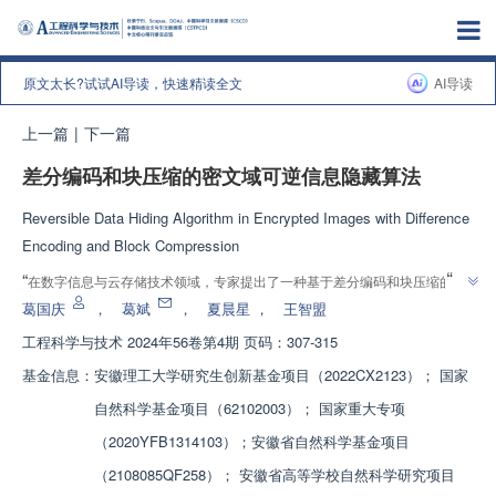
原文太长?试试AI导读，快速精读全文
AI导读
上一篇
|
下一篇
差分编码和块压缩的密文域可逆信息隐藏算法
Reversible Data Hiding Algorithm in Encrypted Images with Difference
Encoding and Block Compression
”
“
在数字信息与云存储技术领域，专家提出了一种基于差分编码和块压缩的密
”
文域可逆信息隐藏算法，有效提升了嵌入容量和安全性。
葛国庆
，
葛斌
，
夏晨星
，
王智盟
工程科学与技术
2024年56卷第4期 页码：307-315
基金信息：
安徽理工大学研究生创新基金项目（2022CX2123）； 国家
自然科学基金项目（62102003）； 国家重大专项
（2020YFB1314103）；安徽省自然科学基金项目
（2108085QF258）； 安徽省高等学校自然科学研究项目