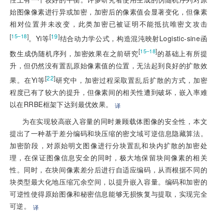
始图像像素进行异或加密，加密后的像素值会显著变化，但像素
相对位置并未改变，此类加密已被证明不能抵抗唯密文攻击
[
]
[
19
]
15–18
。Yi等
结合动力学公式，构造混沌映射Logistic-sine函
[
]
15–18
数生成伪随机序列，加密效果在之前研究
的基础上有所提
升，但仍然没有置乱原始像素值的位置，无法起到良好的扩散效
[
22
]
果。在Yi等
研究中，加密过程采取置乱后扩散的方式，加密
程度已有了较大的提升，但像素间的相关性遭到破坏，嵌入率难
以在RRBE框架下达到最优效果。
译
为在实现较高嵌入容量的同时兼顾载体图像的安全性，本文
提出了一种基于差分编码和块压缩的密文域可逆信息隐藏算法。
加密阶段，对原始明文图像进行分块置乱和块内扩散的加密处
理，在保证图像信息安全的同时，极大地保留块间像素的相关
性。同时，在块间像素差分后进行自适应编码，从而根据不同的
块类型最大化地压缩冗余空间，以提升嵌入容量。编码和加密的
可逆性使得原始图像和秘密信息能够无损恢复与提取，实现完全
可逆。
译