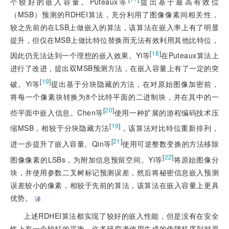
个较好的嵌入容量。Puteaux等
提出基于最高有效位
（MSB）预测的RDHEI算法，充分利用了图像像素间相关性，
较之先前的在LSB上做嵌入的算法，该算法在嵌入率上有了明显
提升，但仅在MSB上做比特位替换而无法有效利用其他比特位，
[
18
]
因此仍无法达到一个理想的嵌入效果。Yi等
在Puteaux算法上
进行了改进，提出双MSB预测方法，在嵌入容量上有了一定的突
[
19
]
破。Yi等
提出基于分块隐藏的方法，在对原始图像加密前，
将每一个像素块转换为8个比特平面的二进制块，并在其中的一
[
20
]
些平面中嵌入信息。Chen等
使用一种扩展的游程编码技术压
[
19
]
缩MSB，相较于分块隐藏方法
，该算法对比特位重新排列，
[
21
]
进一步提升了嵌入容量。Qin等
使用可逆整数变换的方法移除
[
22
]
图像像素的LSBs，为附加信息预留空间。Yi等
将原始图像分
块，并使用参数二叉树标记预测误差，然后将秘密信息嵌入预测
误差较小的像素，相较于先前的算法，该算法在嵌入容量上更具
优势。
译
上述RDHEI算法都实现了较好的嵌入性能，但是没有在安全
性上有一个较好的平衡。许多研究者使用生成的伪随机序列对原