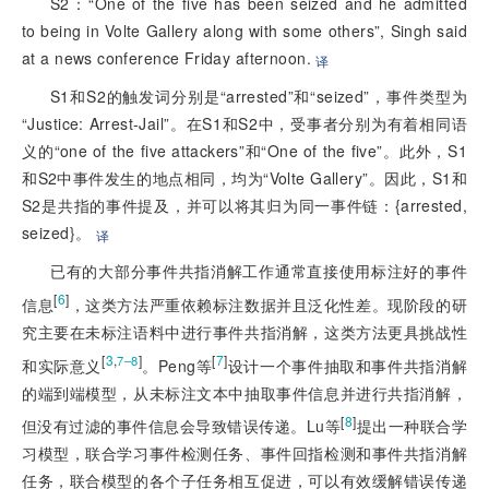
S2：“One of the five has been seized and he admitted
to being in Volte Gallery along with some others”, Singh said
at a news conference Friday afternoon.
译
S1和S2的触发词分别是“arrested”和“seized”，事件类型为
“Justice: Arrest-Jail”。在S1和S2中，受事者分别为有着相同语
义的“one of the five attackers”和“One of the five”。此外，S1
和S2中事件发生的地点相同，均为“Volte Gallery”。因此，S1和
S2是共指的事件提及，并可以将其归为同一事件链：{arrested,
seized}。
译
已有的大部分事件共指消解工作通常直接使用标注好的事件
[
6
]
信息
，这类方法严重依赖标注数据并且泛化性差。现阶段的研
究主要在未标注语料中进行事件共指消解，这类方法更具挑战性
[
3
,
]
[
7
]
7–8
和实际意义
。Peng等
设计一个事件抽取和事件共指消解
的端到端模型，从未标注文本中抽取事件信息并进行共指消解，
[
8
]
但没有过滤的事件信息会导致错误传递。Lu等
提出一种联合学
习模型，联合学习事件检测任务、事件回指检测和事件共指消解
任务，联合模型的各个子任务相互促进，可以有效缓解错误传递