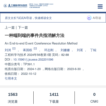
原文太长?试试AI导读，快速精读全文
AI导读
上一篇
|
下一篇
一种端到端的事件共指消解方法
An End-to-end Event Coreference Resolution Method
刘浏
，
蒋国权
，
环志刚
，
刘姗姗
，
刘茗
，
丁鲲
工程科学与技术
2024年56卷第1期 页码：82-88
DOI：
10.15961/j.jsuese.202201096
中图分类号：
TP391.1
纸质出版日期：
2024-1-20
，
网络出版日期：
2023-6-30
，
收稿日期：
2022-10-12
引用本文
1563
1411
0
浏览量
下载量
CNKI