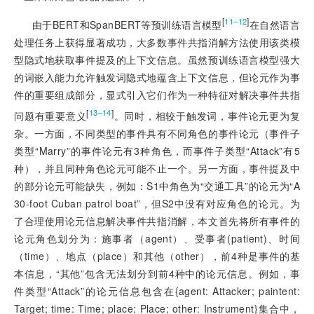
[
]
11–12
由于BERT和SpanBERT等预训练语言模型
在自然语言
处理任务上获得显著成功，大多数事件共指消解方法使用该类模
型隐式地获取事件提及的上下文信息。虽然预训练语言模型强大
的词嵌入能力允许触发词隐式地蕴含上下文信息，但论元作为事
件的重要组成部分，显式引入它们作为一种特征对解决事件共指
[
]
13–14
问题有重要意义
。同时，相较于触发词，事件论元更为复
杂。一方面，不同类型的事件具有不同角色的事件论元（事件子
类型“Marry”的事件论元有3种角色，而事件子类型“Attack”有5
种），并且同种角色论元可能不止一个。另一方面，事件提及中
的部分论元可能缺失，例如：S1中角色为“交通工具”的论元为“A
30-foot Cuban patrol boat”，但S2中没有对应角色的论元。为
了合理使用论元信息解决事件共指消解，本文首先将所有事件的
论元角色划分为：施事者（agent）、受事者(patient)、时间
（time）、地点（place）和其他（other），前4种是事件的基
本信息，“其他”包含无法划分到前4种中的论元信息。例如，事
件类型“Attack”的论元信息包含在{agent: Attacker; paintent:
Target; time: Time; place: Place; other: Instrument}集合中，