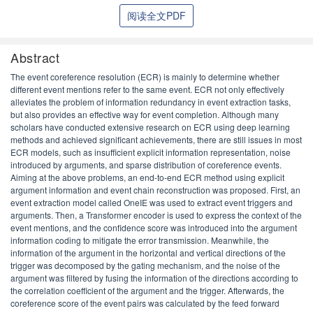
阅读全文PDF
Abstract
The event coreference resolution (ECR) is mainly to determine whether
different event mentions refer to the same event. ECR not only effectively
alleviates the problem of information redundancy in event extraction tasks,
but also provides an effective way for event completion. Although many
scholars have conducted extensive research on ECR using deep learning
methods and achieved significant achievements, there are still issues in most
ECR models, such as insufficient explicit information representation, noise
introduced by arguments, and sparse distribution of coreference events.
Aiming at the above problems, an end-to-end ECR method using explicit
argument information and event chain reconstruction was proposed. First, an
event extraction model called OneIE was used to extract event triggers and
arguments. Then, a Transformer encoder is used to express the context of the
event mentions, and the confidence score was introduced into the argument
information coding to mitigate the error transmission. Meanwhile, the
information of the argument in the horizontal and vertical directions of the
trigger was decomposed by the gating mechanism, and the noise of the
argument was filtered by fusing the information of the directions according to
the correlation coefficient of the argument and the trigger. Afterwards, the
coreference score of the event pairs was calculated by the feed forward