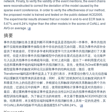
network. Finally, to verify the validity of the event mentions, the event chains
were reconstructed to correct the deviation of the model caused by the
sparse event coreference. In order to verify the effectiveness of our method,
the proposed model is trained and tested on the public dataset ACE2005.
The experimental results showed that our model in end-to-end ECR task is
5.67% and 6.24% higher than the other models in the scores of CoNLL and
AVG on average.
译
摘要
事件共指消解任务主要是判断不同事件提及是否指向同一件事件。事件共指消
解不仅能有效缓解事件抽取任务中存在的信息冗余问题，而且为事件内容补全
提供了有效途径。尽管许多学者利用深度学习方法对事件共指消解进行了大量
研究。但是大部分事件共指消解模型中仍然存在显式信息表示不足、论元噪声
引入以及共指事件分布稀疏等问题。针对上述问题，提出了一种利用显式论元
信息和重构事件链的端到端事件共指消解方法。首先，使用名为OneIE事件抽取
模型提取事件的触发词和论元以获取事件的结构化信息；随后，使用
Transformer编码器对事件提及上下文进行表示，并将置信分数引入论元信息编
码以缓解其可能带来的误差传递；同时，采用门控机制对论元在触发词的水平
和垂直方向上的信息进行分解，并根据论元和触发词的相关系数融合两个方向
的信息，过滤论元中的噪声；然后，使用前馈网络计算事件提及对共指得分；
最后，通过重构事件链验证事件提及的合法性以纠正由共指事件稀疏性带来的
模型训练结果偏差。为了验证方法的有效性，本文基于数据集ACE2005进行实
验。结果表明，本文模型在端到端事件共指消解任务上具有一定的先进性，其
中CoNLL和AVG指标平均高出基线模型5.67%和6.24%。
译
Keywords