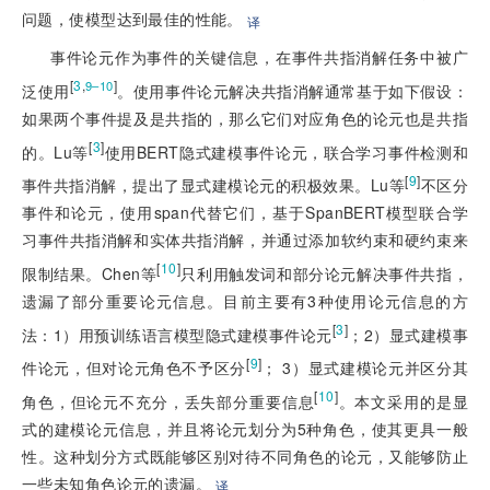
问题，使模型达到最佳的性能。
译
事件论元作为事件的关键信息，在事件共指消解任务中被广
[
3
,
]
9–10
泛使用
。使用事件论元解决共指消解通常基于如下假设：
如果两个事件提及是共指的，那么它们对应角色的论元也是共指
[
3
]
的。Lu等
使用BERT隐式建模事件论元，联合学习事件检测和
[
9
]
事件共指消解，提出了显式建模论元的积极效果。Lu等
不区分
事件和论元，使用span代替它们，基于SpanBERT模型联合学
习事件共指消解和实体共指消解，并通过添加软约束和硬约束来
[
10
]
限制结果。Chen等
只利用触发词和部分论元解决事件共指，
遗漏了部分重要论元信息。目前主要有3种使用论元信息的方
[
3
]
法：1）用预训练语言模型隐式建模事件论元
；2）显式建模事
[
9
]
件论元，但对论元角色不予区分
； 3）显式建模论元并区分其
[
10
]
角色，但论元不充分，丢失部分重要信息
。本文采用的是显
式的建模论元信息，并且将论元划分为5种角色，使其更具一般
性。这种划分方式既能够区别对待不同角色的论元，又能够防止
一些未知角色论元的遗漏。
译