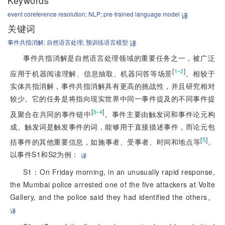
event coreference resolution;
NLP;
pre-trained language model
译
关键词
事件共指消解;
自然语言处理;
预训练语言模型
译
事件共指消解是自然语言处理领域的重要任务之一，被广泛
[
]
1–2
应用于机器阅读理解、信息抽取、机器问答等场景
。相较于
实体共指消解，事件共指消解具有更高的挑战性，并且研究相对
较少。它的任务是将指向现实世界中同一事件提及的不同事件提
[
]
3–4
及聚合在共同的事件链中
。事件主要由触发词和事件论元构
成。触发词是触发事件的词，能够用于直接描述事件，而论元包
[
5
]
括事件的其他重要信息，如施事者、受事者、时间和地点等
。
以事件S1和S2为例：
译
S1：On Friday morning, in an unusually rapid response,
the Mumbai police arrested one of the five attackers at Volte
Gallery, and the police said they had identified the others。
译