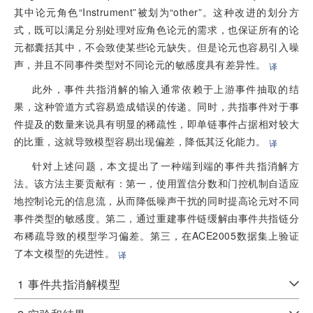
其中论元角色“Instrument”被划为“other”。这种改进的划分方
式，既可以满足分别处理对应角色论元的需求，也保证所有的论
元都囊括其中，不会致使某些论元缺失。但是论元也容易引入噪
声，并且不同事件类型对不同论元的敏感度具有差异性。
译
此外，事件共指消解的输入通常依赖于上游事件抽取的结
果，这种管道方式容易造成错误的传递。同时，共指事件对于事
件提及的数量来说具有明显的稀疏性，即单链事件占据相对较大
的比重，这就导致模型容易出现偏差，降低其泛化能力。
译
针对上述问题，本文提出了一种端到端的事件共指消解方
法。该方法主要贡献有：第一，使用置信分数和门控机制自适应
地控制论元的信息流，从而降低噪声干扰的同时提高论元对不同
事件类型的敏感度。第二，通过重建事件链缓解由事件共指链分
布稀疏导致的模型学习偏差。第三，在ACE2005数据集上验证
了本文模型的先进性。
译
1
事件共指消解模型