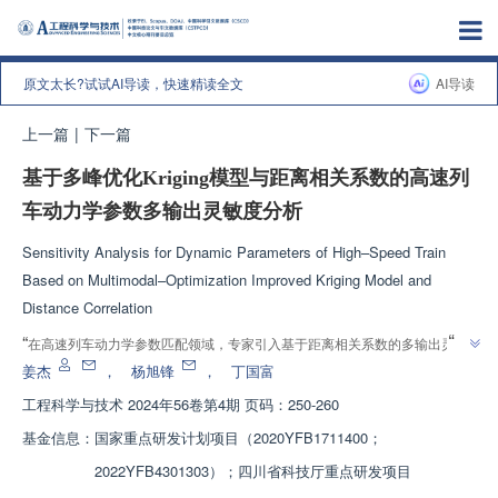
原文太长?试试AI导读，快速精读全文
AI导读
上一篇
|
下一篇
基于多峰优化Kriging模型与距离相关系数的高速列
车动力学参数多输出灵敏度分析
Sensitivity Analysis for Dynamic Parameters of High–Speed Train
Based on Multimodal–Optimization Improved Kriging Model and
Distance Correlation
”
“
在高速列车动力学参数匹配领域，专家引入基于距离相关系数的多输出灵敏
度分析技术，建立了Kriging模型，并通过多峰优化算法优化超参数，为动力
姜杰
，
杨旭锋
，
丁国富
”
学参数匹配提供解决方案。
工程科学与技术
2024年56卷第4期 页码：250-260
基金信息：
国家重点研发计划项目（2020YFB1711400；
2022YFB4301303）；四川省科技厅重点研发项目