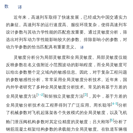
数
译
近年来，高速列车取得了快速发展，已经成为中国交通实力
的象征。高速列车的运行速度高、服役环境复杂，使得高速列车
设计参数与其动力学性能的匹配愈发重要。通过灵敏度分析，筛
选出对列车动力学性能影响较大的参数、排除影响小的参数，对
动力学参数的恰当匹配具有重要意义。
译
灵敏度分析分为局部灵敏度和全局灵敏度。局部灵敏度仅能
反映参数在名义值附近小范围波动的影响程度，而全局灵敏度可
以给出参数整个定义域内的敏感信息。因此，对于复杂工程问题
的参数敏感性分析，常常采用全局灵敏度分析技术。近年来，国
内外学者研究了多种全局灵敏度分析技术。常见的有基于方差的
[
]
[
3
]
1–2
全局灵敏度方法
和矩独立灵敏度方法
，其中，基于方差的
[
]
4-5
全局灵敏分析技术在工程界得到了广泛应用。周长聪等
分析
了机械参数对飞机起落架各个失效模式的全局灵敏度，以及飞机
[
6
]
舱门泄压阀机构参数对其定位精度的灵敏度；吕大刚等
分析了
钢筋混凝土框架结构参数的承载能力全局灵敏度。在轨道车辆领