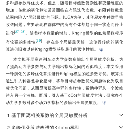
多种超参数寻优技术。但是，随着目标函数复杂性和变量维度的
增加，传统的演化算法常常面临在有限迭代次数、有限种群数量
范围内陷入“局部最优”的问题。以GA为例，其容易发生种群早熟
收敛问题，主要表现在群体中的所有个体都趋于同一状态而停止
[
]
27–28
进化
。随着样本数量的增加，Kriging模型的似然函数程序
[
29
]
有较强的多峰性
，存在多个局部最优解，这使得传统的演化
算法仍旧难以使Kriging模型获取最佳的预测性能。
译
本文拟开展高速列车动力学参数多输出全局灵敏度分析。为
了提高动力学参数与动力学输出指标之间的近似精度，本文采用
一种演化的多峰优化算法进行Kriging模型的超参数寻优。该算法
通过引入种群差异化指标，将单目标超参数优化问题转化为双目
标优化问题，从而显著提高种群的多样性，帮助种群从一个波峰
跨入另一个波峰。而后，引入基于dCor的灵敏度方法，研究多个
动力学参数对多个动力学指标的多输出全局灵敏度。
译
1
基于距离相关系数的全局灵敏度分析
2
多峰优化算法改进的Kriging模型