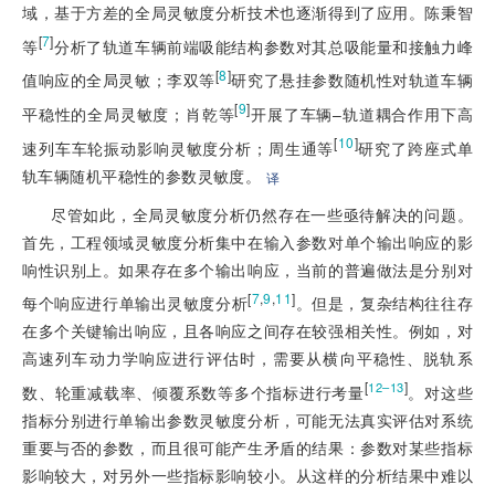
域，基于方差的全局灵敏度分析技术也逐渐得到了应用。陈秉
智
[
7
]
等
分析了轨道车辆前端吸能结构参数对其总吸能量和接触力峰
[
8
]
值响应的全局灵敏；李双等
研究了悬挂参数随机性对轨道车辆
[
9
]
平稳性的全局灵敏度；肖乾等
开展了车辆–轨道耦合作用下高
[
10
]
速列车车轮振动影响灵敏度分析；周生通等
研究了跨座式单
轨车辆随机平稳性的参数灵敏度。
译
尽管如此，全局灵敏度分析仍然存在一些亟待解决的问题。
首先，工程领域灵敏度分析集中在输入参数对单个输出响应的影
响性识别上。如果存在多个输出响应，当前的普遍做法是分别对
[
7
,
9
,
11
]
每个响应进行单输出灵敏度分析
。但是，复杂结构往往存
在多个关键输出响应，且各响应之间存在较强相关性。例如，对
高速列车动力学响应进行评估时，需要从横向平稳性、脱轨系
[
]
12–13
数、轮重减载率、倾覆系数等多个指标进行考量
。对这些
指标分别进行单输出参数灵敏度分析，可能无法真实评估对系统
重要与否的参数，而且很可能产生矛盾的结果：参数对某些指标
影响较大，对另外一些指标影响较小。从这样的分析结果中难以