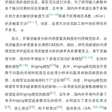
挖掘出高价值的信息，甚至无法进行决策。为了研究输入参数对
多个输出结果的综合灵敏度，近年来，国内外学者提出基于多输
[
]
14–15
出协方差分解的灵敏度方法
和基于距离相关系数（dCor）
[
]
16–17
的灵敏度方法
。但是，这类方法在实际工程中的应用却并
不多见。
译
其次，开展灵敏度分析仍然需要高精度的代理模型技术。全
局灵敏度分析需要多次调用CAE软件。因此，研究高精度的代理
模型技术对提高全局灵敏度分析的效率具有重要意义。基于灵敏
[
10
,
14
]
度分析，国内外学者提出了多项式混沌扩展模型
、支持向
[
6
,
18
]
[
19
]
量机模型
、Kriging模型
等。其中，Kriging模型因其不受
限于问题的非线性程度且在处理少样本问题具有较高精度的优
[
20
]
势，在模型近似领域得到了广泛应用
。但是，Kriging模型的
精度常常受到超参数优化的影响——全局优化的超参数能够较大
[
21
]
程度提高Kriging模型的精度
。近年来，国内外学者均开展了
有关Kriging模型超参数优化的研究，从而提出了差分进化算法
[
22
]
[
23
]
[
24
]
[
]
25–26
、贪心算法
、粒子群算法
、遗传算法（GA）
等