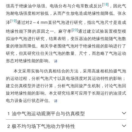
[
18
]
强高于绝缘油中场强。电场分布与介电常数成反比
，因此气
泡耐电场强度相对较低，从而产生放电造成绝缘性能降低。张永
[
19
]
泽
通过对2～4 mm直径气泡进行研究，指出气泡尺寸是造成
[
20
]
绝缘性能下降的原因之一。麻守孝
通过建立试验装置模型模
拟油中气泡进行研究，结果表明，变压器油的绝缘性能随气泡数
量的增加而降低。相关学者围绕气泡对于绝缘性能的影响进行了
研究，但其研究往往关注气泡的数量、尺寸，而忽略了气泡运动
形态对绝缘性能的影响。
译
本文采用实验与仿真相结合的方法，采用高速相机拍摄气泡
的运动过程，分析气泡尺寸以及电场强度对其运动特性的影响；
建立仿真模型并进行计算，分析气泡回旋产生机制，讨论气泡回
旋对绝缘性能的影响。本文研究结果可应用于长期运行的油浸式
电力设备运行状态评估。
译
1
油中气泡运动观测平台与仿真模型
2
极不均匀场下气泡动力学特性