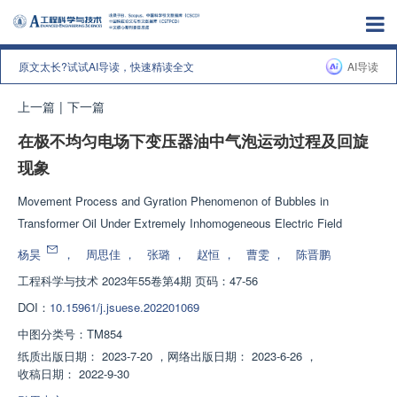
原文太长?试试AI导读，快速精读全文
AI导读
上一篇
|
下一篇
在极不均匀电场下变压器油中气泡运动过程及回旋
现象
Movement Process and Gyration Phenomenon of Bubbles in
Transformer Oil Under Extremely Inhomogeneous Electric Field
杨昊
，
周思佳
，
张璐
，
赵恒
，
曹雯
，
陈晋鹏
工程科学与技术
2023年55卷第4期 页码：47-56
DOI：
10.15961/j.jsuese.202201069
中图分类号：
TM854
纸质出版日期：
2023-7-20
，
网络出版日期：
2023-6-26
，
收稿日期：
2022-9-30