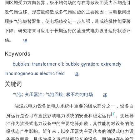
同区域受力方向各异，极不均匀场的存在导致表面受力不均是引
发气泡位移、形变最终造成多气泡回旋的主要原因；两电极间出
现多气泡短暂聚集，使电场畸变进一步加强，造成绝缘性能显著
下降。研究结果可应用于长期运行的油浸式电力设备运行状态评
估。
译
Keywords
bubbles;
transformer oil;
bubble gyration;
extremely
inhomogeneous electric field
译
关键词
气泡;
变压器油;
气泡回旋;
极不均匀电场
译
油浸式电力设备是电力系统中重要的组成部分之一，设备自
[
1
]
身运行是否可靠直接影响电力系统的安全和稳定运行
。变压器
油作为油浸式电力设备中的主要绝缘介质，其性能将对设备的绝
缘状态产生影响。近年来，以变压器为主要代表的油浸式电力设
备事故频发，且多为投入运行时间较长的设备，而油中存在的气