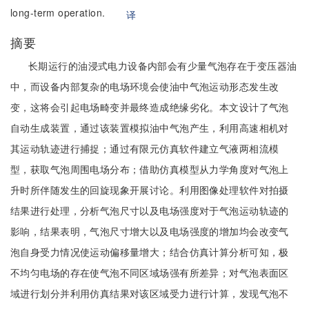
long-term operation.
译
摘要
长期运行的油浸式电力设备内部会有少量气泡存在于变压器油
中，而设备内部复杂的电场环境会使油中气泡运动形态发生改
变，这将会引起电场畸变并最终造成绝缘劣化。本文设计了气泡
自动生成装置，通过该装置模拟油中气泡产生，利用高速相机对
其运动轨迹进行捕捉；通过有限元仿真软件建立气液两相流模
型，获取气泡周围电场分布；借助仿真模型从力学角度对气泡上
升时所伴随发生的回旋现象开展讨论。利用图像处理软件对拍摄
结果进行处理，分析气泡尺寸以及电场强度对于气泡运动轨迹的
影响，结果表明，气泡尺寸增大以及电场强度的增加均会改变气
泡自身受力情况使运动偏移量增大；结合仿真计算分析可知，极
不均匀电场的存在使气泡不同区域场强有所差异；对气泡表面区
域进行划分并利用仿真结果对该区域受力进行计算，发现气泡不