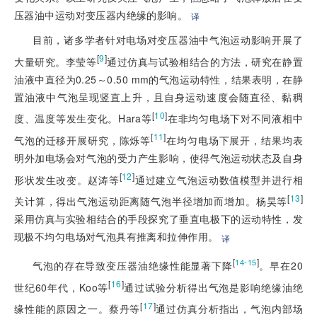
压器油中运动对变压器内绝缘的影响。
译
目前，诸多学者针对电场对变压器油中气泡运动影响开展了
[
9
]
大量研究。李莹等
通过仿真与试验相结合的方法，研究在静置
油液中直径为0.25～0.50 mm的气泡运动特性，结果表明，在静
置油液中气泡呈现竖直上升，且自身运动速度会随直径、黏稠
[
10
]
度、温度等发生变化。Hara等
在非均匀电场下对不同液相中
[
11
]
气泡的迁移开展研究，陈烁等
在均匀电场下展开，结果均表
明外加电场会对气泡的受力产生影响，使得气泡运动状态及自身
[
12
]
形状发生改变。赵涛等
通过建立气泡运动数值模型并进行相
[
13
]
关计算，得出气泡运动距离随气泡半径增加而增加。杨昊等
采用仿真与实验相结合的手段探究了垂直电极下的运动特性，发
现极不均匀电场对气泡具有推离和拉伸作用。
译
[
]
14-15
气泡的存在导致变压器油绝缘性能显著下降
。早在20
[
16
]
世纪60年代，Koo等
通过试验分析得出气泡是影响绝缘油绝
[
17
]
缘性能的原因之一。蔡丹等
通过仿真分析指出，气泡内部场