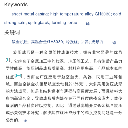
Keywords
sheet metal casing;
high temperature alloy GH3030;
cold
strong spin;
springback;
forming force
译
关键词
钣金机匣;
高温合金GH3030;
冷强旋;
回弹;
成形力
译
旋压成形是一种金属塑性成形技术，拥有非常显著的优势
[
1
]
，它综合了金属加工中的拉深、冲压等工艺，具有旋后产品力
学性能高、旋压制品成形质量高、材料利用率高、产品成本低的
[
]
2–4
优点
，因而被广泛应用于航空航天、兵器、民用工业等领
域。而航空钣金机匣是航空发动机的“外壳”，大多采用旋压成形
的方法成形。但是其结构逐渐向薄壁与高强度发展，而且材料大
多为高温合金，导致成形后内部存在不同程度的残余应力，致使
最后的产品精度难以控制。因此，通过系统地开展钣金机匣旋压
成形关键技术研究，解决其在旋压成形中的精度控制问题是十分
必要的。
译