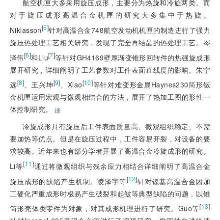
航空机匣大多采用旋压成形，主要分为热旋和冷旋两类。而
对于旋压成形高温合金机匣的研究大多集中于热旋。
[
5
]
Niklasson
针对高温合金748航空发动机机匣的制造进行了强力
旋压热处理工艺相关研究，发现了完全再结晶的热处理工艺。岑
[
6
]
[
7
]
泽伟
和Liu
等针对GH4169壁厚渐变锥形回转件的热强旋成形
展开研究，详细阐明了工艺参数对工件表面直线度的影响。朱宁
[
8
]
[
9
]
[
10
]
远
、王兴坤
、Xiao
等针对难变形金属Haynes230筒形钣
金机匣运用宏观与微观相结合的方法，展开了热加工图的形性一
体控制研究。
译
冷旋成形具有旋压后工件表面质量高、微观组织稳定、不需
要加热等优点。但是在旋压过程中，工件容易开裂，对设备的要
求较高。近年来也有部分学者开展了高温合金冷旋成形的研究。
[
11
]
Li等
通过将微观组织与残余应力相结合详细阐明了高温合金
[
12
]
旋压成形的缺陷产生机制。凌泽宇等
针对镍基高温合金因加
工硬化严重成形时极易产生破裂和起皱等典型缺陷的问题，以锥
[
13
]
筒形壳体类零件为对象，对其成形机理进行了研究。Guo等