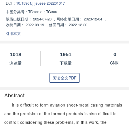
DOI：
10.15961/j.jsuese.202201017
中图分类号：
TG132.3；TG306
纸质出版日期：
2024-07-20
，
网络出版日期：
2023-12-04
，
收稿日期：
2022-09-19
，
修回日期：
2022-12-20
引用本文
1018
1951
0
浏览量
下载量
CNKI
阅读全文PDF
Abstract
It is difficult to form aviation sheet-metal casing materials,
and the precision of the formed products is also difficult to
control; considering these problems, in this work, the