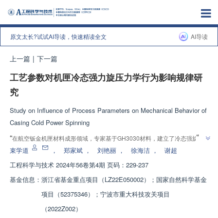
原文太长?试试AI导读，快速精读全文
AI导读
上一篇
|
下一篇
工艺参数对机匣冷态强力旋压力学行为影响规律研
究
Study on Influence of Process Parameters on Mechanical Behavior of
Casing Cold Power Spinning
”
“
在航空钣金机匣材料成形领域，专家基于GH3030材料，建立了冷态强旋仿
真模型，探索了旋压参数对成形回弹与载荷的影响规律，为精确成形提供理论
束学道
，
郑家斌
，
刘艳丽
，
徐海洁
，
谢超
”
指导和技术支持。
工程科学与技术
2024年56卷第4期 页码：229-237
基金信息：
浙江省基金重点项目（LZ22E050002）；国家自然科学基金
项目（52375346）；宁波市重大科技攻关项目
（2022Z002）