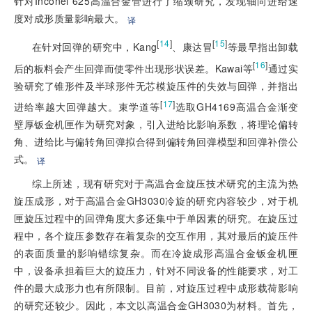
针对Inconel 625高温合金管进行了缩颈研究，发现轴向进给速
度对成形质量影响最大。
译
[
14
]
[
15
]
在针对回弹的研究中，Kang
、康达冒
等最早指出卸载
[
16
]
后的板料会产生回弹而使零件出现形状误差。Kawai等
通过实
验研究了锥形件及半球形件无芯模旋压件的失效与回弹，并指出
[
17
]
进给率越大回弹越大。束学道等
选取GH4169高温合金渐变
壁厚钣金机
匣作为研究对象，引入进给比影响系数，将理论偏转
角、进给比与偏转角回弹拟合得到偏转角回弹模型和回弹补偿公
式。
译
综上所述，现有研究对于高温合金旋压技术研究的主流为热
旋压成形，对于高温合金GH3030冷旋的研究内容较少，对于机
匣旋压过程中的回弹角度大多还集中于单因素的研究。在旋压过
程中，各个旋压参数存在着复杂的交互作用，其对最后的旋压件
的表面质量的影响错综复杂。而在冷旋成形高温合金钣金机匣
中，设备承担着巨大的旋压力，针对不同设备的性能要求，对工
件的最大成形力也有所限制。目前，对旋压过程中成形载荷影响
的研究还较少。因此，本文以高温合金GH3030为材料。首先，