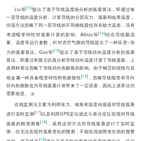
[
13
]
Liu等
提出了基于导线温度场分析的弧垂算法，即通过每
一层导线的温度分析、计算导线的分层应力、弧垂和临界温度，
但该方法忽略了同一层导线的不同根线股也存在较大温差，没有
[
14
]
考虑蠕变特性对弧垂计算的影响。Albizu等
结合导线载流
量、温度等运行参数，针对含空气隙的导线提出了一种应变–张
[
15
]
力的弧垂算法。Guo等
提出了基于导线径向温度分析的弧垂
算法，即通过有限元仿真分析导线径向温度计算了导线弧垂。上
述两种算法忽略了导线径向热膨胀的影响。由于钢芯铝绞线与其
[
16
]
他金属一样具备蠕变特性和热膨胀性
，忽略导线蠕变和导向
径向热膨胀也为导线弧垂计算带来了一定误差，因此上述算法仍
需要改进。
译
在线监测法主要为利用张力、倾角和温度传感器对导线弧垂
[
17
]
进行实时监测
以及利用GPS定位或北斗差分定位实现对导线
[
18
]
弧垂的精准测量
，虽然这些方法对导线弧垂进行了实时监
测，但无法实现对弧垂变化的预测，不能实现故障发生前的预警
[
19
]
功能。麻卫峰等
建立了基于航拍图像的弧垂监测方法，该方