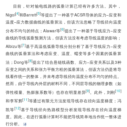
目前，针对输电线路的弧垂计算已经有许多方法。其中，
[
4
]
[
5
]
Nigol
和Barrett
等提出了一种基于ACSR导体的应力–应变和
温度–应力数据曲线的弧垂算法，但该方法忽略了导线径向温度
[
6
]
分布不均匀的特点；Alawar等
提出了一种基于导线应力–应变
曲线的导线弧垂预测方法，但该方法没有考虑导线温度的影响；
[
7
]
Albizu等
基于高温低弧垂导线分别分析了基于导线应力–应变
曲线的弧垂算法和考虑应变、温度、蠕变等多个因素的弧垂算
[
8
]
法；Dong等
提出了结合悬链线函数、应力–应变关系以及3种
应变之间的关系和张力平衡方程的弧垂算法，但该方法仍是将导
线看作统一的整体，并未考虑导线径向温度分布不均匀的特点。
然而，由于导线内外层的材料不同，不同层导线的物理参数（如
[
9
]
[
10
]
弹性模量、热膨胀系数等）也存在明显差异
。此外，刘刚
[
11
]
和李军辉
等通过有限元方法发现导线存在径向温度梯度；冯
[
12
]
凯等
基于导线径向热路模型分析发现导线存在径向温度梯
度。因此，在进行弧垂计算时不能把导线简单地当作统一整体进
行分析。
译