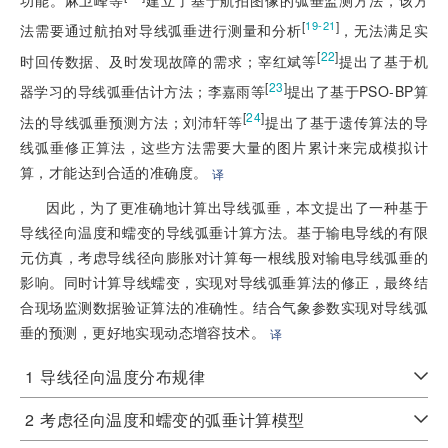
[
]
19-21
法需要通过航拍对导线弧垂进行测量和分析
，无法满足实
[
22
]
时回传数据、及时发现故障的需求；宰红斌等
提出了基于机
[
23
]
器学习的导线弧垂估计方法；李嘉雨等
提出了基于PSO-BP算
[
24
]
法的导线弧垂预测方法；刘沛轩等
提出了基于遗传算法的导
线弧垂修正算法，这些方法需要大量的图片累计来完成模拟计
算，才能达到合适的准确度。
译
因此，为了更准确地计算出导线弧垂，本文提出了一种基于
导线径向温度和蠕变的导线弧垂计算方法。基于输电导线的有限
元仿真，考虑导线径向膨胀对计算每一根线股对输电导线弧垂的
影响。同时计算导线蠕变，实现对导线弧垂算法的修正，最终结
合现场监测数据验证算法的准确性。结合气象参数实现对导线弧
垂的预测，更好地实现动态增容技术。
译
1
导线径向温度分布规律
2
考虑径向温度和蠕变的弧垂计算模型