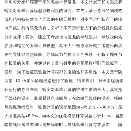
非均匀分布和蠕变带来的弧垂计算偏差，本文开展了径向温度和
蠕变对弧垂计算模型影响程度的研究。首先，基于导线的物理构
成和结构特征建立了导线的有限元模型，对不同运行状态下的输
电导线进行有限元仿真，分析了不同运行状态下的导线径向温度
分布规律；其次，建立了考虑径向温差的导线应力、导线径向热
膨胀和蠕变的弧垂计算模型，基于力平衡原理研究了考虑径向温
差的导线径向热膨胀、导线应力与伸长量的关系，分析了蠕变与
伸长量的关系，并通过伸长量与弧垂的关系函数得到导线弧垂；
最后，为了验证该弧垂计算模型的准确性和实用性，本文基于陕
西某110 kV实际输电线路进行了验证。结果表明：对于本现场实
际运行的导线来说，蠕变对弧垂计算的准确性影响最大，其次是
导线径向温差，最后是径向热膨胀；在忽略导线径向温差、径向
热膨胀和蠕变时，弧垂计算的误差范围为−45.2%～−30.0%，最
大误差高达45.2%，而本文的优化模型计算误差小于1.1%；当忽
略导线径向温差和径向热膨胀时，导线弧垂计算存在误差，且随