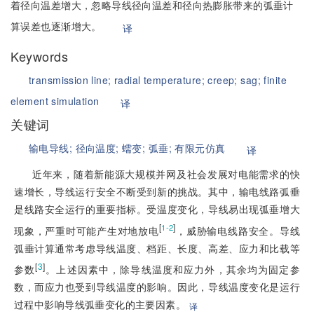
着径向温差增大，忽略导线径向温差和径向热膨胀带来的弧垂计
算误差也逐渐增大。
译
Keywords
transmission line;
radial temperature;
creep;
sag;
finite
element simulation
译
关键词
输电导线;
径向温度;
蠕变;
弧垂;
有限元仿真
译
近年来，随着新能源大规模并网及社会发展对电能需求的快
速增长，导线运行安全不断受到新的挑战。其中，输电线路弧垂
是线路安全运行的重要指标。受温度变化，导线易出现弧垂增大
[
]
1-2
现象，严重时可能产生对地放电
，威胁输电线路安全。导线
弧垂计算通常考虑导线温度、档距、长度、高差、应力和比载等
[
3
]
参数
。上述因素中，除导线温度和应力外，其余均为固定参
数，而应力也受到导线温度的影响。因此，导线温度变化是运行
过程中影响导线弧垂变化的主要因素。
译