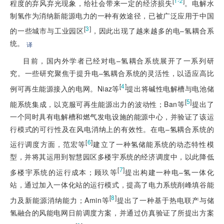
[
]
1-2
程度的弃风弃光现象，给社会带来一定的经济损失
。电解水
制氢作为消纳新能源电力的一种有效途径，已被广泛应用于中国
[
3
]
的一些城市与工业园区
，因此出现了越来越多的电–氢耦合系
统。
译
目前，国内外学者已经对电–氢耦合系统展开了一系列研
究。一些研究聚焦于提升电–氢耦合系统的灵活性，以适应高比
[
4
]
例可再生能源接入的电网。Niaz等
提出将碱性电解槽与电池储
[
5
]
能系统集成，以克服可再生能源出力的波动性；Ban等
提出了
一个同时具有电解槽和燃气发电设施的能源中心，并验证了该运
行模式的可行性及在风电消纳上的有效性。在电–氢耦合系统的
[
6
]
运行调度方面，范宏等
建立了一种氢储能系统的动态特性模
型，并将其运用到智慧园区多楼宇系统的经济调度中，以此降低
[
7
]
多楼宇系统的运行成本；顾玖等
提出构建一种电–氢一体化
站，通过加入一体化站的运行模式，提高了电力系统削峰填谷能
[
8
]
力及新能源消纳能力；Amin等
提出了一种基于热电联产与储
氢融合的风能电网日前调度方案，并通过仿真验证了所提出方案