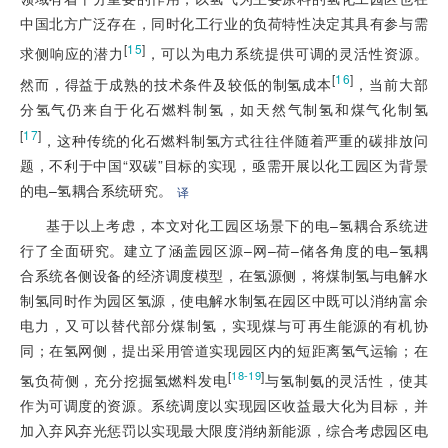
中国北方广泛存在，同时化工行业的负荷特性决定其具有参与需
[
15
]
求侧响应的潜力
，可以为电力系统提供可调的灵活性资源。
[
16
]
然而，得益于成熟的技术条件及较低的制氢成本
，当前大部
分氢气仍来自于化石燃料制氢，如天然气制氢和煤气化制氢
[
17
]
，这种传统的化石燃料制氢方式往往伴随着严重的碳排放问
题，不利于中国“双碳”目标的实现，亟需开展以化工园区为背景
的电–氢耦合系统研究。
译
基于以上考虑，本文对化工园区场景下的电–氢耦合系统进
行了全面研究。建立了涵盖园区源–网–荷–储各角度的电–氢耦
合系统各侧设备的经济调度模型，在氢源侧，将煤制氢与电解水
制氢同时作为园区氢源，使电解水制氢在园区中既可以消纳富余
电力，又可以替代部分煤制氢，实现煤与可再生能源的有机协
同；在氢网侧，提出采用管道实现园区内的短距离氢气运输；在
[
]
18-19
氢负荷侧，充分挖掘氢燃料发电
与氢制氨的灵活性，使其
作为可调度的资源。系统调度以实现园区收益最大化为目标，并
加入弃风弃光惩罚以实现最大限度消纳新能源，综合考虑园区电