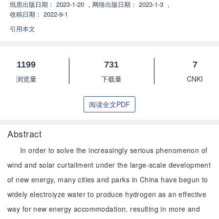
纸质出版日期：
2023-1-20
，
网络出版日期：
2023-1-3
，
收稿日期：
2022-9-1
引用本文
1199
731
7
浏览量
下载量
CNKI
阅读全文PDF
Abstract
In order to solve the increasingly serious phenomenon of
wind and solar curtailment under the large-scale development
of new energy, many cities and parks in China have begun to
widely electrolyze water to produce hydrogen as an effective
way for new energy accommodation, resulting in more and