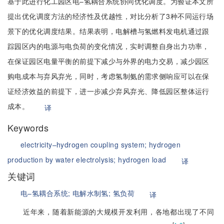
基于此进行化工园区电–氢耦合系统协同优化调度。为验证本文所
提出优化调度方法的经济性及优越性，对比分析了3种不同运行场
景下的优化调度结果。结果表明，电解槽与氢燃料发电机通过跟
踪园区内的电源与电负荷的变化情况，实时调整自身出力功率，
在保证园区电量平衡的前提下减少与外界的电力交易，减少园区
购电成本与弃风弃光，同时，考虑氢制氨的需求侧响应可以在保
证经济效益的前提下，进一步减少弃风弃光、降低园区整体运行
成本。
译
Keywords
electricity–hydrogen coupling system;
hydrogen
production by water electrolysis;
hydrogen load
译
关键词
电–氢耦合系统;
电解水制氢;
氢负荷
译
近年来，随着新能源的大规模开发利用，各地都出现了不同