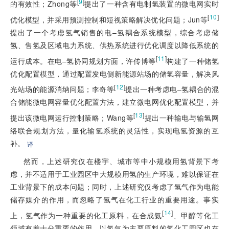
[
9
]
的有效性；Zhong等
提出了一种含有电制氢装置的微电网实时
[
10
]
优化模型，并采用预测控制和短视策略解决优化问题；Jun等
提出了一个考虑氢气销售的电–氢耦合系统模型，综合考虑储
氢、售氢及区域电力系统、供热系统进行优化调度以降低系统的
[
11
]
运行成本。在电–氢协同规划方面，许传博等
构建了一种储氢
优化配置模型，通过配置发电侧新能源站场的储氢容量，解决风
[
12
]
光站场的能源消纳问题；李奇等
提出一种考虑电–氢耦合的混
合储能微电网容量优化配置方法，建立微电网优化配置模型，并
[
13
]
提出该微电网运行控制策略；Wang等
提出一种输电与输氢网
络联合规划方法，量化输氢系统的灵活性，实现电氢资源的互
补。
译
然而，上述研究仅在楼宇、城市等中小规模用氢背景下考
虑，并不适用于工业园区中大规模用氢的生产环境，难以保证在
工业背景下的成本问题；同时，上述研究仅考虑了氢气作为电能
储存媒介的作用，而忽略了氢气在化工行业的重要用途。事实
[
14
]
上，氢气作为一种重要的化工原料，在合成氨
、甲醇等化工
领域有着十分重要的作用，以氢气为主要原料的氢化工园区也在