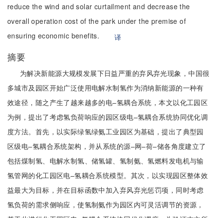
reduce the wind and solar curtailment and decrease the
overall operation cost of the park under the premise of
ensuring economic benefits.
译
摘要
为解决新能源大规模发展下日益严重的弃风弃光现象，中国很
多城市及园区开始广泛使用电解水制氢作为消纳新能源的一种有
效途径，随之产生了越来越多的电–氢耦合系统，本文以化工园区
为例，提出了考虑氢负荷响应的园区级电–氢耦合系统协同优化调
度方法。首先，以实际绿氢绿氨工业园区为基础，提出了典型园
区级电–氢耦合系统架构，并从系统的源–网–荷–储各角度建立了
包括煤制氢、电解水制氢、储氢罐、氢制氨、氢燃料发电机与输
氢管网的化工园区电–氢耦合系统模型。其次，以实现园区整体效
益最大为目标，并在目标函数中加入弃风弃光惩罚项，同时考虑
氢负荷的需求侧响应，使氢制氨作为园区内可灵活调节的资源，