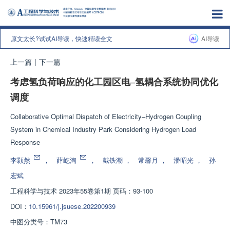
原文太长?试试AI导读，快速精读全文
AI导读
上一篇
|
下一篇
考虑氢负荷响应的化工园区电–氢耦合系统协同优化
调度
Collaborative Optimal Dispatch of Electricity–Hydrogen Coupling
System in Chemical Industry Park Considering Hydrogen Load
Response
李颢然
，
薛屹洵
，
戴铁潮
，
常馨月
，
潘昭光
，
孙
宏斌
工程科学与技术
2023年55卷第1期 页码：93-100
DOI：
10.15961/j.jsuese.202200939
中图分类号：
TM73