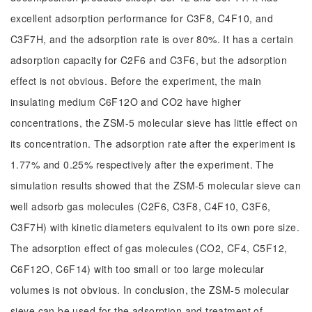
excellent adsorption performance for C3F8, C4F10, and
C3F7H, and the adsorption rate is over 80%. It has a certain
adsorption capacity for C2F6 and C3F6, but the adsorption
effect is not obvious. Before the experiment, the main
insulating medium C6F12O and CO2 have higher
concentrations, the ZSM-5 molecular sieve has little effect on
its concentration. The adsorption rate after the experiment is
1.77% and 0.25% respectively after the experiment. The
simulation results showed that the ZSM-5 molecular sieve can
well adsorb gas molecules (C2F6, C3F8, C4F10, C3F6,
C3F7H) with kinetic diameters equivalent to its own pore size.
The adsorption effect of gas molecules (CO2, CF4, C5F12,
C6F12O, C6F14) with too small or too large molecular
volumes is not obvious. In conclusion, the ZSM-5 molecular
sieve can be used for the adsorption and treatment of