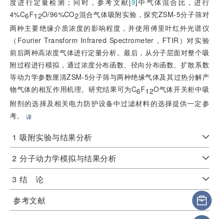
度进行定量检测；同时，参考文献[
9
]中气体混合比，进行
4%C
F
O/96%CO
混合气体吸附实验，探究ZSM-5分子筛对
6
12
2
两种主要绝缘介质浓度的影响程度，并使用傅里叶红外光谱仪
（Fourier Transform Infrared Spectrometer，FTIR）对实验
前后两种高浓度气体进行定量分析。最后，从分子层面对整个吸
附过程进行模拟，通过浓度分布函数、径向分布函数、扩散系数
等动力学参数厘清ZSM-5分子筛与两种绝缘气体及其过热分解产
物气体的相互作用机理。研究结果可为C
F
O气体开关柜中吸
6
12
附剂的选择及相关电力防护设备中过滤材料的选择提供一定参
考。
译
1
吸附实验与结果分析
2
分子动力学模拟与结果分析
3
结 论
参考文献