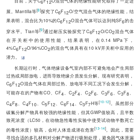
目前，关于C
F
O混合气体的绝缘性能研究取得了一定进
6
12
[
8
]
展。Mantilla等
探究了C
F
O/空气混合气体的绝缘性能，结
6
12
果表明，混合比为10%的C
F
O混合气体可以达到纯SF
的击
6
12
6
[
9
]
穿水平。Tian等
通过耐压实验探究了C
F
O/CO
混合气体
6
12
2
在开关柜中的使用性能，结果表明，在0.14 MPa下，
4%C
F
O/96%CO
的混合气体具有在10 kV开关柜中应用的
6
12
2
潜力。
译
长期运行时，气体绝缘设备气室内部不可避免地会产生局部
过热或局部放电，进而导致绝缘介质发生分解。现有研究表明，
C
F
O混合气体在局部过热、放电等不同工况下会发生分解，
6
12
可能存在的产物有CO、CF
、C
F
、C
F
、C
F
、C
F
、
4
2
4
2
6
3
6
3
8
[
]
10-12
C
F
、C
F
、C
F
、C
F
、C
F
H等
。虽然部分
4
8
4
10
5
12
6
14
3
7
碳氟分解产物具有较强的绝缘性能，但其GWP值较高，且半数
致死浓度（LC50，在动物急性毒性实验中使受试动物半数死亡
[
]
13-14
的毒性浓度）较高，会对人体造成潜在危害
。因此，需要
寻找合适的多孔材料对分解产物进行吸附处理，避免因气体泄漏