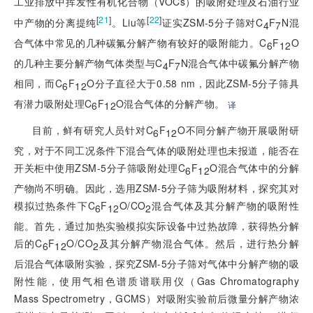
工业排放中挥发性有机化合物（VOCs）的吸附处理及石油行业
[
21
]
[
22
]
中产物的分离提纯
。Liu等
证实ZSM-5分子筛对C
F
N混
4
7
合气体中常见的几种碳氟分解产物有较好的吸附能力。C
F
O
6
12
的几种主要分解产物气体类型与C
F
N混合气体中碳氟分解产物
4
7
相同，而C
F
O分子直径大于0.58 nm，因此ZSM-5分子筛具
6
12
有潜力吸附处理C
F
O混合气体的分解产物。
译
6
12
目前，鲜有研究人员针对C
F
O不同分解产物开展吸附研
6
12
究，对于不同工况条件下混合气体的吸附处理也未报道，能否在
开关柜中使用ZSM-5分子筛吸附处理C
F
O混合气体中的分解
6
12
产物尚不明确。因此，选用ZSM-5分子筛为吸附材料，探究其对
模拟过热条件下C
F
O/CO
混合气体及其分解产物的吸附性
6
12
2
能。首先，通过加热实验模拟实际设备中过热故障，获得热分解
后的C
F
O/CO
及其分解产物混合气体。然后，进行热分解
6
12
2
后混合气体吸附实验，探究ZSM-5分子筛对气体中分解产物的吸
附性能，使用气相色谱质谱联用仪（Gas Chromatography
Mass Spectrometry，GCMS）对吸附实验前后微量分解产物浓