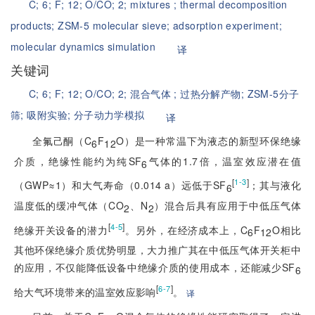
C;
6;
F;
12;
O/CO;
2;
mixtures ;
thermal decomposition
products;
ZSM-5 molecular sieve;
adsorption experiment;
molecular dynamics simulation
译
关键词
C;
6;
F;
12;
O/CO;
2;
混合气体 ;
过热分解产物;
ZSM-5分子
筛;
吸附实验;
分子动力学模拟
译
全氟己酮（C
F
O）是一种常温下为液态的新型环保绝缘
6
12
介质，绝缘性能约为纯SF
气体的1.7倍，温室效应潜在值
6
[
]
1-3
（GWP≈1）和大气寿命（0.014 a）远低于SF
；其与液化
6
温度低的缓冲气体（CO
、N
）混合后具有应用于中低压气体
2
2
[
]
4-5
绝缘开关设备的潜力
。另外，在经济成本上，C
F
O相比
6
12
其他环保绝缘介质优势明显，大力推广其在中低压气体开关柜中
的应用，不仅能降低设备中绝缘介质的使用成本，还能减少SF
6
[
]
6-7
给大气环境带来的温室效应影响
。
译