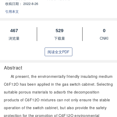
收稿日期：
2022-8-26
引用本文
467
529
0
浏览量
下载量
CNKI
阅读全文PDF
Abstract
At present, the environmentally friendly insulating medium
C6F12O has been applied in the gas switch cabinet. Selecting
suitable porous materials to adsorb the decomposition
products of C6F12O mixtures can not only ensure the stable
operation of the switch cabinet, but also provide the safety
protection for the promotion of C6F12O environmental