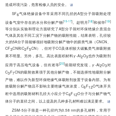
造成环境污染，危害检修人员的安全。
译
SF
气体绝缘设备中常采用不同孔径的A型分子筛吸附处理
6
[
]
[
18
]
[
19
]
15-17
设备气室中存在的水分和分解产物
。赵明月
和侯华
等分别从实验和理论方面研究了A型分子筛对环保绝缘介质混合
气体及其在不同工况下分解产物的吸附性能，结果表明，孔径较
大的5A分子筛能够很好地吸附分解产物中的腈类气体（CNCN、
CF
CN和C
F
CN），但对于CO及体积较大碳氟类气体吸附效
3
2
5
果不明显。另外，多孔、高比表面积材料
γ
-Al
O
也作为吸附剂
2
3
[
20
]
应用于高压电气设备，但肖淞等
前期研究发现，
γ
-Al
O
对
2
3
C
F
CN的吸附效果强于其他分解产物，不能选择性地吸附分解
3
7
产物，难以作为新型环保绝缘气体吸附剂放置于设备内部。为有
效吸附分解产物且不影响主要绝缘气体浓度，C
F
O气体开关
6
12
柜中选用的吸附材料孔径大小应介于C
F
O分子与分解产物气
6
12
体分子的直径之间，以上提及的几种多孔材料难以满足要求。
译
ZSM-5分子筛是一种孔径约为0.58 nm的多孔材料，常用于