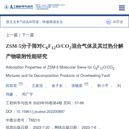
原文太长?试试AI导读，快速精读全文
AI导读
上一篇
|
下一篇
ZSM-5分子筛对C
F
O/CO
混合气体及其过热分解
6
12
2
产物吸附性能研究
Adsorption Properties of ZSM-5 Molecular Sieve for C
F
O/CO
6
12
2
Mixtures and Its Decomposition Products of Overheating Fault
田双双
，
王家浩
，
袁子安
，
张晓星
，
靳小平
，
刘
伟豪
，
邓广宇
工程科学与技术
2023年55卷第4期 页码：57-66
DOI：
10.15961/j.jsuese.202200897
中图分类号：
TM213
纸质出版日期：
2023-7-20
，
网络出版日期：
2023-7-6
，