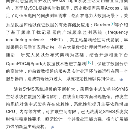
同步动态监测所开发的WAMS–Light系统主站采用垂直应用架
构，基于MySQL搭建实时数据库，历史数据库采用Access，满
足了对低压电网的同步测量需求，然而在电力大数据场景下，关
[
9
]
系型数据库难以保证数据的有效存储及应用；Gardner
等介绍
了基于频率干扰记录器的广域频率监测系统（frequency
monitoring network，FNET），其主站架构经过两代发展，早
期采用分层垂直应用架构，但在大量数据处理时同样存在瓶颈；
随后，研究人员以分布式架构为基础，结合开源相量平台
[
10
]
OpenPDC与Spark大数据技术改进了架构
，保证了数据分析
的高效性，但前置数据通信服务及实时处理环节都运行在同一个
服务器内，造成前端压力过大，系统稳定性难以得到保证。
译
随着SYMS系统规模的不断扩大，采用集中式架构的SYMS
主站系统在数据的通信解析、在线应用等方面出现瓶颈。传统主
站系统对集中式架构存在依赖性，系统性能提升主要依靠增加
CPU、内存等方式，可扩展空间有限，已无法满足SYMS系统实
时性与稳定性要求，亟需设计一个并发处理能力强、横向扩展能
力强的新型主站架构。
译