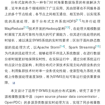
分布式架构作为一种专门针对海量数据场景的有效解决方
案，近年来在多个领域得到了广泛应用。其由部署在不同服务器
上的多个节点组成，各节点之间相互通信、相互协同，以实现系
[
11
]
统的高效处理。基于分布式文件系统HDFS
与并行处理
[
12
]
[
13
]
MapReduce
技术开发的Hadoop架构
，在处理大规模数据
时展现了其高可靠性与强大的可扩展能力，但其进行批处理的耗
时较长，难以满足SYMS系统的实时性要求；区别于面向静态数
[
14
]
[
15
]
据的批处理方式，以Apache Storm
、Spark Streaming
为代表的流处理方式，能够处理不停流入系统数据，在进行数据
分析时能更好地保障实时性。在实际运行中，通过分析系统运行
特点设计合适架构，利用分布式计算技术实现主站内部业务的分
化，利用集群技术针对单一业务优化性能，使新型电力系统大规
模上传数据处理速度加快，将为SYMS主站可靠运行提供重要保
障。
译
本文设计了适用于SYMS主站的分布式架构，研究了基于开
源相量数据集中器（open source phasor data concentrator，
OpenPDC）的多源异类数据实时处理方法，实现了同步相量数