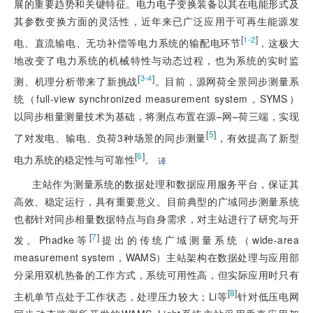
展的重要趋势和关键特征。电力电子变换装备以其在电能形式及
其参数变换方面的灵活性，近年来已广泛应用于可再生能源发
[
]
1-2
电、直流输电、无功补偿等电力系统的输配电环节
，这极大
地改变了电力系统的机械特性与动态过程，也为系统的实时监
[
]
3-4
测、机理分析带来了新挑战
。目前，源网荷全景同步测量系
统（full-view synchronized measurement system，SYMS）
以同步相量测量技术为基础，将测点布置在源–网–荷三端，实现
[
5
]
了对发电、输电、负荷3种场景的同步测量
，有效提高了新型
[
6
]
电力系统的稳定性与可靠性
。
译
主站作为测量系统的数据处理和数据应用服务平台，保证其
高效、稳定运行，具有重要意义。目前典型的广域同步测量系统
也都针对同步相量数据特点与自身需求，对主站进行了研究与开
[
7
]
发。Phadke等
提出的传统广域测量系统（wide-area
measurement system，WAMS）主站架构在数据处理与应用部
分采用双机热备的工作方式，系统可用性高，但实际应用时只有
[
8
]
主机单节点处于工作状态，处理压力较大；Li等
针对低压电网