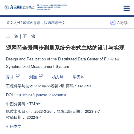
原文太长?试试AI导读，快速精读全文
AI导读
上一篇
|
下一篇
源网荷全景同步测量系统分布式主站的设计与实现
Design and Realization of the Distributed Data Center of Full-view
Synchronized Measurement System
齐才
，
刘灏
，
杨方琦
，
毕天姝
工程科学与技术
2023年55卷第2期 页码：141-151
DOI：
10.15961/j.jsuese.202200818
中图分类号：
TM769
纸质出版日期：
2023-3-20
，
网络出版日期：
2023-3-7
，
收稿日期：
2022-8-4
引用本文