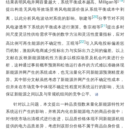
[
19
]
结果表明风电并网容量越大，系统平衡成本越高。Milligan等
提出构造无风电等效场景将风电能源价值从系统平衡成本中剥
[
20
]
离，以此分析风电波动对系统的影响。耿建等
分季节对不同
[
21
]
风电渗透率下系统的平衡成本进行测算。鲁宗相等
提出多时
间尺度灵活性供给需求平衡的数学方法和灵活性度量指标，应对
[
22
]
高比例可再生能源的不确定性。王晛等
引入风电投标偏差惩
罚机制，激励风电商减少投标出力与实际出力之间的偏差。以上
文献在反映新能源随机性方面多以模拟场景及机会约束进行分
析，这种通过事前概率预测和松弛运行条件的方式难以准确体现
新能源并网产生的系统成本，也无法量化不同新能源预测精度差
异。其中部分文献虽然考虑了新能源并网产生的不确定性成本，
但并未在市场竞争中体现不确定性程度对系统运行的影响，无法
保证新能源之间以及与常规机组间的竞争公平。
译
针对以上问题，本文提出一种品质指数来量化新能源特性对
系统运行产生的影响，并将其内化在新能源电力的商品价值中；
对传统市场出清模式进行改进，以品质价格体现不同新能源机组
提供的电力品质差异，考虑到该部分价格不属于商品自身价值，