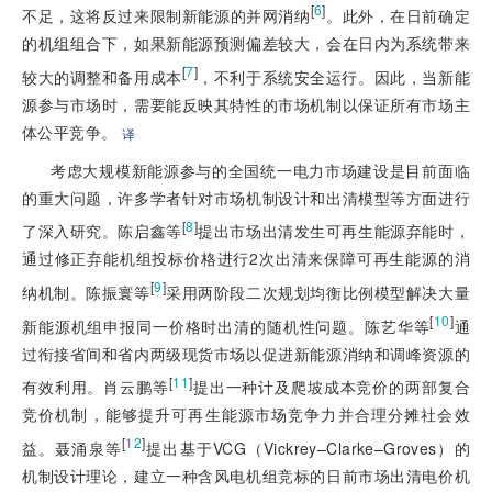
[
6
]
不足，这将反过来限制新能源的并网消纳
。此外，在日前确定
的机组组合下，如果新能源预测偏差较大，会在日内为系统带来
[
7
]
较大的调整和备用成本
，不利于系统安全运行。因此，当新能
源参与市场时，需要能反映其特性的市场机制以保证所有市场主
体公平竞争。
译
考虑大规模新能源参与的全国统一电力市场建设是目前面临
的重大问题，许多学者针对市场机制设计和出清模型等方面进行
[
8
]
了深入研究。陈启鑫等
提出市场出清发生可再生能源弃能时，
通过修正弃能机组投标价格进行2次出清来保障可再生能源的消
[
9
]
纳机制。陈振寰等
采用两阶段二次规划均衡比例模型解决大量
[
10
]
新能源机组申报同一价格时出清的随机性问题。陈艺华等
通
过衔接省间和省内两级现货市场以促进新能源消纳和调峰资源的
[
11
]
有效利用。肖云鹏等
提出一种计及爬坡成本竞价的两部复合
竞价机制，能够提升可再生能源市场竞争力并合理分摊社会效
[
12
]
益。聂涌泉等
提出基于VCG（Vickrey–Clarke–Groves）的
机制设计理论，建立一种含风电机组竞标的日前市场出清电价机