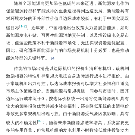
随着全球能源向更加绿色低碳的未来迈进，新能源发电作为
促进能源转型和节能减排的重要途径得到迅速发展。新能源具有
对环境友好的正外部性价值且边际成本较低，有利于中国实现双
[
]
1-2
碳目标
。近年来，中国相继出台政策大力发展新能源，如对
新能源发电补贴、可再生能源消纳责任制，以及增设绿电交易市
场，但这些政策不利于新能源市场化，无法实现资源最优配置，
因此，研究适应新能源参与的市场交易机制十分必要，也是推动
能源转型的关键环节。
译
传统的市场出清是以边际机组的报价出清所有机组，该机制
激励相容的特性引导常规火电按自身边际运行成本进行报价。由
于常规机组出力可控，以边际成本报价可以增大社会福利且避免
市场主体策略报价。当新能源与常规机组一同参与市场时，因其
边际运行成本近于0，按边际价格统一出清将使新能源机组具有
较大的策略报价优势并减少社会福利，还会降低系统的出清电价
导致更多常规机组出现亏损。由于新能源受气象因素影响，具有
[
]
3-5
较大的不确定性
，随着未来新能源渗透率增高，系统需要更
多的备用容量，但常规机组的发电利用小时数较低致使投资动力