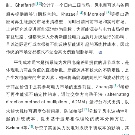
[
13
]
制。Ghaffari等
设计了一个日内二级市场，风电商可以与备用
[
14
]
[
15
]
服务提供商签订期权合约。Khazaei
和Morales
等提出适
应可再生能源的市场出清模型，同时出清日前市场和实时市场。
上述研究以促进新能源消纳为目标，为新能源参与电力市场提供
有益思路，但都未深入分析新能源电力品质对系统运行的影响，
且以边际运行成本报价不能反映新能源引起的系统性成本，因此
传统的市场交易模式不适合高比例新能源参与。
译
平衡成本通常是指系统为发用电偏差量提供的调节成本，是
体现电力商品价值的直接参数。新能源具有较大的不确定性，是
产生发电偏差的主要因素，如何将新能源的随机性和波动性内化
[
16
]
于商品价值中是其参与电力市场的重要前提。Zhang等
考虑
可再生能源不确定性约束，通过交替方向乘子法（alternating
direction method of multipliers，ADMM）进行分布式出清，以
[
17
]
求解大规模可调度负荷问题。陈晓榕等
分析了风电波动性引
起的系统成本，提出基于波形相似理论的成本分摊方法。
[
18
]
Swinand等
研究了英国风力发电对系统平衡成本的影响，其