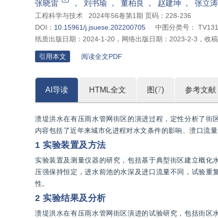
张晓雷
，
刘书瑜
，
董柏良
，
赵建坤
，
张立涛
工程科学与技术
2024年56卷第1期 页码：228-236
DOI：
10.15961/j.jsuese.202200705
中图分类号：
TV13
纸质出版日期：
2024-1-20
，
网络出版日期：
2023-2-3
，
收稿
引用本文
阅读全文PDF
AI导读
HTML全文
图(
7
)
参考文献
溃堤洪水在有压雨水管网街区的演进过程，定性分析了街
内容包括了近年来城市化进程对水文条件的影响、溃口流量
1 实验装置及方法
实验装置及测量仪器的研究，包括基于典型街区建立概化
压强保持恒定，进水前池的水深及进口流量不同，试验重
性。
2 实验结果及分析
溃堤洪水在有压雨水管网街区演进的试验研究，包括街区