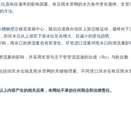
水位及响应速率的影响因素、有压雨水管网的水力条件变化规律、支管
的方法。
由水槽侧壁迁移至道路中心，随后沿道路向街区上游迁移运动，最终向下
，街区水位从上游至下游水位呈先增大、后减小的变化趋势。
的影响，雨水口的泄流量也有所变化。尽管进口流量对雨水口的泄流量影
管泄流量的影响，并采用支管与主干管管流流速的比值（Ru）与欧拉数
包括街区水位场及雨水管网的关键物理量、不同溃口洪水在有压雨水
站以上内容产生的相关后果，本网站不承担任何商业和法律责任。