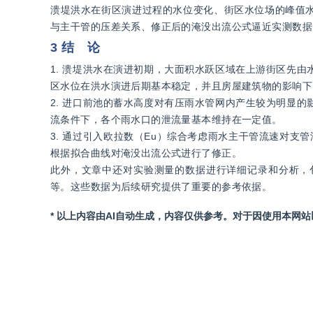
溃堤洪水在街区演进过程的水位变化、街区水位场的峰值
与主干管的压差关系、修正后的淹没出流公式逼近实测数据
3 结 论
1. 溃堤洪水在演进初期，大面积水跃区域在上游街区先
区水位在洪水演进后期基本稳定，并且房屋建筑物的影响下
2. 进口前池的蓄水高度对有压雨水管网内产生较为明显
流条件下，各个雨水口的泄流量基本维持在一定值。
3. 通过引入欧拉数（Eu）综合考虑雨水主干管流速对支
根据拟合曲线对淹没出流公式进行了修正。
此外，文章中还对实验测量的数据进行详细记录和分析，
等。这些数据为后续研究提供了重要的参考依据。
* 以上内容由AI自动生成，内容仅供参考。对于因使用本网