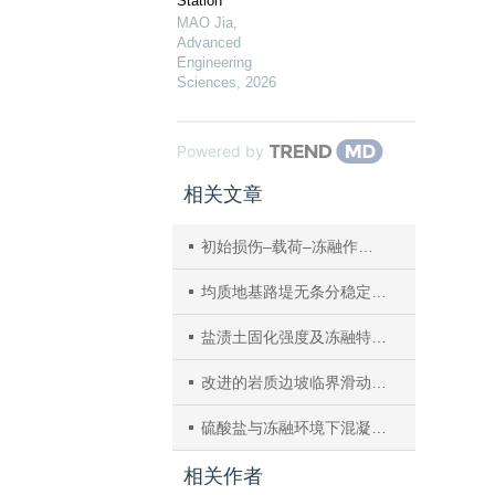
Station
MAO Jia
,
Advanced
Engineering
Sciences
,
2026
Powered by
相关文章
初始损伤–载荷–冻融作用下红砂岩的孔隙结构及力学特性
均质地基路堤无条分稳定安全系数计算和临界滑动面确定
盐渍土固化强度及冻融特性试验研究
改进的岩质边坡临界滑动场计算方法
硫酸盐与冻融环境下混凝土本构关系研究
相关作者