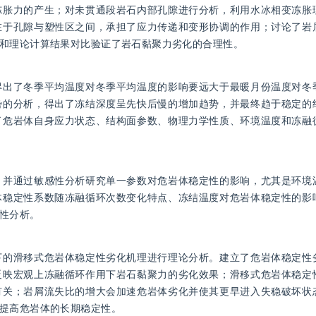
冻胀力的产生；对未贯通段岩石内部孔隙进行分析，利用水冰相变冻胀
在于孔隙与塑性区之间，承担了应力传递和变形协调的作用；讨论了岩
和理论计算结果对比验证了岩石黏聚力劣化的合理性。
得出了冬季平均温度对冬季平均温度的影响要远大于最暖月份温度对冬
势的分析，得出了冻结深度呈先快后慢的增加趋势，并最终趋于稳定的
了危岩体自身应力状态、结构面参数、物理力学性质、环境温度和冻融
，并通过敏感性分析研究单一参数对危岩体稳定性的影响，尤其是环境
体稳定性系数随冻融循环次数变化特点、冻结温度对危岩体稳定性的影
性分析。
下的滑移式危岩体稳定性劣化机理进行理论分析。建立了危岩体稳定性
反映宏观上冻融循环作用下岩石黏聚力的劣化效果；滑移式危岩体稳定
有关；岩屑流失比的增大会加速危岩体劣化并使其更早进入失稳破坏状
提高危岩体的长期稳定性。