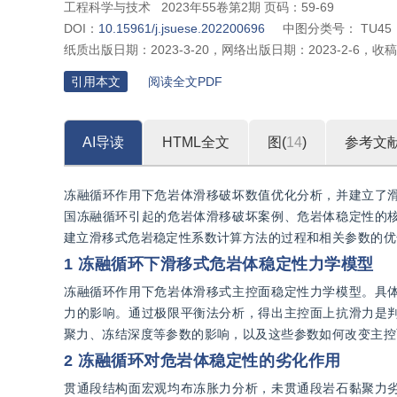
工程科学与技术
2023年55卷第2期 页码：59-69
DOI：
10.15961/j.jsuese.202200696
中图分类号：
TU45
纸质出版日期：
2023-3-20
，
网络出版日期：
2023-2-6
，
收稿
引用本文
阅读全文PDF
AI导读
HTML全文
图(
14
)
参考文
冻融循环作用下危岩体滑移破坏数值优化分析，并建立了
国冻融循环引起的危岩体滑移破坏案例、危岩体稳定性的
建立滑移式危岩稳定性系数计算方法的过程和相关参数的优
1 冻融循环下滑移式危岩体稳定性力学模型
冻融循环作用下危岩体滑移式主控面稳定性力学模型。具
力的影响。通过极限平衡法分析，得出主控面上抗滑力是
聚力、冻结深度等参数的影响，以及这些参数如何改变主控
2 冻融循环对危岩体稳定性的劣化作用
贯通段结构面宏观均布冻胀力分析，未贯通段岩石黏聚力