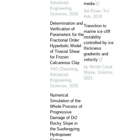
Advanced
media
Engineering
Itai Einav
,
Sci
Sciences
,
2026
Adv
,
2018
Determination and
Transition to
Verification of
marine ice cliff
Parameters for the
instability
Fractional Order
controlled by ice
Hyperbolic Model
thickness
of Triaxial Shear
gradients and
for Frozen
velocity
Calcareous Clay
by Nicole Casal
YAO Zhaoming
,
Moore
,
Science
,
Advanced
2021
Engineering
Sciences
,
2025
Numerical
Simulation of the
Whole Process of
Progressive
Damage of Dr2
Rocky Slope in
the Suofengying
Hydropower