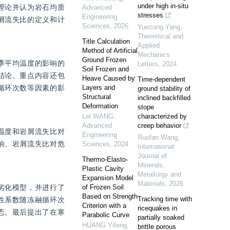
under high in-situ
理论并认为岩石均质
Advanced
stresses
Engineering
屑流失比的定义和计
Sciences
,
2026
Yuezong Yang
,
Theoretical and
Title Calculation
Applied
Method of Artificial
Mechanics
Ground Frozen
季平均温度的影响的
Letters
,
2024
Soil Frozen and
结论。重点内容还包
Heave Caused by
Time-dependent
循环次数等因素的影
Layers and
ground stability of
Structural
inclined backfilled
Deformation
stope
Lei WANG
,
characterized by
Advanced
creep behavior
温度和岩屑流失比对
Engineering
Ruofan Wang
,
响、岩屑流失比对危
Sciences
,
2024
International
Journal of
Thermo-Elasto-
Minerals,
Plastic Cavity
Metallurgy and
Expansion Model
Materials
,
2026
劣化模型，并进行了
of Frozen Soil
Based on Strength
Tracking time with
性系数随冻融循环次
Criterion with a
ricequakes in
态。最后提出了在寒
Parabolic Curve
partially soaked
HUANG Yifeng
,
brittle porous