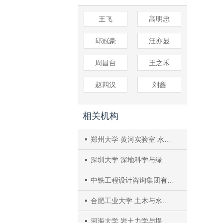
王飞
高明忠
邱冠豪
汪亦显
周昌台
王之禾
赵四汉
刘鑫
相关机构
郑州大学 黄河实验室 水利科学与工程学院
深圳大学 深地科学与绿色能源研究院 土木与交通工程学院
中铁工程设计咨询集团有限公司 郑州设计院
合肥工业大学 土木与水利工程学院
河海大学 岩土力学与堤坝工程教育部重点实验室