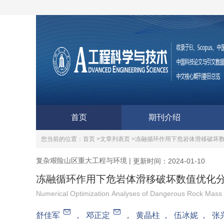
首页
期刊介绍
您当前的位置：
首页 >
文章列表页 >
冻融循环作用下危岩体滑移破坏
复杂艰险山区重大工程与环境
|
更新时间：2024-01-10
冻融循环作用下危岩体滑移破坏数值优化
Numerical Optimization Analyses of Dangerous Rock Mass 
舒佳军
，
邓正定
，
黄晶柱
，
伍冰妮
，
张