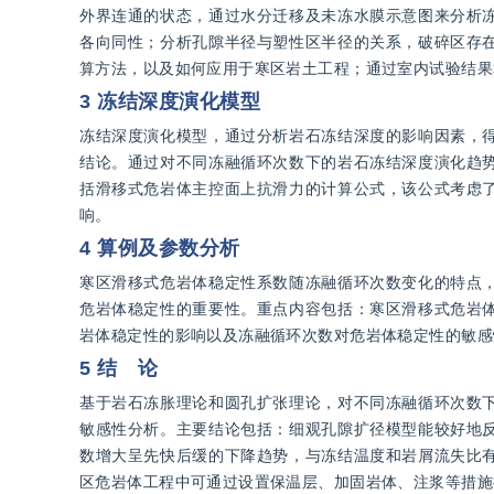
外界连通的状态，通过水分迁移及未冻水膜示意图来分析
各向同性；分析孔隙半径与塑性区半径的关系，破碎区存
算方法，以及如何应用于寒区岩土工程；通过室内试验结果
3 冻结深度演化模型
冻结深度演化模型，通过分析岩石冻结深度的影响因素，
结论。通过对不同冻融循环次数下的岩石冻结深度演化趋
括滑移式危岩体主控面上抗滑力的计算公式，该公式考虑
响。
4 算例及参数分析
寒区滑移式危岩体稳定性系数随冻融循环次数变化的特点
危岩体稳定性的重要性。重点内容包括：寒区滑移式危岩
岩体稳定性的影响以及冻融循环次数对危岩体稳定性的敏感
5 结 论
基于岩石冻胀理论和圆孔扩张理论，对不同冻融循环次数
敏感性分析。主要结论包括：细观孔隙扩径模型能较好地
数增大呈先快后缓的下降趋势，与冻结温度和岩屑流失比
区危岩体工程中可通过设置保温层、加固岩体、注浆等措施