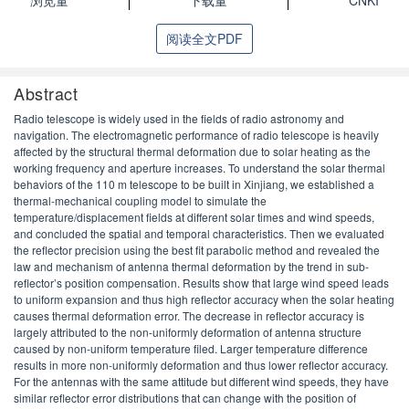
浏览量
下载量
CNKI
阅读全文PDF
Abstract
Radio telescope is widely used in the fields of radio astronomy and
navigation. The electromagnetic performance of radio telescope is heavily
affected by the structural thermal deformation due to solar heating as the
working frequency and aperture increases. To understand the solar thermal
behaviors of the 110 m telescope to be built in Xinjiang, we established a
thermal-mechanical coupling model to simulate the
temperature/displacement fields at different solar times and wind speeds,
and concluded the spatial and temporal characteristics. Then we evaluated
the reflector precision using the best fit parabolic method and revealed the
law and mechanism of antenna thermal deformation by the trend in sub-
reflector’s position compensation. Results show that large wind speed leads
to uniform expansion and thus high reflector accuracy when the solar heating
causes thermal deformation error. The decrease in reflector accuracy is
largely attributed to the non-uniformly deformation of antenna structure
caused by non-uniform temperature filed. Larger temperature difference
results in more non-uniformly deformation and thus lower reflector accuracy.
For the antennas with the same attitude but different wind speeds, they have
similar reflector error distributions that can change with the position of