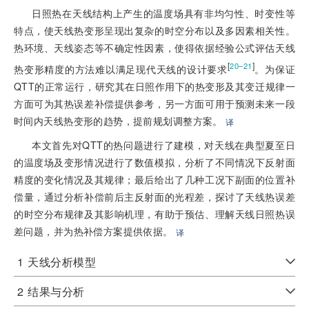
日照热在天线结构上产生的温度场具有非均匀性、时变性等
特点，使天线热变形呈现出复杂的时空分布以及多因素相关性。
热环境、天线姿态等不确定性因素，使得依据经验公式评估天线
[
]
20–21
热变形精度的方法难以满足现代天线的设计要求
。为保证
QTT的正常运行，研究其在日照作用下的热变形及其变迁规律一
方面可为其热误差补偿提供参考，另一方面可用于预测未来一段
时间内天线热变形的趋势，提前规划调整方案。
译
本文首先对QTT的热问题进行了建模，对天线在典型夏至日
的温度场及变形情况进行了数值模拟，分析了不同情况下反射面
精度的变化情况及其规律；最后给出了几种工况下副面的位置补
偿量，通过分析补偿前后主反射面的光程差，探讨了天线热误差
的时空分布规律及其影响机理，有助于预估、理解天线日照热误
差问题，并为热补偿方案提供依据。
译
1
天线分析模型
2
结果与分析