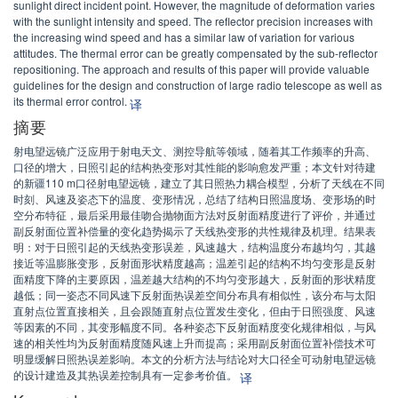
sunlight direct incident point. However, the magnitude of deformation varies
with the sunlight intensity and speed. The reflector precision increases with
the increasing wind speed and has a similar law of variation for various
attitudes. The thermal error can be greatly compensated by the sub-reflector
repositioning. The approach and results of this paper will provide valuable
guidelines for the design and construction of large radio telescope as well as
its thermal error control.
译
摘要
射电望远镜广泛应用于射电天文、测控导航等领域，随着其工作频率的升高、
口径的增大，日照引起的结构热变形对其性能的影响愈发严重；本文针对待建
的新疆110 m口径射电望远镜，建立了其日照热力耦合模型，分析了天线在不同
时刻、风速及姿态下的温度、变形情况，总结了结构日照温度场、变形场的时
空分布特征，最后采用最佳吻合抛物面方法对反射面精度进行了评价，并通过
副反射面位置补偿量的变化趋势揭示了天线热变形的共性规律及机理。结果表
明：对于日照引起的天线热变形误差，风速越大，结构温度分布越均匀，其越
接近等温膨胀变形，反射面形状精度越高；温差引起的结构不均匀变形是反射
面精度下降的主要原因，温差越大结构的不均匀变形越大，反射面的形状精度
越低；同一姿态不同风速下反射面热误差空间分布具有相似性，该分布与太阳
直射点位置直接相关，且会跟随直射点位置发生变化，但由于日照强度、风速
等因素的不同，其变形幅度不同。各种姿态下反射面精度变化规律相似，与风
速的相关性均为反射面精度随风速上升而提高；采用副反射面位置补偿技术可
明显缓解日照热误差影响。本文的分析方法与结论对大口径全可动射电望远镜
的设计建造及其热误差控制具有一定参考价值。
译