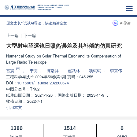
原文太长?试试AI导读，快速精读全文
AI导读
上一篇
|
下一篇
大型射电望远镜日照热误差及其补偿的仿真研究
Numerical Study on Solar Thermal Error and its Compensation of
Large Radio Telescope
雷震
，
宁亮
，
陈浩祥
，
赵武林
，
项斌斌
，
李东伟
工程科学与技术
2024年56卷第1期 页码：245-255
DOI：
10.15961/j.jsuese.202200674
中图分类号：
TN82
纸质出版日期：
2024-1-20
，
网络出版日期：
2023-11-9
，
收稿日期：
2022-7-1
引用本文
1380
1514
0