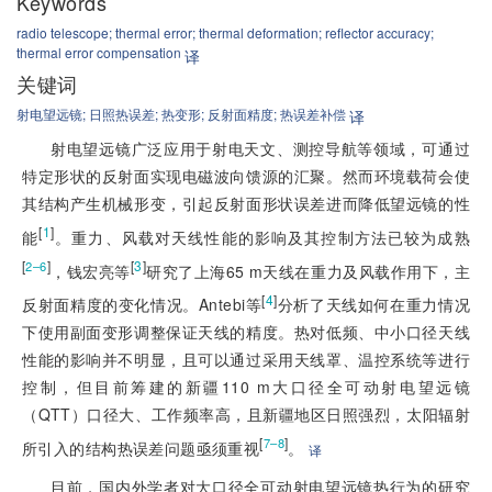
Keywords
radio telescope;
thermal error;
thermal deformation;
reflector accuracy;
thermal error compensation
译
关键词
射电望远镜;
日照热误差;
热变形;
反射面精度;
热误差补偿
译
射电望远镜广泛应用于射电天文、测控导航等领域，可通过
特定形状的反射面实现电磁波向馈源的汇聚。然而环境载荷会使
其结构产生机械形变，引起反射面形状误差进而降低望远镜的性
[
1
]
能
。重力、风载对天线性能的影响及其控制方法已较为成熟
[
]
[
3
]
2–6
，钱宏亮等
研究了上海65 m天线在重力及风载作用下，主
[
4
]
反射面精度的变化情况。Antebi等
分析了天线如何在重力情况
下使用副面变形调整保证天线的精度。热对低频、中小口径天线
性能的影响并不明显，且可以通过采用天线罩、温控系统等进行
控制，但目前筹建的新疆110 m大口径全可动射电望远镜
（QTT）口径大、工作频率高，且新疆地区日照强烈，太阳辐射
[
]
7–8
所引入的结构热误差问题亟须重视
。
译
目前，国内外学者对大口径全可动射电望远镜热行为的研究