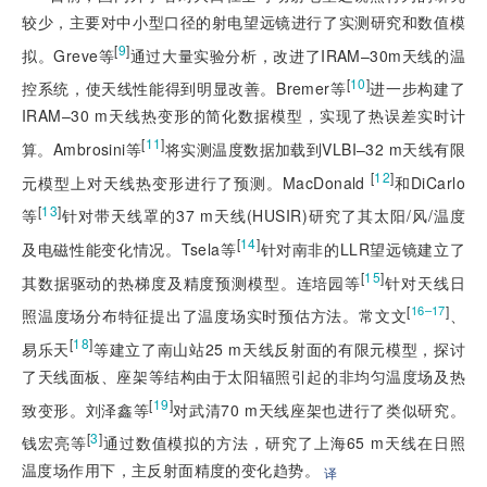
较少，主要对中小型口径的射电望远镜进行了实测研究和数值模
[
9
]
拟。Greve等
通过大量实验分析，改进了IRAM–30m天线的温
[
10
]
控系统，使天线性能得到明显改善。Bremer等
进一步构建了
IRAM–30 m天线热变形的简化数据模型，实现了热误差实时计
[
11
]
算。Ambrosini等
将实测温度数据加载到VLBI–32 m天线有限
[
12
]
元模型上对天线热变形进行了预测。MacDonald
和DiCarlo
[
13
]
等
针对带天线罩的37 m天线(HUSIR)研究了其太阳/风/温度
[
14
]
及电磁性能变化情况。Tsela等
针对南非的LLR望远镜建立了
[
15
]
其数据驱动的热梯度及精度预测模型。连培园等
针对天线日
[
]
16–17
照温度场分布特征提出了温度场实时预估方法。常文文
、
[
18
]
易乐天
等建立了南山站25 m天线反射面的有限元模型，探讨
了天线面板、座架等结构由于太阳辐照引起的非均匀温度场及热
[
19
]
致变形。刘泽鑫等
对武清70 m天线座架也进行了类似研究。
[
3
]
钱宏亮等
通过数值模拟的方法，研究了上海65 m天线在日照
温度场作用下，主反射面精度的变化趋势。
译