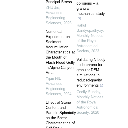
Principal Stress
collisions – a
ZHU Jie
,
granular
Advanced
mechanics study
Engineering
Sciences
,
2026
Rahul
Bandyopadhyay
,
Numerical
Monthly Notices
Experiment on
of the Royal
Sediment
Astronomical
Accumulation
Society
,
2023
Characteristics at
the Mouth of
Validating N-body
Flash Flood Gully
code chrono for
in Alpine Canyon
granular DEM
Area
simulations in
Yipin NIE
,
reduced-gravity
Advanced
environments
Engineering
Cecily Sunday
,
Sciences
,
2024
Monthly Notices
of the Royal
Effect of Stone
Astronomical
Content and
Society
,
2020
Particle Sphericity
on the Shear
Characteristics of