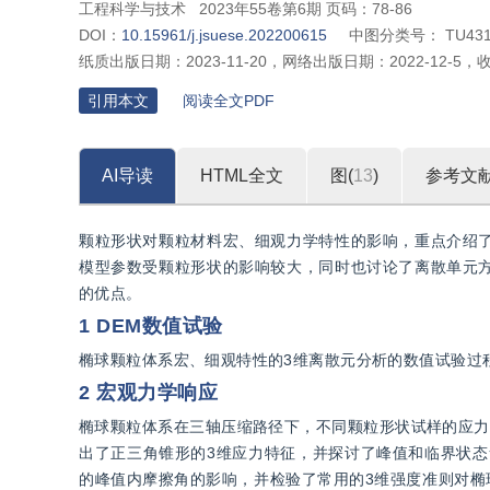
工程科学与技术
2023年55卷第6期 页码：78-86
DOI：
10.15961/j.jsuese.202200615
中图分类号：
TU43
纸质出版日期：
2023-11-20
，
网络出版日期：
2022-12-5
，
引用本文
阅读全文PDF
AI导读
HTML全文
图(
13
)
参考文
颗粒形状对颗粒材料宏、细观力学特性的影响，重点介绍
模型参数受颗粒形状的影响较大，同时也讨论了离散单元
的优点。
1 DEM数值试验
椭球颗粒体系宏、细观特性的3维离散元分析的数值试验过
2 宏观力学响应
椭球颗粒体系在三轴压缩路径下，不同颗粒形状试样的应力
出了正三角锥形的3维应力特征，并探讨了峰值和临界状态
的峰值内摩擦角的影响，并检验了常用的3维强度准则对椭