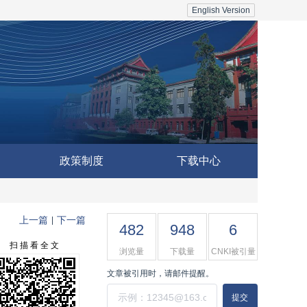
English Version
政策制度
下载中心
上一篇
下一篇
|
482
948
6
扫 描 看 全 文
浏览量
下载量
CNKI被引量
文章被引用时，请邮件提醒。
提交