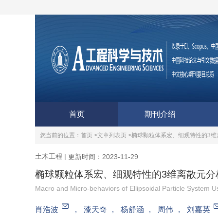
首页
期刊介绍
您当前的位置：
首页 >
文章列表页 >
椭球颗粒体系宏、细观特性的3维
土木工程
|
更新时间：2023-11-29
椭球颗粒体系宏、细观特性的3维离散元分
Macro and Micro-behaviors of Ellipsoidal Particle System 
肖浩波
，
漆天奇
，
杨舒涵
，
周伟
，
刘嘉英