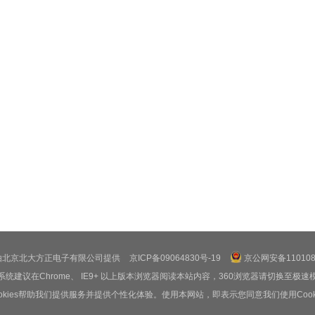
由北京北大方正电子有限公司提供
京ICP备09064830号-19
京公网安备1101080
系统建议在Chrome、 IE9+ 以上版本浏览器阅读本站内容，360浏览器请切换至极速
ookies帮助我们提供服务并提供个性化体验。使用本网站，即表示您同意我们使用Cooki