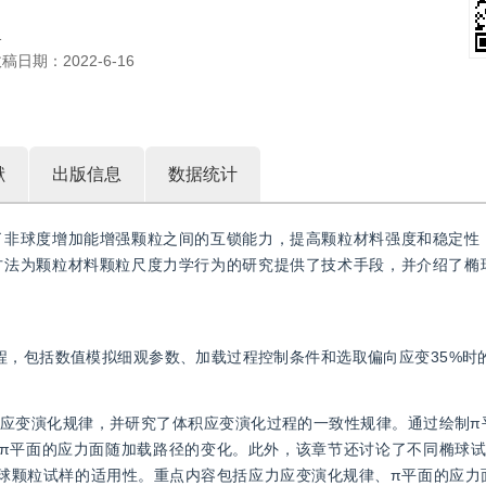
1
收稿日期：
2022-6-16
献
出版信息
数据统计
了非球度增加能增强颗粒之间的互锁能力，提高颗粒材料强度和稳定性
方法为颗粒材料颗粒尺度力学行为的研究提供了技术手段，并介绍了椭
程，包括数值模拟细观参数、加载过程控制条件和选取偏向应变35%时
应变演化规律，并研究了体积应变演化过程的一致性规律。通过绘制π
π平面的应力面随加载路径的变化。此外，该章节还讨论了不同椭球试
球颗粒试样的适用性。重点内容包括应力应变演化规律、π平面的应力