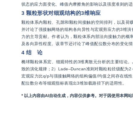
状态的应力面变化、峰值内摩擦角的影响以及强度准则的适
3 颗粒形状对细观结构的3维响应
颗粒体系内颗粒、孔隙和颗粒间接触的空间排列，以及荷
并讨论了强接触网络的组构各向异性与宏观剪应力的3维演
力的主导贡献。作者认为，颗粒体系内部法向接触力的概
及各向异性程度。该章节还讨论了峰值配位数分布的变化情
4 结 论
椭球颗粒体系宏、细观特性的3维离散元分析的主要结论。
致的演化规律；2）Lade–Duncan准则对颗粒粒径级配
宏观应力比q/p与强接触网络的组构偏值/均值之间存在
配位数分布等细观指标表现出3维加载路径下的适用性。
* 以上内容由AI自动生成，内容仅供参考。对于因使用本网