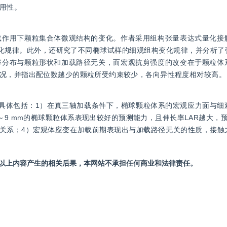
用性。
载作用下颗粒集合体微观结构的变化。作者采用组构张量表达式量化接
化规律。此外，还研究了不同椭球试样的细观组构变化规律，并分析了
率分布与颗粒形状和加载路径无关，而宏观抗剪强度的改变在于颗粒体
况，并指出配位数越少的颗粒所受约束较少，各向异性程度相对较高。
具体包括：1）在真三轴加载条件下，椭球颗粒体系的宏观应力面与细
为2～9 mm的椭球颗粒体系表现出较好的预测能力，且伸长率LAR越大，
线性关系；4）宏观体应变在加载前期表现出与加载路径无关的性质，接
站以上内容产生的相关后果，本网站不承担任何商业和法律责任。