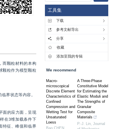
工具集
下载
参考文献导出
分享
收藏
添加至我的专辑
，而颗粒材料的本构
We recommend
球颗粒作为模型颗粒
Macro-
A Three-Phase
microscopical
Constitutive Model
Discrete Element
for Estimating the
的临界状态等内容。
Characteristics of
Elastic Moduli and
Confined
The Strengths of
Compression and
Granular
Wetting Test for
Composite
平面的应力面，呈现
Unsaturated
Materials
样在3维加载条件下
Loess
P.-J. Lin
,
Journal
面特征、峰值和临界
Bao CHEN
,
of Mechanics
,