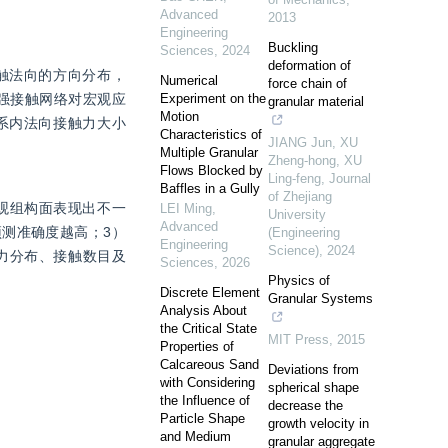
Advanced
2013
Engineering
Buckling
Sciences
,
2024
deformation of
触法向的方向分布，
Numerical
force chain of
强接触网络对宏观应
Experiment on the
granular material
Motion
系内法向接触力大小
Characteristics of
JIANG Jun, XU
Multiple Granular
Zheng-hong, XU
Flows Blocked by
Ling-feng
,
Journal
Baffles in a Gully
of Zhejiang
观组构面表现出不一
LEI Ming
,
University
Advanced
预测准确度越高；3）
(Engineering
Engineering
Science)
,
2024
触力分布、接触数目及
Sciences
,
2026
Physics of
Discrete Element
Granular Systems
Analysis About
the Critical State
MIT Press
,
2015
Properties of
Calcareous Sand
Deviations from
with Considering
spherical shape
the Influence of
decrease the
Particle Shape
growth velocity in
and Medium
granular aggregate