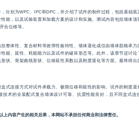
，分别为WPC、IPC和DPC，并介绍了试件的制作过程，包括基础
学性能，以及试验装置和加载方案的设计和实施。测试内容包括墙体顶
开合位移等。
包括整体性、复合材料等效弹性板特性、墙体退化成仅由墙体肋格承力
形性能、延性、耗能能力以及试件的破坏形态等。此外，该章节还讨论
线形状、骨架曲线形状、位移延性系数以及刚度退化等方面。最终得出
同盒式连接方式对试件承载力、极限位移和延性的影响、试件的刚度退
接技术的全装配式复合墙体设计可靠、抗震性能良好，且不同盒式连
站以上内容产生的相关后果，本网站不承担任何商业和法律责任。