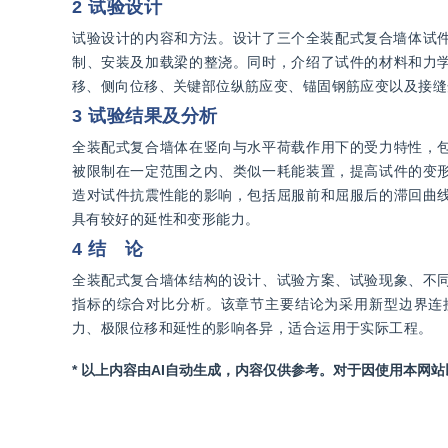
2 试验设计
试验设计的内容和方法。设计了三个全装配式复合墙体试件
制、安装及加载梁的整浇。同时，介绍了试件的材料和力
移、侧向位移、关键部位纵筋应变、锚固钢筋应变以及接缝
3 试验结果及分析
全装配式复合墙体在竖向与水平荷载作用下的受力特性，
被限制在一定范围之内、类似一耗能装置，提高试件的变
造对试件抗震性能的影响，包括屈服前和屈服后的滞回曲
具有较好的延性和变形能力。
4 结 论
全装配式复合墙体结构的设计、试验方案、试验现象、不
指标的综合对比分析。该章节主要结论为采用新型边界连
力、极限位移和延性的影响各异，适合运用于实际工程。
* 以上内容由AI自动生成，内容仅供参考。对于因使用本网