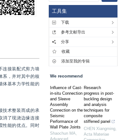
工具集
下载
参考文献导出
分享
收藏
添加至我的专辑
不连接装配式剪力墙
We recommend
体系，并对其中的核
墙体基本力学性能的
Influence of Cast-
Research
in-situ Connection
progress in post-
and Sleeve
buckling design
Assembly
and analysis
接技术整装而成的承
Connection on the
techniques for
Seismic
composite
取消了现浇边缘连接
Performance of
stiffened panel
震性能的优点。同时
Wall Plate Joints
CHEN Xiangming
,
Shaochun MA
,
Acta Materiae
Advanced
Compositae