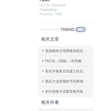
Panels
LIU Ye
,
Advanced
Engineering
Sciences
,
2025
Powered by
相关文章
震损砌体古塔围箍加固后的滞回特性分析
PEC柱（弱轴）–削弱截面钢梁端板连接组合框架抗震试验研究
电化学修复后混凝土柱抗震性能的数值分析与验证
预应力连接预制节段桥墩抗震性能数值仿真分析
斜向肋格水泥聚苯模壳格构式混凝土墙体抗震性能试验
相关作者