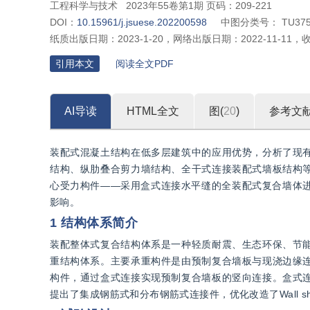
工程科学与技术
2023年55卷第1期 页码：209-221
DOI：
10.15961/j.jsuese.202200598
中图分类号：
TU37
纸质出版日期：
2023-1-20
，
网络出版日期：
2022-11-11
，
引用本文
阅读全文PDF
AI导读
HTML全文
图(
20
)
参考文
装配式混凝土结构在低多层建筑中的应用优势，分析了现
结构、纵肋叠合剪力墙结构、全干式连接装配式墙板结构
心受力构件——采用盒式连接水平缝的全装配式复合墙体
影响。
1 结构体系简介
装配整体式复合结构体系是一种轻质耐震、生态环保、节
重结构体系。主要承重构件是由预制复合墙板与现浇边缘
构件，通过盒式连接实现预制复合墙板的竖向连接。盒式
提出了集成钢筋式和分布钢筋式连接件，优化改造了Wall 