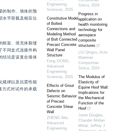
Engineering
Sinica
,
2024
Sciences
,
2025
底梁的制作、墙体的预
Progress in
部水平荷载及相应位
Constitutive Model
application on
of Bolted
health monitoring
Connections and
technology for
Modeling Method
aerospace
of Bolt Connected
composite
的框架、填充体裂缝
Precast Concrete
structures
了不同盒式连接件构
Wall Panel
LIU Qingxu
,
Acta
Structure
的结论是该复合墙体
Materiae
Feng XIONG
,
Compositae
Advanced
Sinica
,
2024
Engineering
Sciences
,
2025
The Modulus of
化规律以及抗震性能
Elasticity of
Effects of Grout
Equine Hoof Wall:
接方式对试件的承载
Defects on
Implications for
Seismic Behavior
the Mechanical
of Precast
Function of the
Concrete Shear
Hoof
Wall
Janet Douglas,
ZHENG Wei
,
Chander Mohan
Advanced
Mittal, Jeffrey J.
Engineering
Thomason, et al.
,