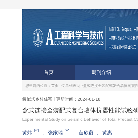
首页
期刊介绍
您当前的位置：
首页 >
文章列表页 >
盒式连接全装配式复合墙体抗震
装配式乡村住宅
|
更新时间：2024-01-18
盒式连接全装配式复合墙体抗震性能试验
Experimental Study on Seismic Behavior of Total Precast 
黄炜
，
张家瑞
，
苗欣蔚
，
黄惠