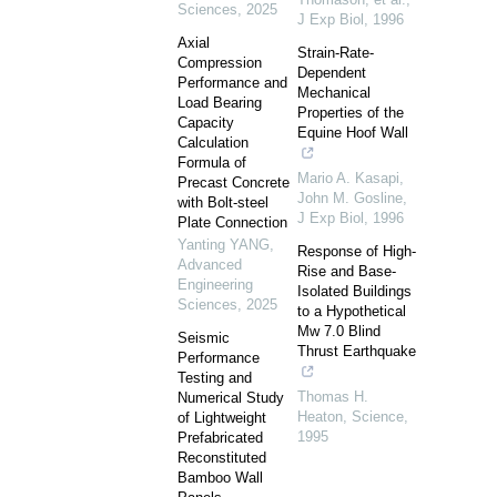
Sciences
,
2025
J Exp Biol
,
1996
Axial
Strain-Rate-
Compression
Dependent
Performance and
Mechanical
Load Bearing
Properties of the
Capacity
Equine Hoof Wall
Calculation
Formula of
Mario A. Kasapi,
Precast Concrete
John M. Gosline
,
with Bolt-steel
J Exp Biol
,
1996
Plate Connection
Yanting YANG
,
Response of High-
Advanced
Rise and Base-
Engineering
Isolated Buildings
Sciences
,
2025
to a Hypothetical
Mw 7.0 Blind
Seismic
Thrust Earthquake
Performance
Testing and
Thomas H.
Numerical Study
Heaton
,
Science
,
of Lightweight
1995
Prefabricated
Reconstituted
Bamboo Wall