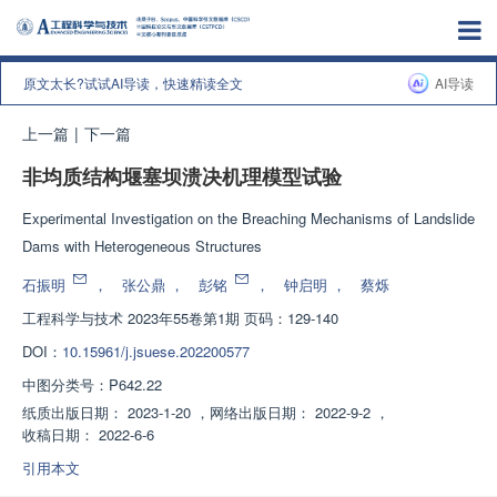
原文太长?试试AI导读，快速精读全文
AI导读
上一篇
|
下一篇
非均质结构堰塞坝溃决机理模型试验
Experimental Investigation on the Breaching Mechanisms of Landslide
Dams with Heterogeneous Structures
石振明
，
张公鼎
，
彭铭
，
钟启明
，
蔡烁
工程科学与技术
2023年55卷第1期 页码：129-140
DOI：
10.15961/j.jsuese.202200577
中图分类号：
P642.22
纸质出版日期：
2023-1-20
，
网络出版日期：
2022-9-2
，
收稿日期：
2022-6-6
引用本文