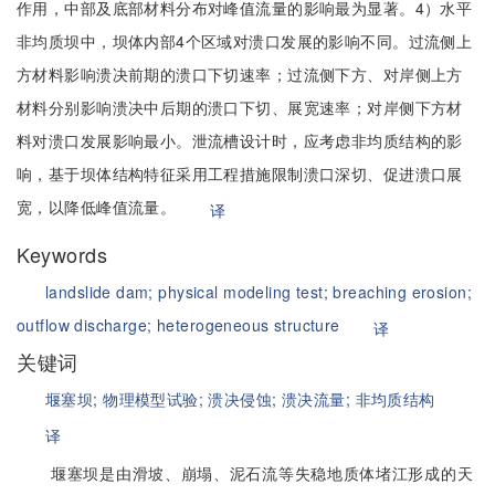
作用，中部及底部材料分布对峰值流量的影响最为显著。4）水平
非均质坝中，坝体内部4个区域对溃口发展的影响不同。过流侧上
方材料影响溃决前期的溃口下切速率；过流侧下方、对岸侧上方
材料分别影响溃决中后期的溃口下切、展宽速率；对岸侧下方材
料对溃口发展影响最小。泄流槽设计时，应考虑非均质结构的影
响，基于坝体结构特征采用工程措施限制溃口深切、促进溃口展
宽，以降低峰值流量。
译
Keywords
landslide dam;
physical modeling test;
breaching erosion;
outflow discharge;
heterogeneous structure
译
关键词
堰塞坝;
物理模型试验;
溃决侵蚀;
溃决流量;
非均质结构
译
堰塞坝是由滑坡、崩塌、泥石流等失稳地质体堵江形成的天