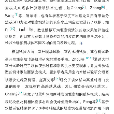
[
7
]
[
8
]
变模式来逐步计算溃坝洪水过程，如Chang
、Zhong
、
[
9
]
Wang
等。近年来，也有学者基于深度平均理论采用有限差分
法或SPH方法对堰塞坝溃决的真实水土耦合过程进行了模拟，如
[
10
]
[
11
]
Pu
、Liu
等。数值模拟可为堰塞坝溃决的致灾风险评估提
供指导，但目前大多数计算模型对非均质结构的影响考虑不足，
难以准确预测坝体不同区域的溃口发展过程。
译
模型试验方面，室外现场试验、室内水槽试验、离心机试验
[
]
12-13
是开展堰塞坝溃决机理研究的重要手段。Zhou等
通过大型
室外试验研究了坝体变形过程和溃坝洪水突变现象，并提出纺锤
型的坝体纵剖面演变模式。更多学者采用室内水槽试验研究堰塞
[
14
]
坝溃决过程及机理。赵高文等
研究了坝体横向高差对溃口发
展的影响，发现横向高差越悬殊，溃口侧坡失稳规模越大。
[
15
]
Chen等
研究了地震和降雨两种成因堰塞坝的破坏模式，结果
[
16
]
表明松散材料相比密实材料会使峰值流量增加。Peng等
基于
水槽试验结果探讨了3种材料组成的堰塞坝在滑坡涌浪作用下的