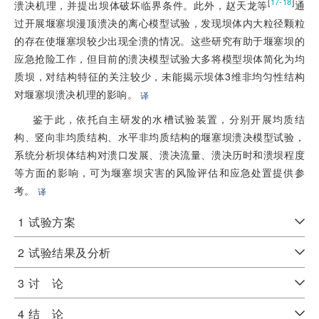
[
]
17-18
溃决机理，并提出坝体破坏临界条件。此外，赵天龙等
通
过开展堰塞坝漫顶溃决的离心模型试验，发现坝体内大粒径颗粒
的存在使堰塞坝较少出现全溃的情况。这些研究有助于堰塞坝的
应急抢险工作，但目前的溃决模型试验大多将模型坝体简化为均
质坝，对结构特征的关注较少，未能揭示坝体3维非均匀性结构
对堰塞坝溃决机理的影响。
译
鉴于此，依托自主研发的水槽试验装置，分别开展均质结
构、竖向非均质结构、水平非均质结构的堰塞坝溃决模型试验，
系统分析坝体结构对溃口发展、溃决流量、溃决历时和溃坝程度
等方面的影响，可为堰塞坝灾害的风险评估和应急处置提供参
考。
译
1
试验方案
2
试验结果及分析
3
讨 论
4
结 论