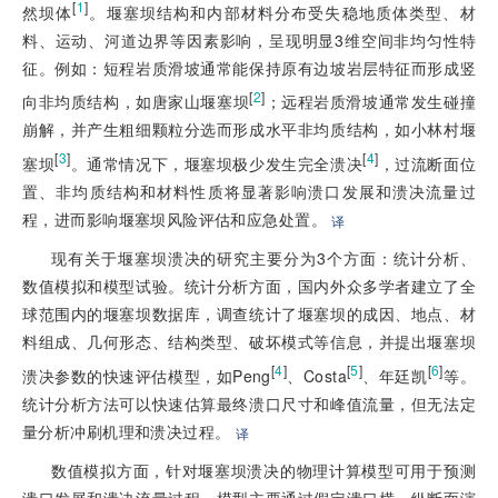
[
1
]
然坝体
。堰塞坝结构和内部材料分布受失稳地质体类型、材
料、运动、河道边界等因素影响，呈现明显3维空间非均匀性特
征。例如：短程岩质滑坡通常能保持原有边坡岩层特征而形成竖
[
2
]
向非均质结构，如唐家山堰塞坝
；远程岩质滑坡通常发生碰撞
崩解，并产生粗细颗粒分选而形成水平非均质结构，如小林村堰
[
3
]
[
4
]
塞坝
。通常情况下，堰塞坝极少发生完全溃决
，过流断面位
置、非均质结构和材料性质将显著影响溃口发展和溃决流量过
程，进而影响堰塞坝风险评估和应急处置。
译
现有关于堰塞坝溃决的研究主要分为3个方面：统计分析、
数值模拟和模型试验。统计分析方面，国内外众多学者建立了全
球范围内的堰塞坝数据库，调查统计了堰塞坝的成因、地点、材
料组成、几何形态、结构类型、破坏模式等信息，并提出堰塞坝
[
4
]
[
5
]
[
6
]
溃决参数的快速评估模型，如Peng
、Costa
、年廷凯
等。
统计分析方法可以快速估算最终溃口尺寸和峰值流量，但无法定
量分析冲刷机理和溃决过程。
译
数值模拟方面，针对堰塞坝溃决的物理计算模型可用于预测
溃口发展和溃决流量过程。模型主要通过假定溃口横、纵断面演