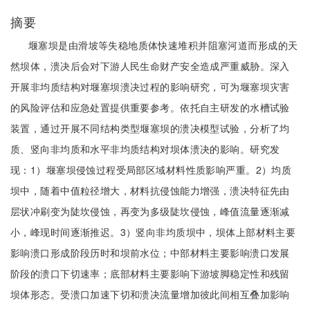
摘要
堰塞坝是由滑坡等失稳地质体快速堆积并阻塞河道而形成的天
然坝体，溃决后会对下游人民生命财产安全造成严重威胁。深入
开展非均质结构对堰塞坝溃决过程的影响研究，可为堰塞坝灾害
的风险评估和应急处置提供重要参考。依托自主研发的水槽试验
装置，通过开展不同结构类型堰塞坝的溃决模型试验，分析了均
质、竖向非均质和水平非均质结构对坝体溃决的影响。研究发
现：1）堰塞坝侵蚀过程受局部区域材料性质影响严重。2）均质
坝中，随着中值粒径增大，材料抗侵蚀能力增强，溃决特征先由
层状冲刷变为陡坎侵蚀，再变为多级陡坎侵蚀，峰值流量逐渐减
小，峰现时间逐渐推迟。3）竖向非均质坝中，坝体上部材料主要
影响溃口形成阶段历时和坝前水位；中部材料主要影响溃口发展
阶段的溃口下切速率；底部材料主要影响下游坡脚稳定性和残留
坝体形态。受溃口加速下切和溃决流量增加彼此间相互叠加影响